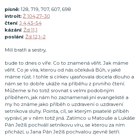
písně:
128, 719, 707, 607, 698
introit:
Ž 104,27–30
čtení
:
J 4,43–54
kázání
:
Žd 11,1
poslání
:
Žd 12,1–2
Milí bratři a sestry,
bude to dnes o víře. Co to znamená věřit. Jak máme
věřit. Co je víra, kterou od nás očekává Bůh, v jaké
máme růst. I tohle si církev ujasňovala docela dlouho a
nám se to dobře ukáže na příběhu z prvního čtení.
Můžeme si ho totiž srovnat s velmi podobným
příběhem, jak nám ho zaznamenali jiní evangelisté a
my ho známe jako příběh o uzdravení o uzdravení
setníkova sluhy. Pointa, cíl, se kterým pisatelé příběh
vypráví, je v něm totiž jiná. Zatímco u Matouše a Lukáše
Pán Ježíš pochválí setníkovu víru, se kterou za ním
přichází, u Jana Pán Ježíš pochvalou zjevně šetří.