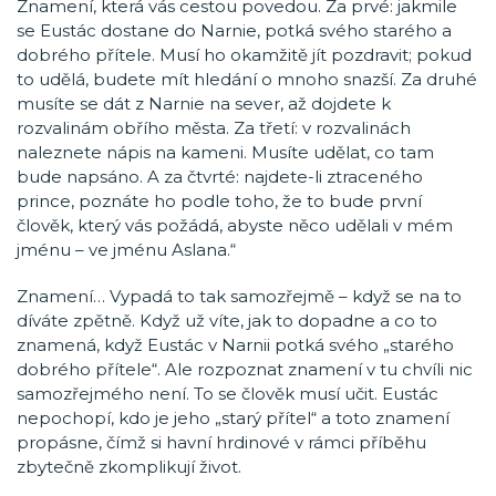
Znamení, která vás cestou povedou. Za prvé: jakmile
se Eustác dostane do Narnie, potká svého starého a
dobrého přítele. Musí ho okamžitě jít pozdravit; pokud
to udělá, budete mít hledání o mnoho snazší. Za druhé
musíte se dát z Narnie na sever, až dojdete k
rozvalinám obřího města. Za třetí: v rozvalinách
naleznete nápis na kameni. Musíte udělat, co tam
bude napsáno. A za čtvrté: najdete-li ztraceného
prince, poznáte ho podle toho, že to bude první
člověk, který vás požádá, abyste něco udělali v mém
jménu – ve jménu Aslana.“
Znamení… Vypadá to tak samozřejmě – když se na to
díváte zpětně. Když už víte, jak to dopadne a co to
znamená, když Eustác v Narnii potká svého „starého
dobrého přítele“. Ale rozpoznat znamení v tu chvíli nic
samozřejmého není. To se člověk musí učit. Eustác
nepochopí, kdo je jeho „starý přítel“ a toto znamení
propásne, čímž si havní hrdinové v rámci příběhu
zbytečně zkomplikují život.