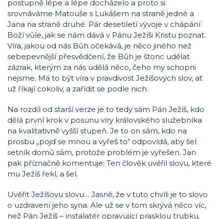
postupně lépe a lépe docházelo a proto si
srovnáváme Matouše s Lukášem na straně jedné a
Jana na straně druhé. Pár desetiletí vývoje v chápání
Boží vůle, jak se nám dává v Pánu Ježíši Kristu poznat.
Víra, jakou od nás Bůh očekává, je něco jiného než
sebepevnější přesvědčení, že Bůh je štonc udělat
zázrak, kterým za nás udělá něco, čeho my schopni
nejsme. Má to být víra v pravdivost Ježíšových slov, ať
už říkají cokoliv, a zařídit se podle nich.
Na rozdíl od starší verze je to tedy sám Pán Ježíš, kdo
dělá první krok v posunu víry královského služebníka
na kvalitativně vyšší stupeň. Je to on sám, kdo na
prosbu „pojď se mnou a vyřeš to“ odpovídá, aby šel
setník domů sám, protože problém je vyřešen. Jan
pak příznačně komentuje: Ten člověk uvěřil slovu, které
mu Ježíš řekl, a šel.
Uvěřit Ježíšovu slovu… Jasně, že v tuto chvíli je to slovo
o uzdravení jeho syna. Ale už se v tom skrývá něco víc,
než Pán Ježíš – instalatér opravující prasklou trubku.