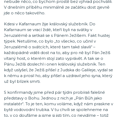
nebude něco, co bychom prostě bez výhrad pochválili.
V dnešním příběhu minimálně ze začátku dost zjevně
jde o něco takového.
Kdesi v Kafarnaum žije královský služebník. Do
Kafarnaum se vrací židé, kteří byli na svátky v
Jeruzalémě a setkali se s Pánem Ježíšem. Fakt hustej
týpek. Netušíme, co bylo „to všecko, co učinil v
Jeruzalémě o svátcích, které tam také slavili“ –
každopádně viděli dost na to, aby pro ně byl Pán Ježíš
vítaný host, o kterém stojí zato vyprávět. A tak se o
Pánu Ježíši doslechl i onen královský služebník. Ten
když uslyšel, že Ježíš přišel z Judska do Galileje, vydal se
k němu a prosil ho, aby přišel a uzdravil jeho syna, který
už byl blízek smrti.
S konfirmandy jsme před pár týdni probírali falešné
představy o Bohu. Jednou z nich je „Pán Bůh jako
instalatér“. To je ten, komu voláme, když nám praskne v
bytě vodovodní trubka. V tu chvíli se spolehneme na
to, v co doufáme a jsme si jisti tím, co nevidíme – totiž