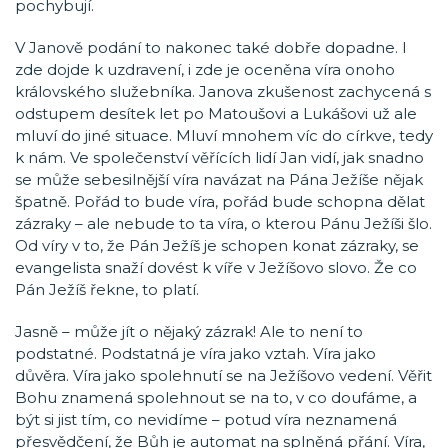
pochybují.
V Janově podání to nakonec také dobře dopadne. I
zde dojde k uzdravení, i zde je oceněna víra onoho
královského služebníka. Janova zkušenost zachycená s
odstupem desítek let po Matoušovi a Lukášovi už ale
mluví do jiné situace. Mluví mnohem víc do církve, tedy
k nám. Ve společenství věřících lidí Jan vidí, jak snadno
se může sebesilnější víra navázat na Pána Ježíše nějak
špatně. Pořád to bude víra, pořád bude schopna dělat
zázraky – ale nebude to ta víra, o kterou Pánu Ježíši šlo.
Od víry v to, že Pán Ježíš je schopen konat zázraky, se
evangelista snaží dovést k víře v Ježíšovo slovo. Že co
Pán Ježíš řekne, to platí.
Jasně – může jít o nějaký zázrak! Ale to není to
podstatné. Podstatná je víra jako vztah. Víra jako
důvěra. Víra jako spolehnutí se na Ježíšovo vedení. Věřit
Bohu znamená spolehnout se na to, v co doufáme, a
být si jist tím, co nevidíme – potud víra neznamená
přesvědčení, že Bůh je automat na splněná přání. Víra,