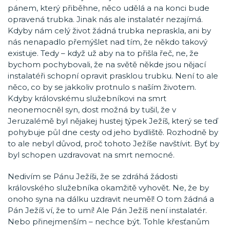
pánem, který přiběhne, něco udělá a na konci bude
opravená trubka. Jinak nás ale instalatér nezajímá.
Kdyby nám celý život žádná trubka nepraskla, ani by
nás nenapadlo přemýšlet nad tím, že někdo takový
existuje. Tedy – když už aby na to přišla řeč, ne, že
bychom pochybovali, že na světě někde jsou nějací
instalatéři schopní opravit prasklou trubku. Není to ale
něco, co by se jakkoliv protnulo s naším životem.
Kdyby královskému služebníkovi na smrt
neonemocněl syn, dost možná by tušil, že v
Jeruzalémě byl nějakej hustej týpek Ježíš, který se teď
pohybuje půl dne cesty od jeho bydliště. Rozhodně by
to ale nebyl důvod, proč tohoto Ježíše navštívit. Byť by
byl schopen uzdravovat na smrt nemocné.
Nedivím se Pánu Ježíši, že se zdráhá žádosti
královského služebníka okamžitě vyhovět. Ne, že by
onoho syna na dálku uzdravit neuměl! O tom žádná a
Pán Ježíš ví, že to umí! Ale Pán Ježíš není instalatér.
Nebo přinejmenším – nechce být. Tohle křesťanům