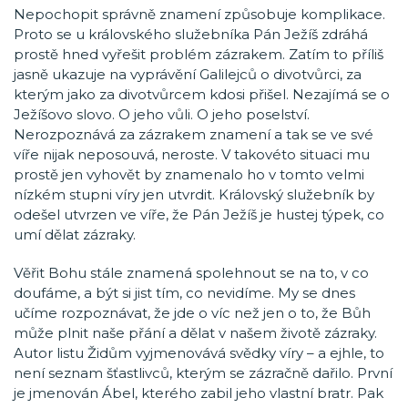
Nepochopit správně znamení způsobuje komplikace.
Proto se u královského služebníka Pán Ježíš zdráhá
prostě hned vyřešit problém zázrakem. Zatím to příliš
jasně ukazuje na vyprávění Galilejců o divotvůrci, za
kterým jako za divotvůrcem kdosi přišel. Nezajímá se o
Ježíšovo slovo. O jeho vůli. O jeho poselství.
Nerozpoznává za zázrakem znamení a tak se ve své
víře nijak neposouvá, neroste. V takovéto situaci mu
prostě jen vyhovět by znamenalo ho v tomto velmi
nízkém stupni víry jen utvrdit. Královský služebník by
odešel utvrzen ve víře, že Pán Ježíš je hustej týpek, co
umí dělat zázraky.
Věřit Bohu stále znamená spolehnout se na to, v co
doufáme, a být si jist tím, co nevidíme. My se dnes
učíme rozpoznávat, že jde o víc než jen o to, že Bůh
může plnit naše přání a dělat v našem životě zázraky.
Autor listu Židům vyjmenovává svědky víry – a ejhle, to
není seznam šťastlivců, kterým se zázračně dařilo. První
je jmenován Ábel, kterého zabil jeho vlastní bratr. Pak