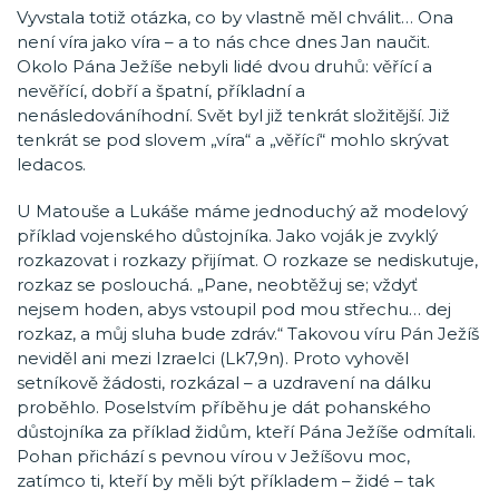
Vyvstala totiž otázka, co by vlastně měl chválit… Ona
není víra jako víra – a to nás chce dnes Jan naučit.
Okolo Pána Ježíše nebyli lidé dvou druhů: věřící a
nevěřící, dobří a špatní, příkladní a
nenásledováníhodní. Svět byl již tenkrát složitější. Již
tenkrát se pod slovem „víra“ a „věřící“ mohlo skrývat
ledacos.
U Matouše a Lukáše máme jednoduchý až modelový
příklad vojenského důstojníka. Jako voják je zvyklý
rozkazovat i rozkazy přijímat. O rozkaze se nediskutuje,
rozkaz se poslouchá. „Pane, neobtěžuj se; vždyť
nejsem hoden, abys vstoupil pod mou střechu… dej
rozkaz, a můj sluha bude zdráv.“ Takovou víru Pán Ježíš
neviděl ani mezi Izraelci (Lk7,9n). Proto vyhověl
setníkově žádosti, rozkázal – a uzdravení na dálku
proběhlo. Poselstvím příběhu je dát pohanského
důstojníka za příklad židům, kteří Pána Ježíše odmítali.
Pohan přichází s pevnou vírou v Ježíšovu moc,
zatímco ti, kteří by měli být příkladem – židé – tak