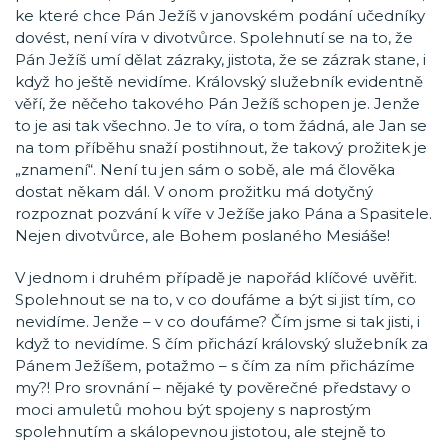
ke které chce Pán Ježíš v janovském podání učedníky
dovést, není víra v divotvůrce. Spolehnutí se na to, že
Pán Ježíš umí dělat zázraky, jistota, že se zázrak stane, i
když ho ještě nevidíme. Královský služebník evidentně
věří, že něčeho takového Pán Ježíš schopen je. Jenže
to je asi tak všechno. Je to víra, o tom žádná, ale Jan se
na tom příběhu snaží postihnout, že takový prožitek je
„znamení“. Není tu jen sám o sobě, ale má člověka
dostat někam dál. V onom prožitku má dotyčný
rozpoznat pozvání k víře v Ježíše jako Pána a Spasitele.
Nejen divotvůrce, ale Bohem poslaného Mesiáše!
V jednom i druhém případě je napořád klíčové uvěřit.
Spolehnout se na to, v co doufáme a být si jist tím, co
nevidíme. Jenže – v co doufáme? Čím jsme si tak jisti, i
když to nevidíme. S čím přichází královský služebník za
Pánem Ježíšem, potažmo – s čím za ním přicházíme
my?! Pro srovnání – nějaké ty pověrečné představy o
moci amuletů mohou být spojeny s naprostým
spolehnutím a skálopevnou jistotou, ale stejně to