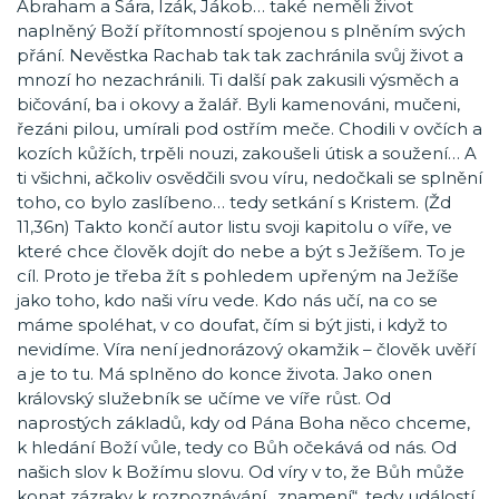
Abraham a Sára, Izák, Jákob… také neměli život
naplněný Boží přítomností spojenou s plněním svých
přání. Nevěstka Rachab tak tak zachránila svůj život a
mnozí ho nezachránili. Ti další pak zakusili výsměch a
bičování, ba i okovy a žalář. Byli kamenováni, mučeni,
řezáni pilou, umírali pod ostřím meče. Chodili v ovčích a
kozích kůžích, trpěli nouzi, zakoušeli útisk a soužení… A
ti všichni, ačkoliv osvědčili svou víru, nedočkali se splnění
toho, co bylo zaslíbeno… tedy setkání s Kristem. (Žd
11,36n) Takto končí autor listu svoji kapitolu o víře, ve
které chce člověk dojít do nebe a být s Ježíšem. To je
cíl. Proto je třeba žít s pohledem upřeným na Ježíše
jako toho, kdo naši víru vede. Kdo nás učí, na co se
máme spoléhat, v co doufat, čím si být jisti, i když to
nevidíme. Víra není jednorázový okamžik – člověk uvěří
a je to tu. Má splněno do konce života. Jako onen
královský služebník se učíme ve víře růst. Od
naprostých základů, kdy od Pána Boha něco chceme,
k hledání Boží vůle, tedy co Bůh očekává od nás. Od
našich slov k Božímu slovu. Od víry v to, že Bůh může
konat zázraky k rozpoznávání „znamení“, tedy událostí,