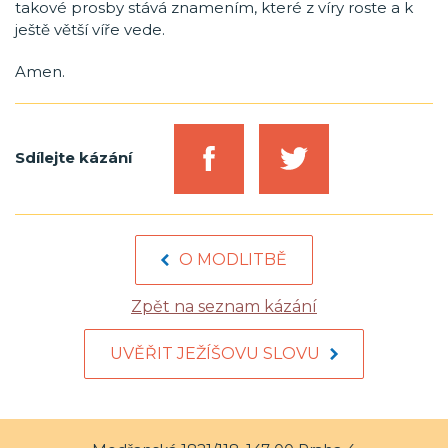
takové prosby stává znamením, které z víry roste a k
ještě větší víře vede.
Amen.
Sdílejte kázání
O MODLITBĚ
Zpět na seznam kázání
UVĚŘIT JEŽÍŠOVU SLOVU