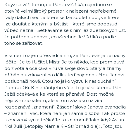
Když se věří tomu, co Pán Ježíš říká, najednou se
otevírá velmi široký prostor k nalezení nepřeberné
řady dalších věcí, a které se lze spolehnout, ve které
lze doufat a kterými si být jist – které jsme doposud
vůbec neznali. Setkáváme se s nimi až z Ježíšových úst.
Je potřeba sledovat, co všechno Ježíš říká a podle
toho se zařizovat.
Víra není už jen přesvědčením, že Pán Ježíš je zázračný
léčitel. Je to i Učitel, Mistr. Je to někdo, kdo promlouvá
do života a očekává víru ve svoje slovo. Starý a známý
příběh o uzdravení na dálku teď najednou čtou Janovi
posluchači nově. Čtou ho jako výzvu k naslouchání
Pánu Ježíši. K hledání jeho vůle. To je víra, kterou Pán
Ježíš očekává a ke které se přiznává. Dost možná
nějakým zázrakem, ale v tom zázraku už víra
rozpoznává „znamení“. Zásadní slovo Janova evangelia
– znamení. Věc, která není jen sama o sobě. Tak prostě
uzdravený syn a tečka! Je to znamení! Jako když Aslan
říká Julii (Letopisy Narnie 4 – Stříbrná židle): „Toto jsou