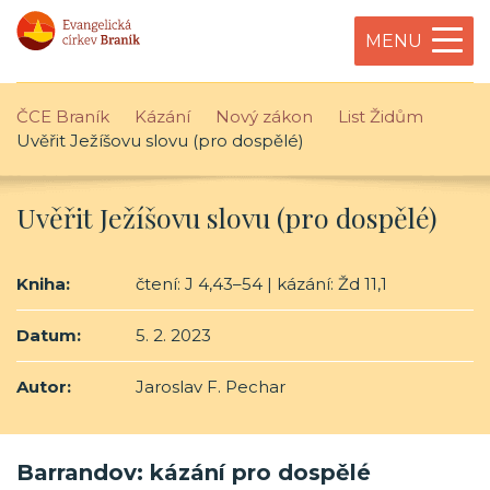
MENU
ČCE Braník
Kázání
Nový zákon
List Židům
Uvěřit Ježíšovu slovu (pro dospělé)
Uvěřit Ježíšovu slovu (pro dospělé)
Kniha:
čtení: J 4,43–54 | kázání: Žd 11,1
Datum:
5. 2. 2023
Autor:
Jaroslav F. Pechar
Barrandov: kázání pro dospělé