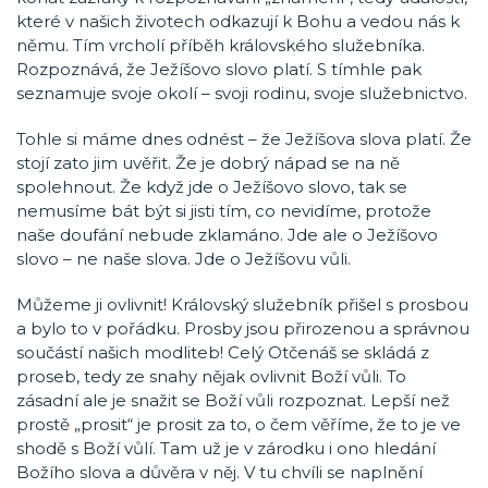
které v našich životech odkazují k Bohu a vedou nás k
němu. Tím vrcholí příběh královského služebníka.
Rozpoznává, že Ježíšovo slovo platí. S tímhle pak
seznamuje svoje okolí – svoji rodinu, svoje služebnictvo.
Tohle si máme dnes odnést – že Ježíšova slova platí. Že
stojí zato jim uvěřit. Že je dobrý nápad se na ně
spolehnout. Že když jde o Ježíšovo slovo, tak se
nemusíme bát být si jisti tím, co nevidíme, protože
naše doufání nebude zklamáno. Jde ale o Ježíšovo
slovo – ne naše slova. Jde o Ježíšovu vůli.
Můžeme ji ovlivnit! Královský služebník přišel s prosbou
a bylo to v pořádku. Prosby jsou přirozenou a správnou
součástí našich modliteb! Celý Otčenáš se skládá z
proseb, tedy ze snahy nějak ovlivnit Boží vůli. To
zásadní ale je snažit se Boží vůli rozpoznat. Lepší než
prostě „prosit“ je prosit za to, o čem věříme, že to je ve
shodě s Boží vůlí. Tam už je v zárodku i ono hledání
Božího slova a důvěra v něj. V tu chvíli se naplnění