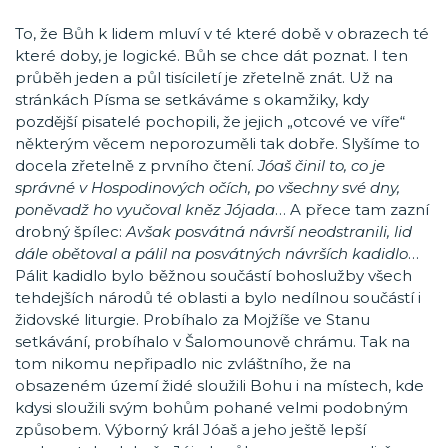
To, že Bůh k lidem mluví v té které době v obrazech té
které doby, je logické. Bůh se chce dát poznat. I ten
průběh jeden a půl tisíciletí je zřetelně znát. Už na
stránkách Písma se setkáváme s okamžiky, kdy
pozdější pisatelé pochopili, že jejich „otcové ve víře“
některým věcem neporozuměli tak dobře. Slyšíme to
docela zřetelně z prvního čtení.
Jóaš činil to, co je
správné v Hospodinových očích, po všechny své dny,
poněvadž ho vyučoval kněz Jójada
… A přece
tam zazní
drobný špílec:
Avšak posvátná návrší neodstranili, lid
dále obětoval a pálil na posvátných návrších kadidlo
…
Pálit kadidlo bylo běžnou součástí bohoslužby všech
tehdejších národů té oblasti a bylo nedílnou součástí i
židovské liturgie. Probíhalo za Mojžíše ve Stanu
setkávání, probíhalo v Šalomounově chrámu. Tak na
tom nikomu nepřipadlo nic zvláštního, že na
obsazeném území židé sloužili Bohu i na místech, kde
kdysi sloužili svým bohům pohané velmi podobným
způsobem. Výborný král Jóaš a jeho ještě lepší