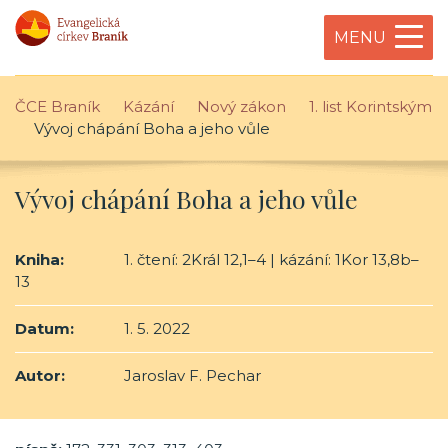
MENU
ČCE Braník
Kázání
Nový zákon
1. list Korintským
Vývoj chápání Boha a jeho vůle
Vývoj chápání Boha a jeho vůle
Kniha:
1. čtení: 2Král 12,1–4 | kázání: 1Kor 13,8b–
13
Datum:
1. 5. 2022
Autor:
Jaroslav F. Pechar