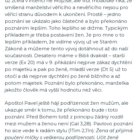
už zcela v intenci ne Mojžíše, ale Rút moábské říká, že
smíšená manželství věřícího a nevěřícího nejsou pro
věřící stranu důvodem k ukončení. Prostě – jedno
poznání se ukázalo jako částečné a bylo překonáno
poznáním lepším. Toho lepšího se držme. Typickým
příkladem je třeba postavení žen. Je pro mne o to
lepším příkladem, že vidíme vývoj už ve Starém
Zákoně a můžeme tento vývoj dotáhnout až do naší
současnosti. Desatero máme v Bibli dvakrát – starší
verze (Ex 20) má v 9. přikázání nejprve zákaz dychtění
po majetku a pak po ženě, mladší verze (Dt 5) už to
otočí a dá nejprve dychtění po ženě bližního a až
potom majetek. Poznání bylo překonáno, manželka
jakožto člověk má vyšší hodnotu než věci.
Apoštol Pavel ještě hájí podřízenost žen mužům, ale
ukazuje směr k tomu, že překonáno bude i toto
poznání. Před Bohem totiž z principu žádný rozdíl
mezi mužem a ženou není (Gal 3,28). Pavlovo poznání
ho sice vede k radám stylu (1Tim 2,11n):
Žena ať přijímá
poučení mlčky s veškerou podřízeností. Učit ženě