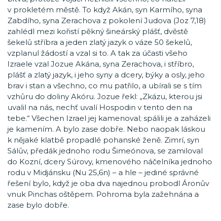
v prokletém městě. To když Akán, syn Karmího, syna
Zabdího, syna Zerachova z pokolení Judova (Joz 7,18)
zahlédl mezi kořistí pěkný šineárský plášť, dvěstě
šekelů stříbra a jeden zlatý jazyk o váze 50 šekelů,
vzplanul žádostí a vzal si to. A tak za účasti všeho
Izraele vzal Jozue Akána, syna Zerachova, i stříbro,
plášť a zlatý jazyk, i jeho syny a dcery, býky a osly, jeho
brav i stan a všechno, co mu patřilo, a ubírali se s tím
vzhůru do doliny Akóru. Jozue řekl: „Zkázu, kterou jsi
uvalil na nás, nechť uvalí Hospodin v tento den na
tebe.“ Všechen Izrael jej kamenoval; spálili je a zaházeli
je kamením. A bylo zase dobře. Nebo naopak láskou
k nějaké klatbě propadlé pohanské ženě. Zimrí, syn
Sálův, předák jednoho rodu Šimeónova, se zamiloval
do Kozní, dcery Súrovy, kmenového náčelníka jednoho
rodu v Midjánsku (Nu 25,6n) – a hle – jediné správné
řešení bylo, když je oba dva najednou probodl Áronův
vnuk Pinchas oštěpem. Pohroma byla zažehnána a
zase bylo dobře.