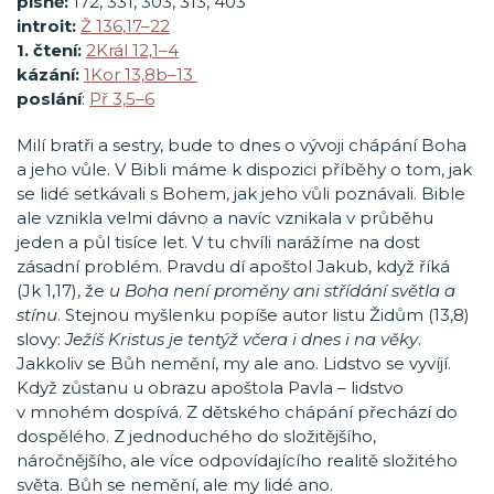
písně:
172, 331, 303, 313, 403
introit:
Ž 136
,17–22
1. čtení:
2Král 12,1–4
kázání:
1Kor 13,8b–13
poslání
:
Př 3,5–6
Milí bratři a sestry, bude to dnes o vývoji chápání Boha
a jeho vůle. V Bibli máme k dispozici příběhy o tom, jak
se lidé setkávali s Bohem, jak jeho vůli poznávali. Bible
ale vznikla velmi dávno a navíc vznikala v průběhu
jeden a půl tisíce let. V tu chvíli narážíme na dost
zásadní problém. Pravdu dí apoštol Jakub, když říká
(Jk 1,17), že
u
Boha není proměny ani střídání světla a
stínu
. Stejnou myšlenku popíše autor listu Židům (13,8)
slovy:
Ježíš Kristus je tentýž včera i dnes i na věky
.
Jakkoliv se Bůh nemění, my ale ano. Lidstvo se vyvíjí.
Když zůstanu u obrazu apoštola Pavla – lidstvo
v mnohém dospívá. Z dětského chápání přechází do
dospělého. Z jednoduchého do složitějšího,
náročnějšího, ale více odpovídajícího realitě složitého
světa. Bůh se nemění, ale my lidé ano.