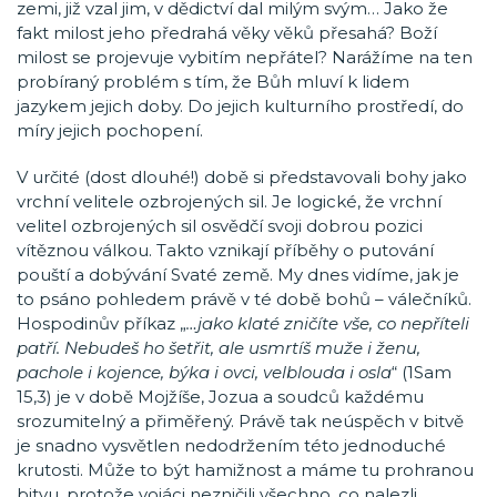
zemi, již vzal jim, v dědictví dal milým svým… Jako že
fakt milost jeho předrahá věky věků přesahá? Boží
milost se projevuje vybitím nepřátel? Narážíme na ten
probíraný problém s tím, že Bůh mluví k lidem
jazykem jejich doby. Do jejich kulturního prostředí, do
míry jejich pochopení.
V určité (dost dlouhé!) době si představovali bohy jako
vrchní velitele ozbrojených sil. Je logické, že vrchní
velitel ozbrojených sil osvědčí svoji dobrou pozici
vítěznou válkou. Takto vznikají příběhy o putování
pouští a dobývání Svaté země. My dnes vidíme, jak je
to psáno pohledem právě v té době bohů – válečníků.
Hospodinův příkaz „
…jako klaté zničíte vše, co nepříteli
patří. Nebudeš ho šetřit, ale usmrtíš muže i ženu,
pachole i kojence, býka i ovci, velblouda i osla
“ (1Sam
15,3) je v době Mojžíše, Jozua a soudců každému
srozumitelný a přiměřený. Právě tak neúspěch v bitvě
je snadno vysvětlen nedodržením této jednoduché
krutosti. Může to být hamižnost a máme tu prohranou
bitvu, protože vojáci nezničili všechno, co nalezli