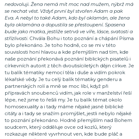
nedovoluji. Žena nemá mít moc nad mužem, nýbrž má
se nechat vést. Vždyť první byl stvořen Adam a pak
Eva. A nebyl to také Adam, kdo byl oklamán, ale žena
byla oklamána a dopustila se přestoupení. Spasena
bude jako matka, jestliže setrvá ve víře, lásce, svatosti a
střízlivosti
. Chvála Bohu i toto poznání a chápání Písma
bylo překonáno. Je toho hodně, co se mi v této
souvislosti honí hlavou a kde přemýšlím nad tím, kde
naše poznání překonává poznání biblických pisatelů i
církevních autorit z těch dvoutisíciletých dějin církve. Je
tu balík tématiky nemocí těla i duše a vidím pokrok
lékařské vědy. Je tu celý balík tématiky genderu a
partnerských rolí a mně se moc líbí, když při
přípravách snoubenců vidím, jak role v manželství řeší
lépe, než jsme to řešili my. Je tu balík témat okolo
homosexuality a i tady máme nějaké jasné biblické
citáty a i tady se snažím promýšlet, jestli nebylo nějaké
to poznání překonáno. Hodně přemýšlím nad Bohem
soudcem, který odděluje ovce od kozlů, který
rozkazuje některé vyvrhnout ven, kde bude pláč a