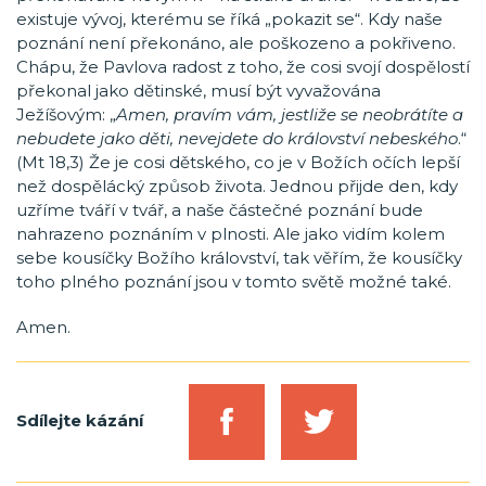
existuje vývoj, kterému se říká „pokazit se“. Kdy naše
poznání není překonáno, ale poškozeno a pokřiveno.
Chápu, že Pavlova radost z toho, že cosi svojí dospělostí
překonal jako dětinské, musí být vyvažována
Ježíšovým: „
Amen, pravím vám, jestliže se neobrátíte a
nebudete jako děti, nevejdete do království nebeského
.“
(Mt 18,3) Že je cosi dětského, co je v Božích očích lepší
než dospělácký způsob života. Jednou přijde den, kdy
uzříme tváří v tvář, a naše částečné poznání bude
nahrazeno poznáním v plnosti. Ale jako vidím kolem
sebe kousíčky Božího království, tak věřím, že kousíčky
toho plného poznání jsou v tomto světě možné také.
Amen.
Sdílejte kázání