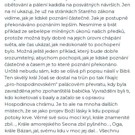
obětování a pálení kadidla na posvátných návrších. Jen
na ní ukazuji, že už na stránkách Starého zákona
vidíme, jak je lidské poznání částečné. Jak je postupně
překonáváno poznáním lepším. Nesmíme si brát
příklad ze sebelépe míněných úkonů našich předků,
protože možná byly dobré na jejich úrovni chápání
světa, ale čas ukázal, jak nedokonalé to pochopení
bylo. Možná ještě jeden příklad, který bude dobře
srozumitelný, abychom pochopili, jak je lidské poznání
částečné a časem je to které poznání překonáno.
Určitě nebudu sám, kdo se ošívá při popisu násilí v Bibli.
Ten skvělý král Jóaš se dostal na trůn po tak říkajíc
„pro-hospodinovském“ palácovém převratu, kdy byla
zavražděna jeho zpohanštělá babička. Vyvražděni byli ti,
kdo koketovali s baaly a začalo se s opravou
Hospodinova chrámu. Je to ale na mnoha dalších
místech, že se jako projev Boží lásky k lidu popisují
potoky krve. Věrné své svou mocí kryl, krále znamenité
zbil…, Krále amorejského Seona zbil pyšného…, Oga,
krále Bázan, jal, svému lidu v moc jej dal… Všechnu