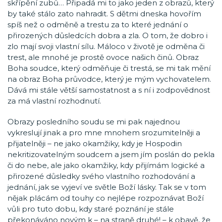
skřípění zubů… Připadá mi to jako jeden z obrazů, který
by také stálo zato nahradit. S dětmi dneska hovořím
spíš než o odměně a trestu za to které jednání o
přirozených důsledcích dobra a zla. O tom, že dobro i
zlo mají svoji vlastní sílu. Máloco v životě je odměna či
trest, ale mnohé je prostě ovoce našich činů. Obraz
Boha soudce, který odměňuje či trestá, se mi tak mění
na obraz Boha průvodce, který je mým vychovatelem.
Dává mi stále větší samostatnost a s ní i zodpovědnost
za má vlastní rozhodnutí.
Obrazy posledního soudu se mi pak najednou
vykreslují jinak a pro mne mnohem srozumitelněji a
přijatelněji – ne jako okamžiky, kdy je Hospodin
nekritizovatelným soudcem a jsem jím poslán do pekla
či do nebe, ale jako okamžiky, kdy přijímám logické a
přirozené důsledky svého vlastního rozhodování a
jednání, jak se vyjeví ve světle Boží lásky. Tak se v tom
nějak plácám od touhy co nejlépe rozpoznávat Boží
vůli pro tuto dobu, kdy staré poznání je stále
překonáváno novým k – na straně druhé! – k obavě, že