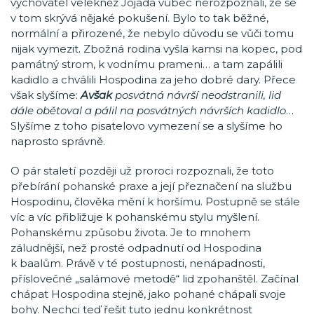
vychovatel velekněz Jójada vůbec nerozpoznali, že se
v tom skrývá nějaké pokušení. Bylo to tak běžné,
normální a přirozené, že nebylo důvodu se vůči tomu
nijak vymezit. Zbožná rodina vyšla kamsi na kopec, pod
památný strom, k vodnímu prameni… a tam zapálili
kadidlo a chválili Hospodina za jeho dobré dary. Přece
však slyšíme:
Avšak
posvátná návrší neodstranili, lid
dále obětoval a pálil na posvátných návrších kadidlo
…
Slyšíme z toho pisatelovo vymezení se a slyšíme ho
naprosto správně.
O pár staletí později už proroci rozpoznali, že toto
přebírání pohanské praxe a její přeznačení na službu
Hospodinu, člověka mění k horšímu. Postupně se stále
víc a víc přibližuje k pohanskému stylu myšlení.
Pohanskému způsobu života. Je to mnohem
záludnější, než prosté odpadnutí od Hospodina
k baalům. Právě v té postupnosti, nenápadnosti,
příslovečné „salámové metodě“ lid zpohanštěl. Začínal
chápat Hospodina stejně, jako pohané chápali svoje
bohy. Nechci teď řešit tuto jednu konkrétnost