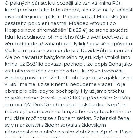
O pěkných pár století později ale vzniká kniha Rút,
která popisuje také toto období, ale už se na ty události
dívá úplně jinou optikou. Pohanská Rút Moábská (do
desátého pokolení nesměl Moábec vstoupit do
Hospodinova shromáždění Dt 23,4!) se stane součásti
lidu Hospodinova, přijme jeho řády a svojí poctivostí a
věrností bude až zahanbovat ty lidi židovského původu.
Však jejím potomkem bude král David. Bůh se nemění.
Ale po návratu z babylónského zajetí, když vzniká tato
kniha, už Boží lid dokázal pochopit, že popis Boha jako
vrchního velitele ozbrojených sil, který velí vyvraždit
všechny jinověrce – že tento obraz je pasé a jakkoliv ho
v Bibli máme, už se k němu nebudeme vracet. To je
obraz pro děti, aby to pochopily. My už jsme trochu
dospěli a víme, že svět je složitější a především že Bůh
je mocnější. Dokáže přemáhat lidské srdce. Nepřítel
může být přemožen ne tím, že ho zabijete, ale tím, že
mu dáte možnost se s Bohem setkat. Pohanská žena
se v manželství s židem setkala s židovským
náboženstvím a plně se s ním ztotožnila. Apoštol Pavel