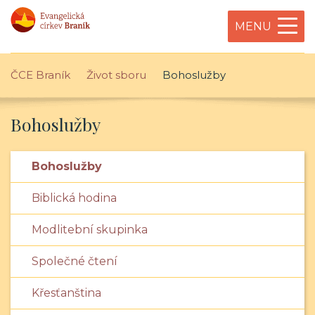
MENU
ČCE Braník
Život sboru
Bohoslužby
Bohoslužby
Bohoslužby
Biblická hodina
Modlitební skupinka
Společné čtení
Křesťanština