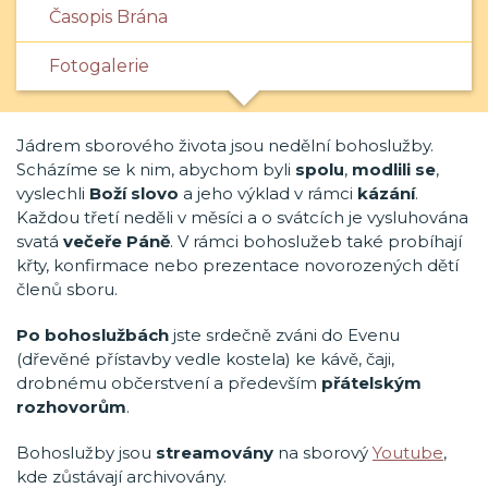
Časopis Brána
Fotogalerie
Jádrem sborového života jsou nedělní bohoslužby.
Scházíme se k nim, abychom byli
spolu
,
modlili se
,
vyslechli
Boží slovo
a jeho výklad v rámci
kázání
.
Každou třetí neděli v měsíci a o svátcích je vysluhována
svatá
večeře Páně
. V rámci bohoslužeb také probíhají
křty, konfirmace nebo prezentace novorozených dětí
členů sboru.
Po bohoslužbách
jste srdečně zváni do Evenu
(dřevěné přístavby vedle kostela) ke kávě, čaji,
drobnému občerstvení a především
přátelským
rozhovorům
.
Bohoslužby jsou
streamovány
na sborový
Youtube
,
kde zůstávají archivovány.