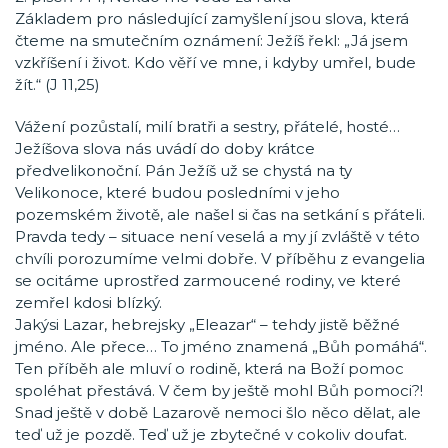
Základem pro následující zamyšlení jsou slova, která
čteme na smutečním oznámení: Ježíš řekl: „Já jsem
vzkříšení i život. Kdo věří ve mne, i kdyby umřel, bude
žít.“ (J 11,25)
Vážení pozůstalí, milí bratři a sestry, přátelé, hosté…
Ježíšova slova nás uvádí do doby krátce
předvelikonoční. Pán Ježíš už se chystá na ty
Velikonoce, které budou posledními v jeho
pozemském životě, ale našel si čas na setkání s přáteli.
Pravda tedy – situace není veselá a my jí zvláště v této
chvíli porozumíme velmi dobře. V příběhu z evangelia
se ocitáme uprostřed zarmoucené rodiny, ve které
zemřel kdosi blízký.
Jakýsi Lazar, hebrejsky „Eleazar“ – tehdy jistě běžné
jméno. Ale přece… To jméno znamená „Bůh pomáhá“.
Ten příběh ale mluví o rodině, která na Boží pomoc
spoléhat přestává. V čem by ještě mohl Bůh pomoci?!
Snad ještě v době Lazarově nemoci šlo něco dělat, ale
teď už je pozdě. Teď už je zbytečné v cokoliv doufat.