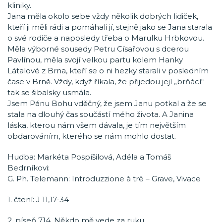
kliniky.
Jana měla okolo sebe vždy několik dobrých lidiček,
kteří ji měli rádi a pomáhali jí, stejně jako se Jana starala
o své rodiče a naposledy třeba o Marulku Hrbkovou.
Měla výborné sousedy Petru Císařovou s dcerou
Pavlínou, měla svojí velkou partu kolem Hanky
Látalové z Brna, kteří se o ni hezky starali v posledním
čase v Brně. Vždy, když říkala, že přijedou její „brňácí“
tak se šibalsky usmála.
Jsem Pánu Bohu vděčný, že jsem Janu potkal a že se
stala na dlouhý čas součástí mého života. A Janina
láska, kterou nám všem dávala, je tím největším
obdarováním, kterého se nám mohlo dostat.
Hudba: Markéta Pospíšilová, Adéla a Tomáš
Bedrníkovi:
G. Ph. Telemann: Introduzzione à trè – Grave, Vivace
1. čtení: J 11,17-34
2. píseň 714, Někdo mě vede za ruku