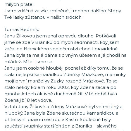
milých přátel.
Jsem vděčná za vše zmíněné, i mnoho dalšího. Stopy
Tvé lásky zůstanou v našich srdcích.
Tomáš Bedrník:
Janu Žilkovou jsem znal opravdu dlouho. Potkávali
jsme se zde v Braníku od mých sedmnácti, kdy jsem
začal do Branického společenství chodit pravidelně.
Jana byla ta malá dáma s divným účesem a já chodil na
mládež. Míjeli jsme se.
Janu jsem osobně hlouběji poznal až díky tomu, že se
stala nejlepší kamarádkou Zdeňky Mrázkové, maminky
mojí první manželky Zuzky, rozené Mrázkové. To se
stalo někdy kolem roku 2002, kdy Zdena začala po
mnoha letech aktivně duchovně žít. V té době byla
Zdena již 18 let vdova.
Vztah Jany Žilkové a Zdeny Mrázkové byl velmi silný a
hluboký. Jana byla Zdeně skutečnou kamarádkou a
přítelkyní, pravou sestrou v Kristu. Společně byly
součástí skupinky starších žen z Braníka – slavného