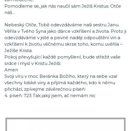
Pomodleme se, jak nás naučil sám Ježíš Kristus: Otče
náš…
Nebeský Otče, Tobě odevzdáváme naši sestru Janu.
Věřila v Tvého Syna jako dárce vzkříšení a života. Proto ji
odevzdáváme v jisté a pevné naději odpouštění vin a
vzkříšení k životu věčnému skrze toho, komu uvěřila –
Ježíše Krista.
Pokoj převyšující každé pomyšlení, bude střežit vaše
srdce i mysl v Kristu Ježíši.
Amen
Svoji víru v moc Beránka Božího, který na sebe vzal
všechny lidské viny a přijímá každého, kdo k němu
přichází, zpívejme závěrečnou píseň:
4. píseň: 723 Tak jaký jsem, ač nemám nic