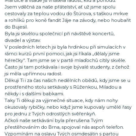
Marulce a všade jsi vnášela radost, klid a pohodu.
Jsem vděčná za naše přátelství, ať už jsme spolu
cestovaly za teplou vodou do Štúrova, s taškou mrkve
a rohlíků pro koně fandit Jáje na závody, nebo houbařit
do Bujesil.
Byla jsi skvělou společnicí při návštěvě koncertů,
divadel a výstav.
V posledních letech jsi byla hrdinkou při simulacích v
rámci kurzů první pomoci, jak jsi říkala „dělaly jsme
hérečky“. Tam jsme se v partě mlaďochů cítily skvěle.
Často jsi tam potkávala i svoje bývalé studenty, z čehož
jsi měla upřímnou radost.
Děkuji Ti i za čas našich nedělních obědů, kdy jsme se u
prostřeného stolu setkávaly s Růženkou, Miladou a
někdy i s dalšími babkami.
Taky Ti děkuji za výjimečné situace, kdy nám nohy
okusovaly rybičky, nebo když jsme kupovaly umělé řasy
pro jednu z Tvých odrostlých svěřenkyň.
Ačkoli naše setkávání byla přerušena Tvým
přestěhováním do Brna, spojoval nás aspoň telefon.
Vzpomínám na oslavu Tvých osmdesátin s partou