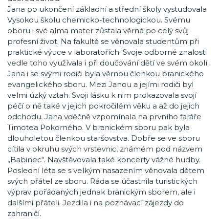
Jana po ukončení základní a střední školy vystudovala
Vysokou školu chemicko-technologickou. Svému
oboru i své alma mater zůstala věrná po celý svůj
profesní život. Na fakultě se věnovala studentům při
praktické výuce v laboratořích. Svoje odborné znalosti
vedle toho využívala i při doučování dětí ve svém okolí.
Jana i se svými rodiči byla věrnou členkou branického
evangelického sboru. Mezi Janou a jejími rodiči byl
velmi úzký vztah. Svoji lásku k nim prokazovala svojí
péčí o ně také v jejich pokročilém věku a až do jejich
odchodu. Jana vděčně vzpomínala na prvního faráře
Timotea Pokorného. V branickém sboru pak byla
dlouholetou členkou staršovstva. Dobře se ve sboru
cítila v okruhu svých vrstevnic, známém pod názvem
„Babinec“. Navštěvovala také koncerty vážné hudby.
Poslední léta se s velkým nasazením věnovala dětem
svých přátel ze sboru. Ráda se účastnila turistických
výprav pořádaných jednak branickým sborem, ale i
dalšími přáteli. Jezdila i na poznávací zájezdy do
zahraničí.