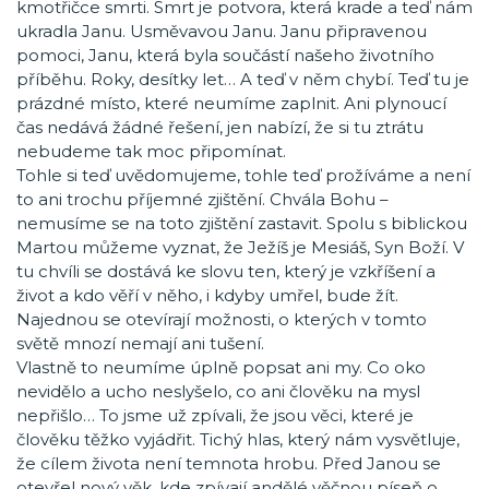
kmotřičce smrti. Smrt je potvora, která krade a teď nám
ukradla Janu. Usměvavou Janu. Janu připravenou
pomoci, Janu, která byla součástí našeho životního
příběhu. Roky, desítky let… A teď v něm chybí. Teď tu je
prázdné místo, které neumíme zaplnit. Ani plynoucí
čas nedává žádné řešení, jen nabízí, že si tu ztrátu
nebudeme tak moc připomínat.
Tohle si teď uvědomujeme, tohle teď prožíváme a není
to ani trochu příjemné zjištění. Chvála Bohu –
nemusíme se na toto zjištění zastavit. Spolu s biblickou
Martou můžeme vyznat, že Ježíš je Mesiáš, Syn Boží. V
tu chvíli se dostává ke slovu ten, který je vzkříšení a
život a kdo věří v něho, i kdyby umřel, bude žít.
Najednou se otevírají možnosti, o kterých v tomto
světě mnozí nemají ani tušení.
Vlastně to neumíme úplně popsat ani my. Co oko
nevidělo a ucho neslyšelo, co ani člověku na mysl
nepřišlo… To jsme už zpívali, že jsou věci, které je
člověku těžko vyjádřit. Tichý hlas, který nám vysvětluje,
že cílem života není temnota hrobu. Před Janou se
otevřel nový věk, kde zpívají andělé věčnou píseň o