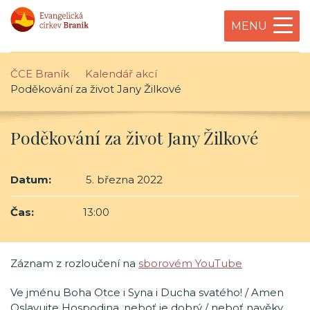
MENU
ČCE Braník
Kalendář akcí
Poděkování za život Jany Žilkové
Poděkování za život Jany Žilkové
Datum:
5. března 2022
Čas:
13:00
Záznam z rozloučení na
sborovém YouTube
Ve jménu Boha Otce i Syna i Ducha svatého! / Amen
Oslavujte Hospodina, neboť je dobrý / neboť navěky