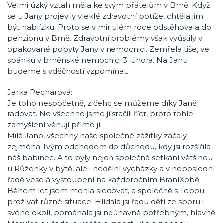
Velmi úzký vztah měla ke svým přátelům v Brně. Když
se u Jany projevily vleklé zdravotní potíže, chtěla jim
být nablízku. Proto se v minulém roce odstěhovala do
penzionu v Brně. Zdravotní problémy však vyústily v
opakované pobyty Jany v nemocnici. Zemřela tiše, ve
spánku v brněnské nemocnici 3. února. Na Janu
budeme s vděčností vzpomínat.
Jarka Pecharová:
Je toho nespočetně, z čeho se můžeme díky Janě
radovat. Ne všechno jsme jí stačili říct, proto tohle
zamyšlení věnují přímo jí.
Milá Jano, všechny naše společné zážitky začaly
zejména Tvým odchodem do důchodu, kdy jsi rozšířila
náš babinec. A to byly nejen společná setkání většinou
u Růženky v bytě, ale i nedělní vycházky a v neposlední
řadě veselá vystoupení na každoročním BraníXobě.
Během let jsem mohla sledovat, a společně s Tebou
prožívat různé situace. Hlídala jsi řadu dětí ze sboru i
svého okolí, pomáhala jsi neúnavně potřebným, hlavně