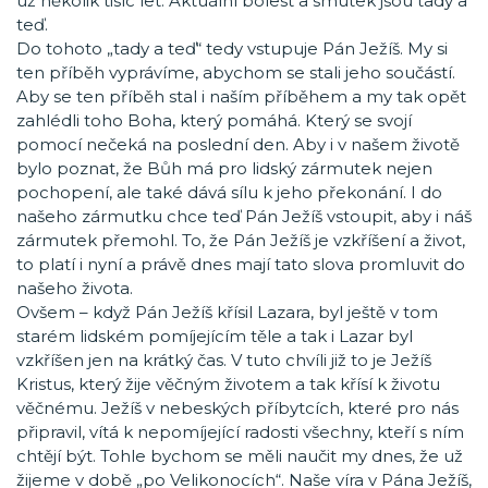
už několik tisíc let. Aktuální bolest a smutek jsou tady a
teď.
Do tohoto „tady a teď“ tedy vstupuje Pán Ježíš. My si
ten příběh vyprávíme, abychom se stali jeho součástí.
Aby se ten příběh stal i naším příběhem a my tak opět
zahlédli toho Boha, který pomáhá. Který se svojí
pomocí nečeká na poslední den. Aby i v našem životě
bylo poznat, že Bůh má pro lidský zármutek nejen
pochopení, ale také dává sílu k jeho překonání. I do
našeho zármutku chce teď Pán Ježíš vstoupit, aby i náš
zármutek přemohl. To, že Pán Ježíš je vzkříšení a život,
to platí i nyní a právě dnes mají tato slova promluvit do
našeho života.
Ovšem – když Pán Ježíš křísil Lazara, byl ještě v tom
starém lidském pomíjejícím těle a tak i Lazar byl
vzkříšen jen na krátký čas. V tuto chvíli již to je Ježíš
Kristus, který žije věčným životem a tak křísí k životu
věčnému. Ježíš v nebeských příbytcích, které pro nás
připravil, vítá k nepomíjející radosti všechny, kteří s ním
chtějí být. Tohle bychom se měli naučit my dnes, že už
žijeme v době „po Velikonocích“. Naše víra v Pána Ježíš,