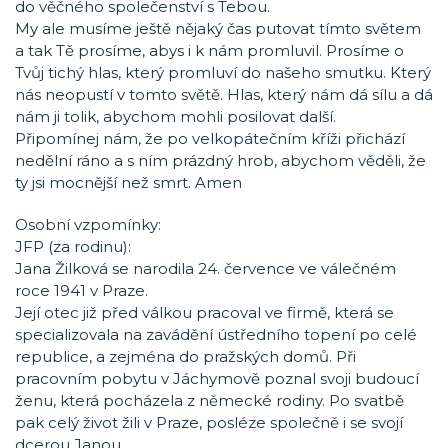
do věčného společenství s Tebou.
My ale musíme ještě nějaký čas putovat tímto světem
a tak Tě prosíme, abys i k nám promluvil. Prosíme o
Tvůj tichý hlas, který promluví do našeho smutku. Který
nás neopustí v tomto světě. Hlas, který nám dá sílu a dá
nám ji tolik, abychom mohli posilovat další.
Připomínej nám, že po velkopátečním kříži přichází
nedělní ráno a s ním prázdný hrob, abychom věděli, že
ty jsi mocnější než smrt. Amen
Osobní vzpomínky:
JFP (za rodinu):
Jana Žilková se narodila 24. července ve válečném
roce 1941 v Praze.
Její otec již před válkou pracoval ve firmě, která se
specializovala na zavádění ústředního topení po celé
republice, a zejména do pražských domů. Při
pracovním pobytu v Jáchymově poznal svoji budoucí
ženu, která pocházela z německé rodiny. Po svatbě
pak celý život žili v Praze, posléze společně i se svojí
dcerou Janou.