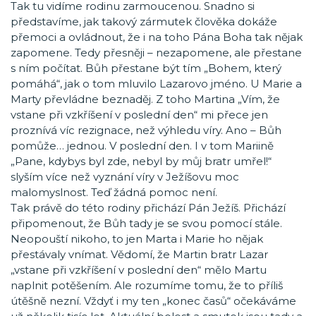
Tak tu vidíme rodinu zarmoucenou. Snadno si
představíme, jak takový zármutek člověka dokáže
přemoci a ovládnout, že i na toho Pána Boha tak nějak
zapomene. Tedy přesněji – nezapomene, ale přestane
s ním počítat. Bůh přestane být tím „Bohem, který
pomáhá“, jak o tom mluvilo Lazarovo jméno. U Marie a
Marty převládne beznaděj. Z toho Martina „Vím, že
vstane při vzkříšení v poslední den“ mi přece jen
proznívá víc rezignace, než výhledu víry. Ano – Bůh
pomůže… jednou. V poslední den. I v tom Mariině
„Pane, kdybys byl zde, nebyl by můj bratr umřel!“
slyším více než vyznání víry v Ježíšovu moc
malomyslnost. Teď žádná pomoc není.
Tak právě do této rodiny přichází Pán Ježíš. Přichází
připomenout, že Bůh tady je se svou pomocí stále.
Neopouští nikoho, to jen Marta i Marie ho nějak
přestávaly vnímat. Vědomí, že Martin bratr Lazar
„vstane při vzkříšení v poslední den“ mělo Martu
naplnit potěšením. Ale rozumíme tomu, že to příliš
útěšně nezní. Vždyť i my ten „konec časů“ očekáváme