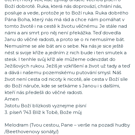
Boží dobrotě. Ruka, která nás doprovází, chrání nás,
posiluje a vede, protože je to Boží ruka. Ruka dobrého
Pána Boha, který nás má rád a chce nám pomáhat v
tomto životě i na cestě k životu věčnému. Je stále nad
námi a ani smrt pro něj není překážka. Teď dovedla
Janu do věčné radosti, a proto se o ni nemusíme bát.
Nemusíme se ale bát ani o sebe. Na nás je sice ještě
nést si svoje kříže a jedním z nich bude i ten smutek a
stesk. I tenhle svůj kříž ale můžeme odevzdat do
Ježíšových rukou. Ježíš je vzkříšení a život už tady a teď
a dává i našemu pozemskému putování smysl. Náš
život není cesta od nicoty k nicotě, ale cesta v Boží síle
do Boží náruče, kde se setkáme s Janou i s dalšími,
kteří nás předešli do věčné radosti.
Amen
Jistotu Boží blízkosti vyznejme písní
3. píseň 743 Blíž k Tobě, Bože můj
Melodram (Tvou cestou, Pane – verše na pozadí hudby
/Beethovenovy sonáty/)