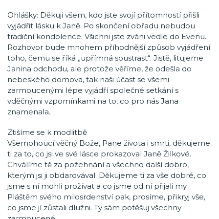
Ohlášky: Děkuji všem, kdo jste svojí přítomností přišli
vyjádřit lásku k Janě. Po skončení obřadu nebudou
tradiční kondolence. Všichni jste zváni vedle do Evenu.
Rozhovor bude mnohem příhodnější způsob vyjádření
toho, čemu se říká „upřímná soustrast“. Jistě, litujeme
Janina odchodu, ale protože věříme, že odešla do
nebeského domova, tak naši účast se všemi
zarmoucenými lépe vyjádří společné setkání s
vděčnými vzpomínkami na to, co pro nás Jana
znamenala.
Ztišíme se k modlitbě
Všemohoucí věčný Bože, Pane života i smrti, děkujeme
ti za to, co jsi ve své lásce prokazoval Janě Žilkové.
Chválíme tě za požehnání a všechno další dobro,
kterým jsi ji obdarovával. Děkujeme ti za vše dobré, co
jsme s ní mohli prožívat a co jsme od ní přijali my.
Pláštěm svého milosrdenství pak, prosíme, přikryj vše,
co jsme jí zůstali dlužni. Ty sám potěšuj všechny
zarmoucené.