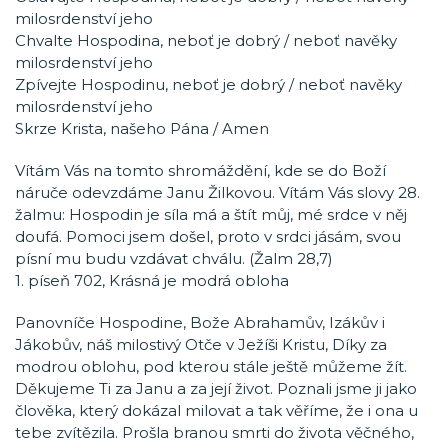
milosrdenství jeho
Chvalte Hospodina, neboť je dobrý / neboť navěky
milosrdenství jeho
Zpívejte Hospodinu, neboť je dobrý / neboť navěky
milosrdenství jeho
Skrze Krista, našeho Pána / Amen
Vítám Vás na tomto shromáždění, kde se do Boží
náruče odevzdáme Janu Žilkovou. Vítám Vás slovy 28.
žalmu: Hospodin je síla má a štít můj, mé srdce v něj
doufá. Pomoci jsem došel, proto v srdci jásám, svou
písní mu budu vzdávat chválu. (Žalm 28,7)
1. píseň 702, Krásná je modrá obloha
Panovníče Hospodine, Bože Abrahamův, Izákův i
Jákobův, náš milostivý Otče v Ježíši Kristu, Díky za
modrou oblohu, pod kterou stále ještě můžeme žít.
Děkujeme Ti za Janu a za její život. Poznali jsme ji jako
člověka, který dokázal milovat a tak věříme, že i ona u
tebe zvítězila. Prošla branou smrti do života věčného,