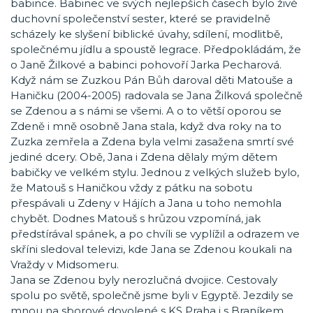
babince. Babinec ve svých nejlepších časech bylo živé
duchovní společenství sester, které se pravidelně
scházely ke slyšení biblické úvahy, sdílení, modlitbě,
společnému jídlu a spoustě legrace. Předpokládám, že
o Janě Žilkové a babinci pohovoří Jarka Pecharová.
Když nám se Zuzkou Pán Bůh daroval děti Matouše a
Haničku (2004-2005) radovala se Jana Žilková společně
se Zdenou a s námi se všemi. A o to větší oporou se
Zdeně i mně osobně Jana stala, když dva roky na to
Zuzka zemřela a Zdena byla velmi zasažena smrtí své
jediné dcery. Obě, Jana i Zdena dělaly mým dětem
babičky ve velkém stylu. Jednou z velkých služeb bylo,
že Matouš s Haničkou vždy z pátku na sobotu
přespávali u Zdeny v Hájích a Jana u toho nemohla
chybět. Dodnes Matouš s hrůzou vzpomíná, jak
předstírával spánek, a po chvíli se vyplížil a odrazem ve
skříni sledoval televizi, kde Jana se Zdenou koukali na
Vraždy v Midsomeru.
Jana se Zdenou byly nerozlučná dvojice. Cestovaly
spolu po světě, společně jsme byli v Egyptě. Jezdily se
mnou na sborové dovolené s KS Praha i s Braníkem.