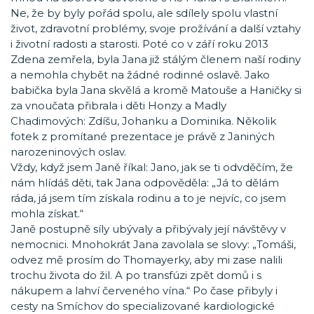
Ne, že by byly pořád spolu, ale sdílely spolu vlastní
život, zdravotní problémy, svoje prožívání a další vztahy
i životní radosti a starosti. Poté co v září roku 2013
Zdena zemřela, byla Jana již stálým členem naší rodiny
a nemohla chybět na žádné rodinné oslavě. Jako
babička byla Jana skvělá a kromě Matouše a Haničky si
za vnoučata přibrala i děti Honzy a Madly
Chadimových: Zdíšu, Johanku a Dominika. Několik
fotek z promítané prezentace je právě z Janiných
narozeninových oslav.
Vždy, když jsem Janě říkal: Jano, jak se ti odvděčím, že
nám hlídáš děti, tak Jana odpověděla: „Já to dělám
ráda, já jsem tím získala rodinu a to je nejvíc, co jsem
mohla získat.“
Janě postupně síly ubývaly a přibývaly její návštěvy v
nemocnici. Mnohokrát Jana zavolala se slovy: „Tomáši,
odvez mě prosím do Thomayerky, aby mi zase nalili
trochu života do žil. A po transfúzi zpět domů i s
nákupem a lahví červeného vína.“ Po čase přibyly i
cesty na Smíchov do specializované kardiologické