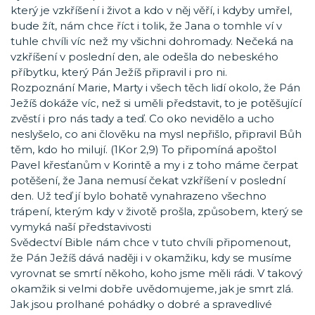
který je vzkříšení i život a kdo v něj věří, i kdyby umřel,
bude žít, nám chce říct i tolik, že Jana o tomhle ví v
tuhle chvíli víc než my všichni dohromady. Nečeká na
vzkříšení v poslední den, ale odešla do nebeského
příbytku, který Pán Ježíš připravil i pro ni.
Rozpoznání Marie, Marty i všech těch lidí okolo, že Pán
Ježíš dokáže víc, než si uměli představit, to je potěšující
zvěstí i pro nás tady a teď. Co oko nevidělo a ucho
neslyšelo, co ani člověku na mysl nepřišlo, připravil Bůh
těm, kdo ho milují. (1Kor 2,9) To připomíná apoštol
Pavel křesťanům v Korintě a my i z toho máme čerpat
potěšení, že Jana nemusí čekat vzkříšení v poslední
den. Už teď jí bylo bohatě vynahrazeno všechno
trápení, kterým kdy v životě prošla, způsobem, který se
vymyká naší představivosti
Svědectví Bible nám chce v tuto chvíli připomenout,
že Pán Ježíš dává naději i v okamžiku, kdy se musíme
vyrovnat se smrtí někoho, koho jsme měli rádi. V takový
okamžik si velmi dobře uvědomujeme, jak je smrt zlá.
Jak jsou prolhané pohádky o dobré a spravedlivé