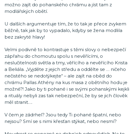
možno zajít do pohanského chrámu a jíst tam z
modlářských obětí.
U dalších argumentuje tím, že to tak je přece zvykem
běžně, tak jak by to vypadalo, kdyby se žena modlila
bez zakryté hlavy!
Velmi podivně to kontrastuje s těmi slovy o nebezpečí
zápřahu do chomoutu spolu s nevěřícími, o
neslučitelnosti světla a tmy, věřícího a nevěřícího Krista
a Beliála. „Vyjděte z jejich středu a oddělte se … ničeho
nečistého se nedotýkejte“ – ale zajít na oběd do
chrámu Pallas Athény na kus masa z obětního hodu je
možné?! Jako by ti pohané i se svými pohanskými kejkli
a rituály nebyli zas tak nebezpeční, že by se jich člověk
měl stranit….
V čem je zádrhel? Jsou tedy Ti pohané špatní, nebo
nejsou? Smí se s nimi křesťan stýkat, nebo nesmí?
Moudrost se nepozná na dobrých odpovědích. Na to