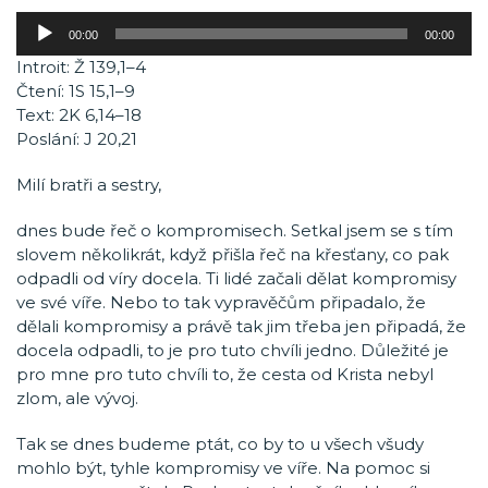
Audio
00:00
00:00
přehrávač
Introit: Ž 139,1–4
Čtení: 1S 15,1–9
Text: 2K 6,14–18
Poslání: J 20,21
Milí bratři a sestry,
dnes bude řeč o kompromisech. Setkal jsem se s tím
slovem několikrát, když přišla řeč na křesťany, co pak
odpadli od víry docela. Ti lidé začali dělat kompromisy
ve své víře. Nebo to tak vypravěčům připadalo, že
dělali kompromisy a právě tak jim třeba jen připadá, že
docela odpadli, to je pro tuto chvíli jedno. Důležité je
pro mne pro tuto chvíli to, že cesta od Krista nebyl
zlom, ale vývoj.
Tak se dnes budeme ptát, co by to u všech všudy
mohlo být, tyhle kompromisy ve víře. Na pomoc si