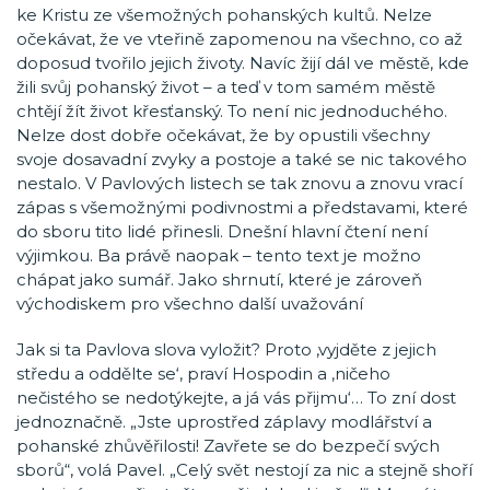
ke Kristu ze všemožných pohanských kultů. Nelze
očekávat, že ve vteřině zapomenou na všechno, co až
doposud tvořilo jejich životy. Navíc žijí dál ve městě, kde
žili svůj pohanský život – a teď v tom samém městě
chtějí žít život křesťanský. To není nic jednoduchého.
Nelze dost dobře očekávat, že by opustili všechny
svoje dosavadní zvyky a postoje a také se nic takového
nestalo. V Pavlových listech se tak znovu a znovu vrací
zápas s všemožnými podivnostmi a představami, které
do sboru tito lidé přinesli. Dnešní hlavní čtení není
výjimkou. Ba právě naopak – tento text je možno
chápat jako sumář. Jako shrnutí, které je zároveň
východiskem pro všechno další uvažování
Jak si ta Pavlova slova vyložit? Proto ‚vyjděte z jejich
středu a oddělte se‘, praví Hospodin a ‚ničeho
nečistého se nedotýkejte, a já vás přijmu‘… To zní dost
jednoznačně. „Jste uprostřed záplavy modlářství a
pohanské zhůvěřilosti! Zavřete se do bezpečí svých
sborů“, volá Pavel. „Celý svět nestojí za nic a stejně shoří