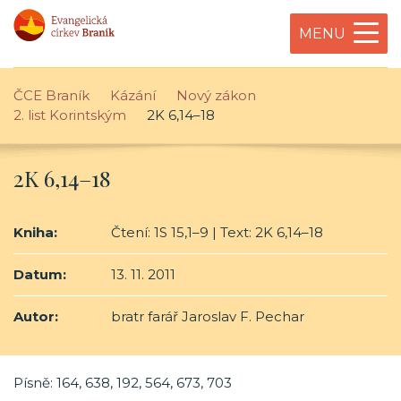
MENU
ČCE Braník
Kázání
Nový zákon
2. list Korintským
2K 6,14–18
2K 6,14–18
Kniha:
Čtení: 1S 15,1–9 | Text: 2K 6,14–18
Datum:
13. 11. 2011
Autor:
bratr farář Jaroslav F. Pechar
Písně: 164, 638, 192, 564, 673, 703