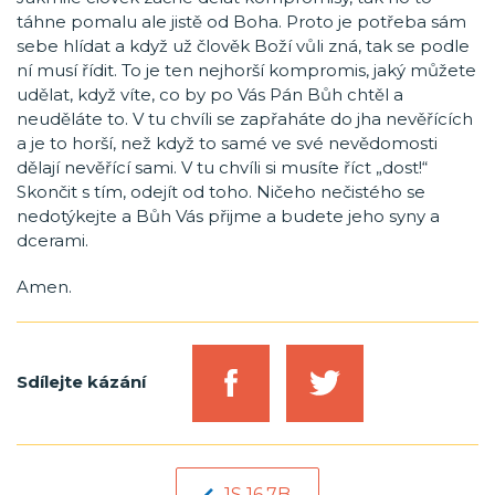
táhne pomalu ale jistě od Boha. Proto je potřeba sám
sebe hlídat a když už člověk Boží vůli zná, tak se podle
ní musí řídit. To je ten nejhorší kompromis, jaký můžete
udělat, když víte, co by po Vás Pán Bůh chtěl a
neuděláte to. V tu chvíli se zapřaháte do jha nevěřících
a je to horší, než když to samé ve své nevědomosti
dělají nevěřící sami. V tu chvíli si musíte říct „dost!“
Skončit s tím, odejít od toho. Ničeho nečistého se
nedotýkejte a Bůh Vás přijme a budete jeho syny a
dcerami.
Amen.
Sdílejte kázání
1S 16,7B