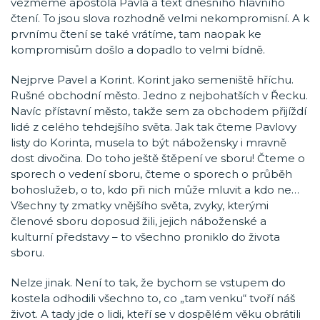
vezmeme apoštola Pavla a text dnešního hlavního
čtení. To jsou slova rozhodně velmi nekompromisní. A k
prvnímu čtení se také vrátíme, tam naopak ke
kompromisům došlo a dopadlo to velmi bídně.
Nejprve Pavel a Korint. Korint jako semeniště hříchu.
Rušné obchodní město. Jedno z nejbohatších v Řecku.
Navíc přístavní město, takže sem za obchodem přijíždí
lidé z celého tehdejšího světa. Jak tak čteme Pavlovy
listy do Korinta, musela to být nábožensky i mravně
dost divočina. Do toho ještě štěpení ve sboru! Čteme o
sporech o vedení sboru, čteme o sporech o průběh
bohoslužeb, o to, kdo při nich může mluvit a kdo ne…
Všechny ty zmatky vnějšího světa, zvyky, kterými
členové sboru doposud žili, jejich náboženské a
kulturní představy – to všechno proniklo do života
sboru.
Nelze jinak. Není to tak, že bychom se vstupem do
kostela odhodili všechno to, co „tam venku“ tvoří náš
život. A tady jde o lidi, kteří se v dospělém věku obrátili