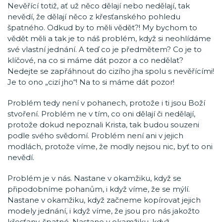
Nevěřící totiž, ať už něco dělají nebo nedělají, tak
nevědí, že dělají něco z křesťanského pohledu
špatného. Odkud by to měli vědět?! My bychom to
vědět měli a tak je to náš problém, když si neohlídáme
své vlastní jednání. A teď co je předmětem? Co je to
klíčové, na co si máme dát pozor a co nedělat?
Nedejte se zapřáhnout do cizího jha spolu s nevěřícími!
Je to ono „cizí jho“! Na to si máme dát pozor!
Problém tedy není v pohanech, protože i ti jsou Boží
stvoření. Problém ne v tím, co oni dělají či nedělají,
protože dokud nepoznali Krista, tak budou souzeni
podle svého svědomí. Problém není ani v jejich
modlách, protože víme, že modly nejsou nic, byť to oni
nevědí.
Problém je v nás. Nastane v okamžiku, když se
připodobníme pohanům, i když víme, že se mýlí.
Nastane v okamžiku, když začneme kopírovat jejich
modely jednání, i když víme, že jsou pro nás jakožto
křesťany, špatné. Nastane v okamžiku, když