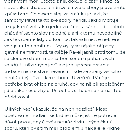
v ohnivém moři, utečte z něj, dokud je čas!“. Mnozí ta
slova takto chápou a řídí své církve či sbory právě tímto
způsobem. Co ovšem stojí za zmínku je fakt, že
samotný Pavel takto své sbory neřídil. Jakkoliv cituje
texty, které zní takto jednoznačně, ta sám podle tohoto
chápání těchto slov nejedná a ani k tomu nevede jiné.
Jak tak čteme listy do Korinta, tak vidíme, že některé
věci je nutno omítnout. Vyskytly se nějaké případy
zjevné nemravnosti, taktéž je Pavel jasně proti tomu, že
se členové sboru mezi sebou soudí u pohanských
soudů. U některých jevů ale jen upřesní pravidla –
třeba v manželství s nevěřícím, kde ze strany věřícího
není žádný důvod k rozchodu. U večeře Páně je
potřeba brát ohled na druhé, aby na ně při společném
jídle také něco zbylo. Při bohoslužbách se nemají lidé
překřikovat.
U jiných věcí ukazuje, že na nich nezáleží. Maso
obětované modlám se klidně může jíst. Je potřeba
dávat pozor, aby člověk neurážel víru jiných členů
sboru, kteří by s tím měli problém. Jinak ale je klidně