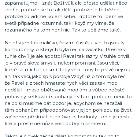
zapamatujme – znát Boží vůli, ale přesto udělat něco
jiného, protože se to tak dělá, protože je to běžné,
protože to vidíme kolem sebe. Protože to lidem ve
světě připadne rozumné, tak i když my víme, že
rozumného na tom není nic. Tak to uděláme také.
Nejdřív jen tak maličko, časem častěji a víc. To jsou ty
kompromisy, o kterých byla řeč na začátku. Přesně v
tuhle chvíli je ale apoštol Pavel tak rázný. V tuhle chvíli
je v pravé slova smyslu nekompromisní. Jsou věci,
které se míchat nesmí. Tedy věci – ony to právě nejsou
ani tak věci, jako spíš postoje.Vždyť už o tom byla řeč,
že Pavel si z těch hmatatelných věcí zas tak moc
nedělal – maso obětované modlám a vůbec nečisté
potraviny, setkávání s pohany – v tom problém není. To
na co si musíme dát pozor je, abychom se nezačali
těm pohanům připodobňovat v jejich pohledu na život,
začneme přejímat jejich životní hodnoty. Tohle je cesta,
která prostě nemůže vést dobrým směrem.
Jakmile člověk začne dělat kompromisy, tak ho to