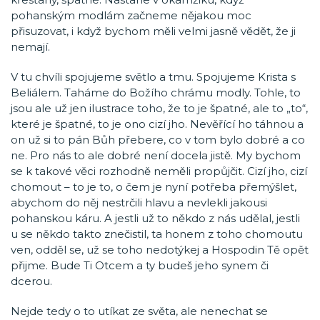
pohanským modlám začneme nějakou moc
přisuzovat, i když bychom měli velmi jasně vědět, že ji
nemají.
V tu chvíli spojujeme světlo a tmu. Spojujeme Krista s
Beliálem. Taháme do Božího chrámu modly. Tohle, to
jsou ale už jen ilustrace toho, že to je špatné, ale to „to“,
které je špatné, to je ono cizí jho. Nevěřící ho táhnou a
on už si to pán Bůh přebere, co v tom bylo dobré a co
ne. Pro nás to ale dobré není docela jistě. My bychom
se k takové věci rozhodně neměli propůjčit. Cizí jho, cizí
chomout – to je to, o čem je nyní potřeba přemýšlet,
abychom do něj nestrčili hlavu a nevlekli jakousi
pohanskou káru. A jestli už to někdo z nás udělal, jestli
u se někdo takto znečistil, ta honem z toho chomoutu
ven, odděl se, už se toho nedotýkej a Hospodin Tě opět
přijme. Bude Ti Otcem a ty budeš jeho synem či
dcerou.
Nejde tedy o to utíkat ze světa, ale nenechat se