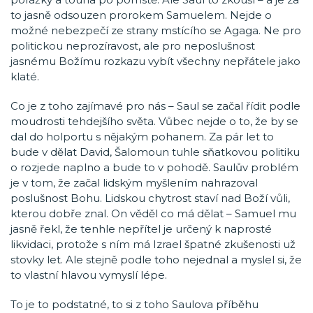
to jasně odsouzen prorokem Samuelem. Nejde o
možné nebezpečí ze strany mstícího se Agaga. Ne pro
politickou neprozíravost, ale pro neposlušnost
jasnému Božímu rozkazu vybít všechny nepřátele jako
klaté.
Co je z toho zajímavé pro nás – Saul se začal řídit podle
moudrosti tehdejšího světa. Vůbec nejde o to, že by se
dal do holportu s nějakým pohanem. Za pár let to
bude v dělat David, Šalomoun tuhle sňatkovou politiku
o rozjede naplno a bude to v pohodě. Saulův problém
je v tom, že začal lidským myšlením nahrazoval
poslušnost Bohu. Lidskou chytrost staví nad Boží vůli,
kterou dobře znal. On věděl co má dělat – Samuel mu
jasně řekl, že tenhle nepřítel je určený k naprosté
likvidaci, protože s ním má Izrael špatné zkušenosti už
stovky let. Ale stejně podle toho nejednal a myslel si, že
to vlastní hlavou vymyslí lépe.
To je to podstatné, to si z toho Saulova příběhu