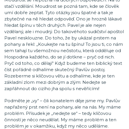
stačí vzdělání. Moudrost se pozná tam, kde se člověk
umí dobře zeptat. Tyto otázky jsou špatné a tak je
zbytečné na ně hledat odpověď. Ono je hrozně lákavé
hledat špínu v těch druhých. Pavel je ale nejen
vzdělaný, ale i moudrý. Do takovéhoto sudičství apoštol
Pavel nesklouzne. Do toho, že by ukázal prstem na
pohany a řekl: „Koukejte na tu špínu! To jsou ti, co nám
sem tahají tu všemožnou nečistotu, která odděluje od
Hospodina každého, do se jí dotkne – pryč od nich.
Pryč od toho, co dělají“ Když budeme ten biblický text
číst pořádně odhalíme skutečný Pavlův postoj.
Rozeberme si klíčovou větu a odhalíme, kde je ten
základní zlom mezi dobrým a zlým: Nedejte se
zapřáhnout do cizího jha spolu s nevěřícími!
Podměte je „vy“ – čili konatelem děje jsme my. Pavlův
napřažený prst není na pohany, ale na nás. My máme
problém. Přísudek je „nedejte se“ – tedy klíčovou
činností je něco neudělat. My máme problém a ten
problém je v okamžiku, když my něco uděláme.