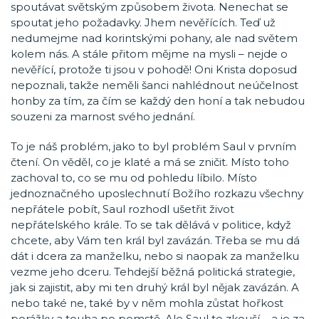
spoutávat světským způsobem života. Nenechat se
spoutat jeho požadavky. Jhem nevěřících. Teď už
nedumejme nad korintskými pohany, ale nad světem
kolem nás. A stále přitom mějme na mysli – nejde o
nevěřící, protože ti jsou v pohodě! Oni Krista doposud
nepoznali, takže neměli šanci nahlédnout neúčelnost
honby za tím, za čím se každý den honí a tak nebudou
souzeni za marnost svého jednání.
To je náš problém, jako to byl problém Saul v prvním
čtení. On věděl, co je klaté a má se zničit. Místo toho
zachoval to, co se mu od pohledu líbilo. Místo
jednoznačného uposlechnutí Božího rozkazu všechny
nepřátele pobít, Saul rozhodl ušetřit život
nepřátelského krále. To se tak dělává v politice, když
chcete, aby Vám ten král byl zavázán. Třeba se mu dá
dát i dcera za manželku, nebo si naopak za manželku
vezme jeho dceru. Tehdejší běžná politická strategie,
jak si zajistit, aby mi ten druhý král byl nějak zavázán. A
nebo také ne, také by v něm mohla zůstat hořkost
porážky a touha po pomstě. Ale Saul to zkouší – a je za