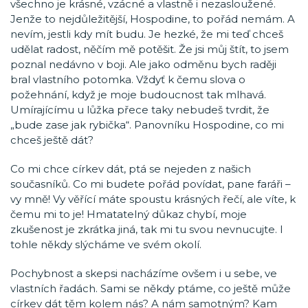
všechno je krásné, vzácné a vlastně i nezasloužené.
Jenže to nejdůležitější, Hospodine, to pořád nemám. A
nevím, jestli kdy mít budu. Je hezké, že mi teď chceš
udělat radost, něčím mě potěšit. Že jsi můj štít, to jsem
poznal nedávno v boji. Ale jako odměnu bych raději
bral vlastního potomka. Vždyť k čemu slova o
požehnání, když je moje budoucnost tak mlhavá.
Umírajícímu u lůžka přece taky nebudeš tvrdit, že
„bude zase jak rybička“. Panovníku Hospodine, co mi
chceš ještě dát?
Co mi chce církev dát, ptá se nejeden z našich
současníků. Co mi budete pořád povídat, pane faráři –
vy mně! Vy věřící máte spoustu krásných řečí, ale víte, k
čemu mi to je! Hmatatelný důkaz chybí, moje
zkušenost je zkrátka jiná, tak mi tu svou nevnucujte. I
tohle někdy slýcháme ve svém okolí.
Pochybnost a skepsi nacházíme ovšem i u sebe, ve
vlastních řadách. Sami se někdy ptáme, co ještě může
církev dát těm kolem nás? A nám samotným? Kam