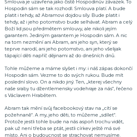
Smlouva je uzavřena jako čistě Hospodinův závazek. To
Hospodin sám se tak rozhodl. Smlouva platí. A bude
platit i tehdy, až Abramovi dojdou síly. Bude platit i
tehdy, až i jeho potomstvo bude selhávat. Abram a celý
Boží lid jsou předmětem smlouvy, ale nikoli jejím
garantem. Jediným garantem je Hospodin sám. A nic
na tom nezmění ani Abram, ani jeho syn, který se
teprve narodí, ani jeho potomstvo, ani jeho všelijak
tápající děti napříč dějinami až do dnešních dnů.
Tohle můžeme a máme slyšet i my: i náš zápas dokončí
Hospodin sám. Vezme to do svých rukou. Bude mít
poslední slovo. On a nikdo jiný. Ten, „kterej všechny
naše sraby tu džentlemensky vodehraje za nás“, řečeno
s Václavem Hrabětem.
Abram tak mění svůj facebookový stav na „cítí se
požehnaně“. A my, jeho děti, to můžeme „sdílet“.
Protože jestli tohle bude na nás aspoň trochu vidět,
pak už není třeba se ptát, jestli církev ještě má své
místo. Ani o budoucnost se strachovat nemusíme.