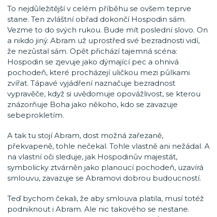
To nejdůležitější v celém příběhu se ovšem teprve
stane. Ten zvláštní obřad dokončí Hospodin sám.
Vezme to do svých rukou. Bude mít poslední slovo. On
a nikdo jiný. Abram už uprostřed své bezradnosti vidí,
že nezůstal sám. Opět přichází tajemná scéna:
Hospodin se zjevuje jako dýmající pec a ohnivá
pochodeň, které procházejí uličkou mezi půlkami
zvířat. Tápavé vyjádření naznačuje bezradnost
vypravěče, když si uvědomuje opovážlivost, se kterou
znázorňuje Boha jako někoho, kdo se zavazuje
sebeprokletím.
A tak tu stojí Abram, dost možná zařezaně,
překvapeně, tohle nečekal. Tohle vlastně ani nežádal. A
na vlastní oči sleduje, jak Hospodinův majestát,
symbolicky ztvárněn jako planoucí pochodeň, uzavírá
smlouvu, zavazuje se Abramovi dobrou budoucností.
Teď bychom čekali, že aby smlouva platila, musí totéž
podniknout i Abram. Ale nic takového se nestane.