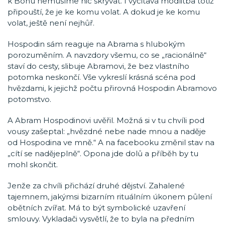
k Bohu nemusíme nic skrývat. I vyčítavá modlitba totiž
připouští, že je ke komu volat. A dokud je ke komu
volat, ještě není nejhůř.
Hospodin sám reaguje na Abrama s hlubokým
porozuměním. A navzdory všemu, co se „racionálně“
staví do cesty, slibuje Abramovi, že bez vlastního
potomka neskončí. Vše vykreslí krásná scéna pod
hvězdami, k jejichž počtu přirovná Hospodin Abramovo
potomstvo.
A Abram Hospodinovi uvěřil. Možná si v tu chvíli pod
vousy zašeptal: „hvězdné nebe nade mnou a naděje
od Hospodina ve mně.“ A na facebooku změnil stav na
„cítí se nadějeplně“. Opona jde dolů a příběh by tu
mohl skončit.
Jenže za chvíli přichází druhé dějství. Zahalené
tajemnem, jakýmsi bizarním rituálním úkonem půlení
obětních zvířat. Má to být symbolické uzavření
smlouvy. Vykladači vysvětlí, že to byla na předním