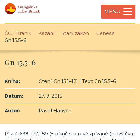
MENU
ČCE Braník
Kázání
Starý zákon
Genesis
Gn 15,5–6
Gn 15,5–6
Kniha:
Čtení: Gn 15,1–121 | Text: Gn 15,5–6
Datum:
27. 9. 2015
Autor:
Pavel Hanych
Písně: 638, 177, 189 (+ písně sborově zpívané ((návštěva