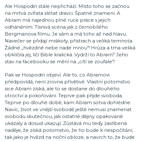
Ale Hospodin stále nepřichází. Místo toho se začnou
na mrtvá zvířata slétat dravci. Špatné znamení. A
Abram má najednou plné ruce práce s jejich
odháněním. Tísnivá scéna jak z černobílého
Bergmanova filmu. Je sám a má toho až nad hlavu.
Navečer se přidají mrákoty, přístrach a veliká temnota.
Žádné „hvězdné nebe nade mnou“! Hrůza a tma veliká
obklíčila jej, líčí Bible kralická. Vydrží to Abram? Jeho
stav na facebooku se mění na „cítí se zoufale“!
Pak se Hospodin objeví. Ale to, co Abramovi
předpovídá, není zrovna přívětivé. Vlastní potomstvo
sice Abram získá, ale to se dostane do dlouhého
otroctví a pokořování. Teprve pak přijde svoboda.
Teprve po dlouhé době, kam Abram sotva dohlédne.
Navíc, život ve vnější svobodě ještě nemusí znamenat
svobodu skutečnou, jak ostatně dějiny opakovaně
ukázaly a dosud ukazují. Zůstává mu tedy zaslíbená
naděje, že získá potomstvo, že ho bude k nespočítání,
tak jako je hvězd na noční obloze, a navrch to, že bude