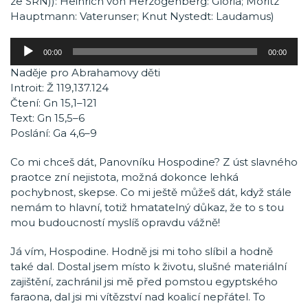
ze SRN)): Heinrich von Herzogenberg: Gloria; Moritz
Hauptmann: Vaterunser; Knut Nystedt: Laudamus)
Audio
00:00
00:00
přehrávač
Naděje pro Abrahamovy děti
Introit: Ž 119,137.124
Čtení: Gn 15,1–121
Text: Gn 15,5–6
Poslání: Ga 4,6–9
Co mi chceš dát, Panovníku Hospodine? Z úst slavného
praotce zní nejistota, možná dokonce lehká
pochybnost, skepse. Co mi ještě můžeš dát, když stále
nemám to hlavní, totiž hmatatelný důkaz, že to s tou
mou budoucností myslíš opravdu vážně!
Já vím, Hospodine. Hodně jsi mi toho slíbil a hodně
také dal. Dostal jsem místo k životu, slušné materiální
zajištění, zachránil jsi mě před pomstou egyptského
faraona, dal jsi mi vítězství nad koalicí nepřátel. To