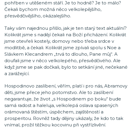
pohřben v utěšeném stáří. Je to hodně? Je to málo?
Čekali bychom možná něco velkolepějšího,
přesvědčivějšího, okázalejšího.
Taky vám najednou přišlo, jak je ten starý text aktuální?
Kolikrát jsme s nadějí čekali na Boží přicházení. Kolikrát
jsme otevřeli kostely, domovy nebo třeba srdce v
modlitbě, a čekali. Kolikrát jsme zpívali spolu s Noe a
Slávkem Klecandrem „trvá to dlouho, Pane můj“. A
doufali jsme v něco velkolepého, přesvědčivého. Ale
když jsme se pak dočkali, bylo to setkání jiné, nečekané
a zarážející.
Hospodinovo zaslíbení, věřím, platí i pro nás, Abramovy
děti, jsme přece jeho potomstvo. Ale to zaslíbení
negarantuje, že život „s Hospodinem po boku“ bude
samá radost a haleluja, velkolepá oslava spasených
orámovaná štěstím, úspěchem, zajištěností a
prosperitou. Rovněž tady dějiny ukázaly, že kdo to tak
vnímal, prožil těžkou kocovinu při vystřízlivění.