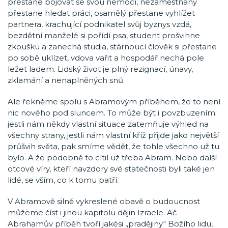
přestane bojovat se svou nemocí, nezaměstnaný
přestane hledat práci, osamělý přestane vyhlížet
partnera, krachující podnikatel svůj byznys vzdá,
bezdětní manželé si pořídí psa, student prošvihne
zkoušku a zanechá studia, stárnoucí člověk si přestane
po sobě uklízet, vdova vařit a hospodář nechá pole
ležet ladem. Lidský život je plný rezignací, únavy,
zklamání a nenaplněných snů.
Ale řekněme spolu s Abramovým příběhem, že to není
nic nového pod sluncem. To může být i povzbuzením:
jestli nám někdy vlastní situace zatemňuje výhled na
všechny strany, jestli nám vlastní kříž přijde jako největší
průšvih světa, pak smíme vědět, že tohle všechno už tu
bylo. A že podobně to cítil už třeba Abram. Nebo další
otcové víry, kteří navzdory své statečnosti byli také jen
lidé, se vším, co k tomu patří.
V Abramově silně vykreslené obavě o budoucnost
můžeme číst i jinou kapitolu dějin Izraele. Ač
Abrahamův příběh tvoří jakési „pradějiny“ Božího lidu,