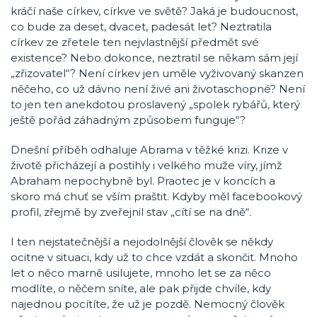
kráčí naše církev, církve ve světě? Jaká je budoucnost,
co bude za deset, dvacet, padesát let? Neztratila
církev ze zřetele ten nejvlastnější předmět své
existence? Nebo dokonce, neztratil se někam sám její
„zřizovatel“? Není církev jen uměle vyživovaný skanzen
něčeho, co už dávno není živé ani životaschopné? Není
to jen ten anekdotou proslavený „spolek rybářů, který
ještě pořád záhadným způsobem funguje“?
Dnešní příběh odhaluje Abrama v těžké krizi. Krize v
životě přicházejí a postihly i velkého muže víry, jímž
Abraham nepochybně byl. Praotec je v koncích a
skoro má chuť se vším praštit. Kdyby měl facebookový
profil, zřejmě by zveřejnil stav „cítí se na dně“.
I ten nejstatečnější a nejodolnější člověk se někdy
ocitne v situaci, kdy už to chce vzdát a skončit. Mnoho
let o něco marně usilujete, mnoho let se za něco
modlíte, o něčem sníte, ale pak přijde chvíle, kdy
najednou pocítíte, že už je pozdě. Nemocný člověk