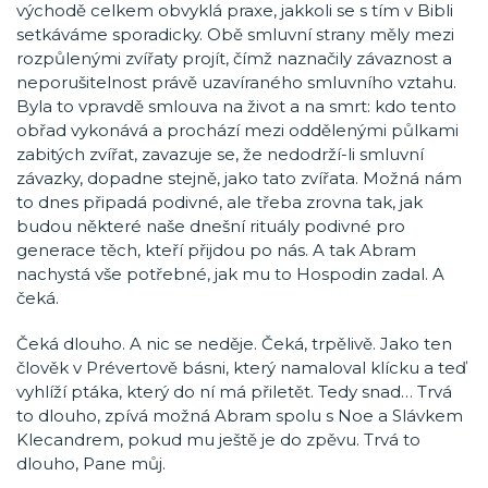
východě celkem obvyklá praxe, jakkoli se s tím v Bibli
setkáváme sporadicky. Obě smluvní strany měly mezi
rozpůlenými zvířaty projít, čímž naznačily závaznost a
neporušitelnost právě uzavíraného smluvního vztahu.
Byla to vpravdě smlouva na život a na smrt: kdo tento
obřad vykonává a prochází mezi oddělenými půlkami
zabitých zvířat, zavazuje se, že nedodrží-li smluvní
závazky, dopadne stejně, jako tato zvířata. Možná nám
to dnes připadá podivné, ale třeba zrovna tak, jak
budou některé naše dnešní rituály podivné pro
generace těch, kteří přijdou po nás. A tak Abram
nachystá vše potřebné, jak mu to Hospodin zadal. A
čeká.
Čeká dlouho. A nic se neděje. Čeká, trpělivě. Jako ten
člověk v Prévertově básni, který namaloval klícku a teď
vyhlíží ptáka, který do ní má přiletět. Tedy snad… Trvá
to dlouho, zpívá možná Abram spolu s Noe a Slávkem
Klecandrem, pokud mu ještě je do zpěvu. Trvá to
dlouho, Pane můj.