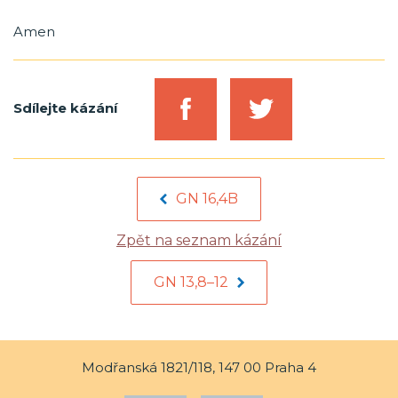
Amen
Sdílejte kázání
GN 16,4B
Zpět na seznam kázání
GN 13,8–12
Modřanská 1821/118, 147 00 Praha 4