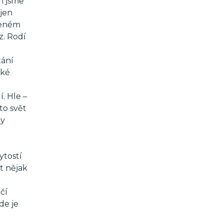
ém jsme
ejen
ořeném
z. Rodí
tání
aké
. Hle –
to svět
dy
ytostí
t nějak
čí
de je