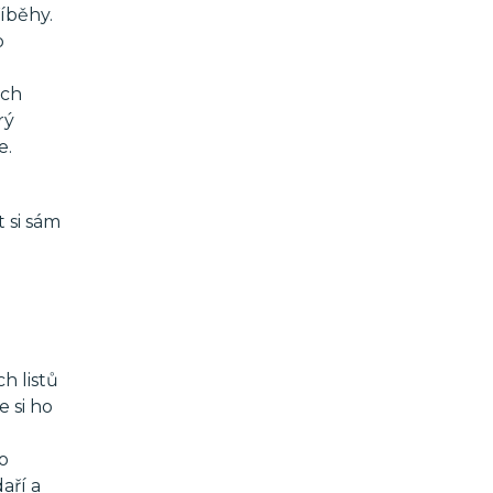
říběhy.
o
ých
rý
e.
 si sám
h listů
 si ho
o
aří a