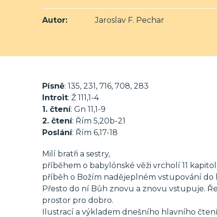
Autor:
Jaroslav F. Pechar
Písně
: 135, 231, 716, 708, 283
Introit
: Ž 111,1-4
1. čtení
: Gn 11,1-9
2. čtení
: Řím 5,20b-21
Poslání
: Řím 6,17-18
Milí bratři a sestry,
příběhem o babylónské věži vrcholí 11 kapito
příběh o Božím nadějeplném vstupování do li
Přesto do ní Bůh znovu a znovu vstupuje. Řeš
prostor pro dobro.
Ilustrací a výkladem dnešního hlavního čtení