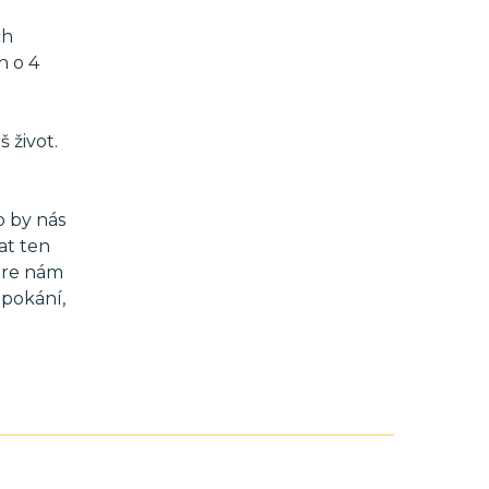
ch
h o 4
 život.
o by nás
at ten
Bere nám
 pokání,