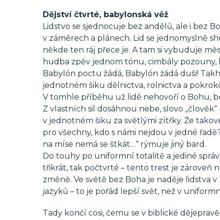
Dějství čtvrté, babylonská věž
Lidstvo se sjednocuje bez andělů, ale i bez Bo
v záměrech a plánech. Lid se jednomyslně sho
někde ten ráj přece je. A tam si vybuduje m
hudba zpěv jednom tónu, cimbály pozouny, kl
Babylón poctu žádá, Babylón žádá duši! Takhl
jednotném šiku dělnictva, rolnictva a pokrok
V tomhle příběhu už lidé nehovoří o Bohu, b
Z vlastních sil dosáhnou nebe, slovo „člověk
v jednotném šiku za světlými zítřky. Že tako
pro všechny, kdo s námi nejdou v jedné řadě? A
na míse nemá se štkát…“ rýmuje jiný bard.
Do touhy po uniformní totalitě a jediné správ
třikrát, tak počtvrté – tento trest je zároveň
změně. Ve světě bez Boha je naděje lidstva 
jazyků – to je pořád lepší svět, než v unifo
Tady končí cosi, čemu se v biblické dějepravě