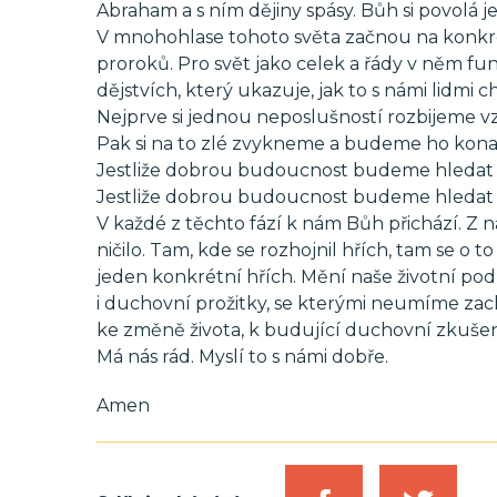
Abraham a s ním dějiny spásy. Bůh si povolá 
V mnohohlase tohoto světa začnou na konkrét
proroků. Pro svět jako celek a řády v něm fun
dějstvích, který ukazuje, jak to s námi lidmi c
Nejprve si jednou neposlušností rozbijeme vz
Pak si na to zlé zvykneme a budeme ho konat
Jestliže dobrou budoucnost budeme hledat v 
Jestliže dobrou budoucnost budeme hledat z 
V každé z těchto fází k nám Bůh přichází. Z n
ničilo. Tam, kde se rozhojnil hřích, tam se o 
jeden konkrétní hřích. Mění naše životní po
i duchovní prožitky, se kterými neumíme zachá
ke změně života, k budující duchovní zkušeno
Má nás rád. Myslí to s námi dobře.
Amen