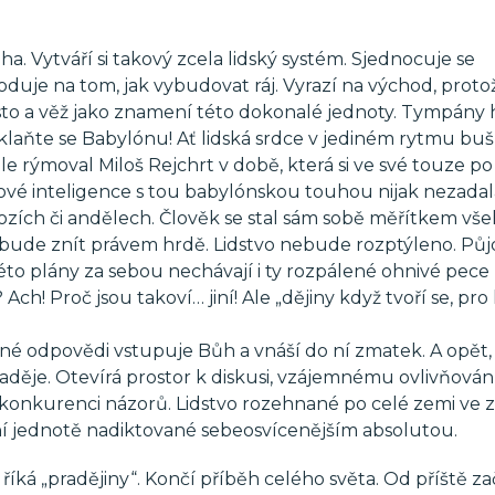
ha. Vytváří si takový zcela lidský systém. Sjednocuje se
duje na tom, jak vybudovat ráj. Vyrazí na východ, prot
ěsto a věž jako znamení této dokonalé jednoty. Tympány 
aňte se Babylónu! Ať lidská srdce v jediném rytmu buší
e rýmoval Miloš Rejchrt v době, která si ve své touze po
ové inteligence s tou babylónskou touhou nijak nezadal
ozích či andělech. Člověk se stal sám sobě měřítkem vše
“ bude znít právem hrdě. Lidstvo nebude rozptýleno. Pů
véto plány za sebou nechávají i ty rozpálené ohnivé pec
ch! Proč jsou takoví… jiní! Ale „dějiny když tvoří se, pro
né odpovědi vstupuje Bůh a vnáší do ní zmatek. A opět, j
 naděje. Otevírá prostor k diskusi, vzájemnému ovlivňování
v konkurenci názorů. Lidstvo rozehnané po celé zemi ve
rmní jednotě nadiktované sebeosvícenějším absolutou.
 říká „pradějiny“. Končí příběh celého světa. Od příště z