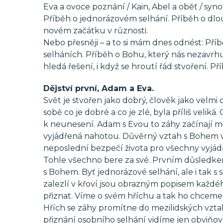
Eva a ovoce poznání / Kain, Abel a oběť / syno
Příběh o jednorázovém selhání. Příběh o dlo
novém začátku v různosti.
Nebo přesněji – a to si mám dnes odnést: Př
selháních. Příběh o Bohu, který nás nezavrh
hledá řešení, i když se hroutí řád stvoření. Př
Dějství první, Adam a Eva.
Svět je stvořen jako dobrý, člověk jako velmi
sobě co je dobré a co je zlé, byla příliš veli
k neunesení. Adam s Evou to záhy začínají m
vyjádřená nahotou. Důvěrný vztah s Bohem v
neposlední bezpečí života pro všechny vyjád
Tohle všechno bere za své. Prvním důsledkem 
s Bohem. Byť jednorázové selhání, ale i tak s
zalezlí v křoví jsou obrazným popisem každého
přiznat. Víme o svém hříchu a tak ho chcem
Hřích se záhy promítne do mezilidských vzta
přiznání osobního selhání vidíme jen obviňová