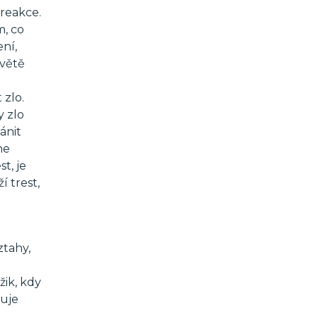
 reakce.
m, co
ení,
světě
 zlo.
y zlo
ánit
ne
t, je
í trest,
ztahy,
ik, kdy
řuje
d