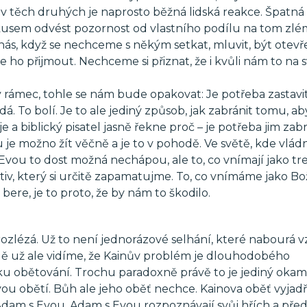
a v těch druhých je naprosto běžná lidská reakce. Špatná
okusem odvést pozornost od vlastního podílu na tom zlé
 nás, když se nechceme s někým setkat, mluvit, být otevř
e ho přijmout. Nechceme si přiznat, že i kvůli nám to na 
 rámec, tohle se nám bude opakovat: Je potřeba zastavit
. To bolí. Je to ale jediný způsob, jak zabránit tomu, ab
je a biblický pisatel jasně řekne proč – je potřeba jim zabr
u je možno žít věčně a je to v pohodě. Ve světě, kde vlád
Evou to dost možná nechápou, ale to, co vnímají jako tres
tiv, který si určitě zapamatujme. To, co vnímáme jako Bož
re, je to proto, že by nám to škodilo.
rozlézá. Už to není jednorázové selhání, které nabourá v
adě už ale vidíme, že Kainův problém je dlouhodobého
u obětování. Trochu paradoxně právě to je jediný okamž
svou obětí. Bůh ale jeho oběť nechce. Kainova oběť vyjad
Adam s Evou. Adam s Evou rozpoznávají svůj hřích a pře