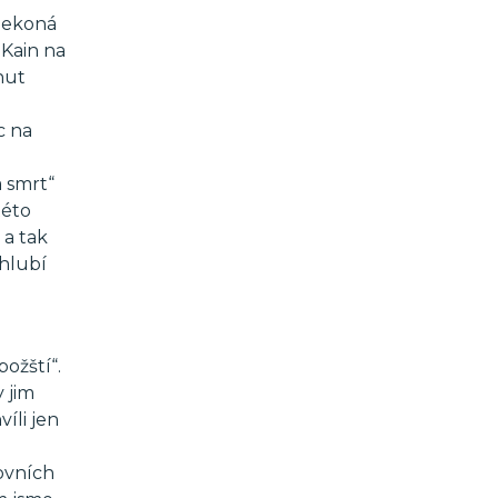
 nekoná
 Kain na
nut
c na
 smrt“
této
 a tak
chlubí
ožští“.
y jim
íli jen
ovních