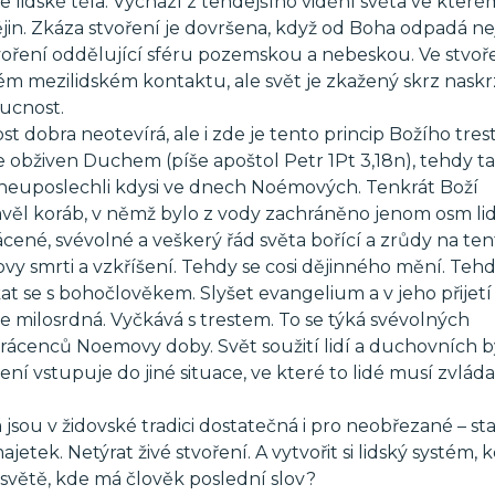
e lidské těla. Vychází z tehdejšího vidění světa ve kter
jin. Zkáza stvoření je dovršena, když od Boha odpadá n
 stvoření oddělující sféru pozemskou a nebeskou. Ve stv
m mezilidském kontaktu, ale svět je zkažený skrz naskr
oucnost.
t dobra neotevírá, ale i zde je tento princip Božího tres
le obživen Duchem (píše apoštol Petr 1Pt 3,18n), tehdy t
í neuposlechli kdysi ve dnech Noémových. Tenkrát Boží
avěl koráb, v němž bylo z vody zachráněno jenom osm lidí
ácené, svévolné a veškerý řád světa bořící a zrůdy na ten
ovy smrti a vzkříšení. Tehdy se cosi dějinného mění. Teh
kat se s bohočlověkem. Slyšet evangelium a v jeho přijetí
e milosrdná. Vyčkává s trestem. To se týká svévolných
rácenců Noemovy doby. Svět soužití lidí a duchovních b
 vstupuje do jiné situace, ve které to lidé musí zvláda
jsou v židovské tradici dostatečná i pro neobřezané – sta
jetek. Netýrat živé stvoření. A vytvořit si lidský systém, k
 světě, kde má člověk poslední slov?