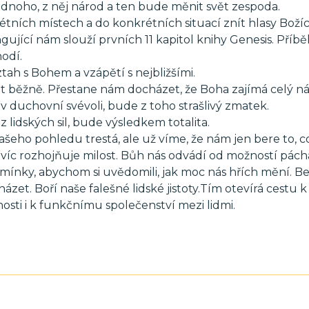
jednoho, z něj národ a ten bude měnit svět zespoda.
ních místech a do konkrétních situací znít hlasy Boží
gující nám slouží prvních 11 kapitol knihy Genesis. Příbě
hodí.
tah s Bohem a vzápětí s nejbližšími.
 běžně. Přestane nám docházet, že Boha zajímá celý náš
duchovní svévoli, bude z toho strašlivý zmatek.
lidských sil, bude výsledkem totalita.
ašeho pohledu trestá, ale už víme, že nám jen bere to, c
to víc rozhojňuje milost. Bůh nás odvádí od možností pách
dmínky, abychom si uvědomili, jak moc nás hřích mění. 
zet. Boří naše falešné lidské jistoty.Tím otevírá cestu k
sti i k funkčnímu společenství mezi lidmi.