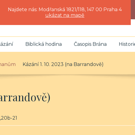
Najdete nás: Modřanská 1821/118, 147 00 Praha 4
ukázat na mapě
ázání
Biblická hodina
Časopis Brána
Histori
ímanům
Kázání 1. 10. 2023 (na Barrandově)
Barrandově)
 5,20b-21