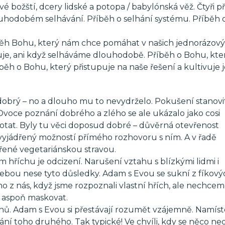
vé božští, dcery lidské a potopa / babylónská věž. Čtyři p
uhodobém selhávání. Příběh o selhání systému. Příběh 
íběh Bohu, který nám chce pomáhat v našich jednorázov
uje, ani když selháváme dlouhodobě. Příběh o Bohu, kte
íběh o Bohu, který přistupuje na naše řešení a kultivuje j
 dobrý – no a dlouho mu to nevydrželo. Pokušení stanovit
ká. Ovoce poznání dobrého a zlého se ale ukázalo jako cosi
otat. Byly tu věci doposud dobré – důvěrná otevřenost
yjádřený možností přímého rozhovoru s ním. A v řadě
řené vegetariánskou stravou.
hříchu je odcizení. Narušení vztahu s blízkými lidmi i
 sebou nese tyto důsledky. Adam s Evou se sukní z fíkovýc
 z nás, když jsme rozpoznali vlastní hřích, ale nechceme
e aspoň maskovat.
hů. Adam s Evou si přestávají rozumět vzájemně. Namíst
ní toho druhého. Tak typické! Ve chvíli, kdy se něco ned