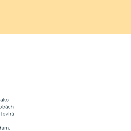
jako
dobách.
tevírá
Adam,