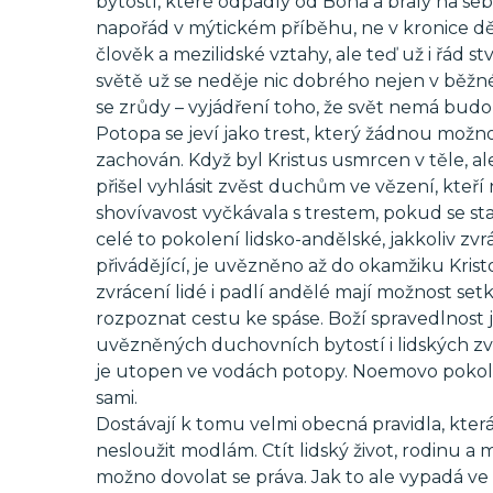
bytostí, které odpadly od Boha a braly na seb
napořád v mýtickém příběhu, ne v kronice dě
člověk a mezilidské vztahy, ale teď už i řád
světě už se neděje nic dobrého nejen v běžné
se zrůdy – vyjádření toho, že svět nemá bud
Potopa se jeví jako trest, který žádnou možnos
zachován. Když byl Kristus usmrcen v těle, a
přišel vyhlásit zvěst duchům ve vězení, kteř
shovívavost vyčkávala s trestem, pokud se st
celé to pokolení lidsko-andělské, jakkoliv zvr
přivádějící, je uvězněno až do okamžiku Krist
zvrácení lidé i padlí andělé mají možnost set
rozpoznat cestu ke spáse. Boží spravedlnost j
uvězněných duchovních bytostí i lidských zv
je utopen ve vodách potopy. Noemovo pokolení
sami.
Dostávají k tomu velmi obecná pravidla, která 
nesloužit modlám. Ctít lidský život, rodinu a ma
možno dovolat se práva. Jak to ale vypadá ve