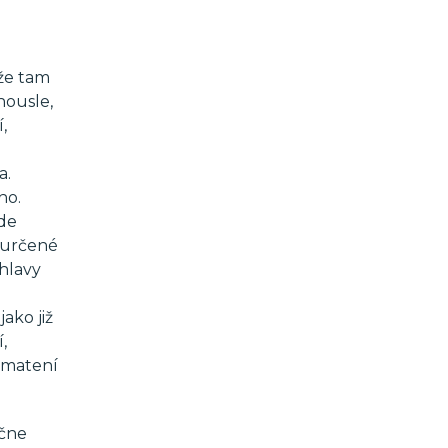
ože tam
housle,
,
a.
ho.
jde
e určené
 hlavy
ako již
,
 zmatení
ačne