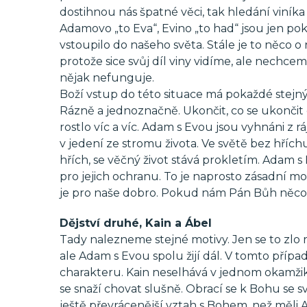
dostihnou nás špatné věci, tak hledání viník
Adamovo „to Eva“, Evino „to had“ jsou jen p
vstoupilo do našeho světa. Stále je to něco o
protože sice svůj díl viny vidíme, ale nechcem
nějak nefunguje.
Boží vstup do této situace má pokaždé stejný
Rázně a jednoznačně. Ukončit, co se ukončit dá
rostlo víc a víc. Adam s Evou jsou vyhnáni z rá
v jedení ze stromu života. Ve světě bez hřích
hřích, se věčný život stává prokletím. Adam s 
pro jejich ochranu. To je naprosto zásadní mo
je pro naše dobro. Pokud nám Pán Bůh něco be
Dějství druhé, Kain a Ábel
Tady nalezneme stejné motivy. Jen se to zlo 
ale Adam s Evou spolu žijí dál. V tomto příp
charakteru. Kain neselhává v jednom okamžik
se snaží chovat slušně. Obrací se k Bohu se 
ještě převrácenější vztah s Bohem, než měli 