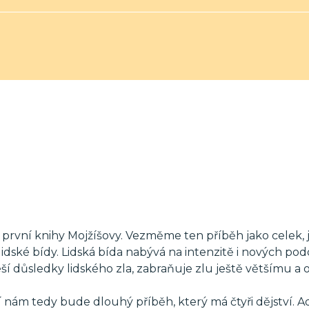
l první knihy Mojžíšovy. Vezměme ten příběh jako celek, 
dské bídy. Lidská bída nabývá na intenzitě i nových po
í důsledky lidského zla, zabraňuje zlu ještě většímu a o
 nám tedy bude dlouhý příběh, který má čtyři dějství. 