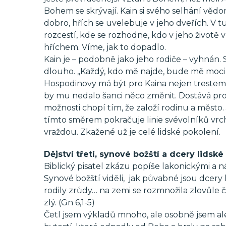
Bohem se skrývají. Kain si svého selhání věd
dobro, hřích se uvelebuje v jeho dveřích. V tu
rozcestí, kde se rozhodne, kdo v jeho životě v
hříchem. Víme, jak to dopadlo.
Kain je – podobně jako jeho rodiče – vyhnán
dlouho. „Každý, kdo mě najde, bude mě moci z
Hospodinovy má být pro Kaina nejen trestem, 
by mu nedalo šanci něco změnit. Dostává pros
možnosti chopí tím, že založí rodinu a město
tímto směrem pokračuje linie svévolníků vrch
vraždou. Zkažené už je celé lidské pokolení.
Dějství třetí, synové božští a dcery lidské
Biblický pisatel zkázu popíše lakonickými a n
Synové božští viděli, jak půvabné jsou dcery lid
rodily zrůdy… na zemi se rozmnožila zlovůle čl
zlý. (Gn 6,1-5)
Četl jsem výkladů mnoho, ale osobně jsem a