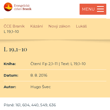
MENU
ČCE Braník
Kázání
Nový zákon
Lukáš
L 19,1–10
L 19,1–10
Kniha:
Čtení: Fp 2,1–11 | Text: L 19,1–10
Datum:
8. 8. 2016
Autor:
Hugo Švec
Písně: 161, 604, 440, 549, 636