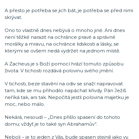
A přesto je potřeba se jich bát, je potřeba se před nimi
skrývat.
Ono to vlastně dnes nebývá o mnoho jiné. Ani dnes
není těžké narazit na ochránce pravé a správné
morálky a mravu, na ochránce lidskosti a lásky, se
kterými se ovšem nedá vydržet na jednom místě.
A Zacheus je s Boží pomocí hrází tomuto způsobu
života. V tichosti rozdává polovinu svého jmění.
V tichosti, beze stavění na odiv se snaží napravovat
tam, kde se mu přihodilo napáchat křivdy. Pán Ježíš
neříká tak, ani tak. Nepočítá jestli polovina majetku je
moc, nebo málo.
Nekárá, nesoudí – „Dnes přišlo spasení do tohoto
domu; vždyť je to také syn Abrahamův“.
Neboli – je to jeden z Vás, bude spasen stejně jako vy.