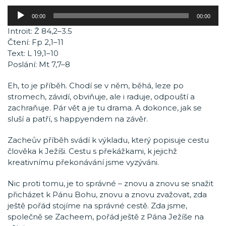
Audio
00:00
00:00
přehrávač
Introit: Ž 84,2–3.5
Čtení: Fp 2,1–11
Text: L 19,1–10
Poslání: Mt 7,7–8
Eh, to je příběh. Chodí se v něm, běhá, leze po
stromech, závidí, obviňuje, ale i raduje, odpouští a
zachraňuje. Pár vět a je tu drama. A dokonce, jak se
sluší a patří, s happyendem na závěr.
Zacheův příběh svádí k výkladu, který popisuje cestu
člověka k Ježíši. Cestu s překážkami, k jejichž
kreativnímu překonávání jsme vyzýváni.
Nic proti tomu, je to správné – znovu a znovu se snažit
přicházet k Pánu Bohu, znovu a znovu zvažovat, zda
ještě pořád stojíme na správné cestě. Zda jsme,
společně se Zacheem, pořád ještě z Pána Ježíše na