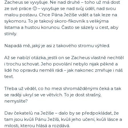
Zacheus se vyvyšuje. Ne nad druhé – toho už má dost
ze své práce 🙂 – vyvyšuje se nad svůj úděl, nad svou
malou postavu. Chce Pána Ježíše vidět a tak leze na
sykomoru. To je takový skoro-fíkovník s velikýma
listama a hustou korunou. Často se sázely u cest, aby
stínily.
Napadá mě, jaký je asi z takového stromu výhled.
Až se nabízí otázka, jestli on se Zacheus vlastně nechtěl
i trochu schovat. Jeho povolání nebylo nijak pěkné a
lidé ho opravdu neměli rádi – jak nakonec zmiňuje i náš
text.
Třeba už věděl, co ho mezi shromážděnými čeká a tak
se raději ukryl se ve větvích. To je dost strašný,
nemyslíte?
Dav čekatelů na Ježíše – dalo by se předpokládat, že
tam jsou kvůli Pánu Ježíši, kvůli jeho učení, kvůli lásce a
milosti, kterou hlásá a rozdává.