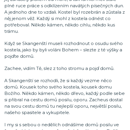
plné ruce práce s odklízením navátých písečných dun.
A jednoho dne to vzdali. Kostel byl rozebrán a zůstala z
něj jenom věž. Každý si mohl z kostela odnést co
potřeboval. Někdo kámen, někdo cihlu, někdo kus
trámu.
Když se Skangenští museli rozhodnout o osudu svého
kostela, jako by byli voláni Bohem – slezte z té výšky a
pojďte domů.
Zachee, vidím Tě, slez z toho stromu a pojď domů.
A Skangenští se rozhodli, že si každý vezme něco
domů. Kousek toho svého kostela, kousek domu
Božího. Někdo kámen, někdo dřevo, každý podle sebe
si přibral na cestu domů posilu, oporu. Zacheus dostal
na svou cestu domů tu nejlepší oporu, největší posilu,
našeho spasitele a vykupitele.
I my si s sebou o nedělích odnášíme domů posilu ve