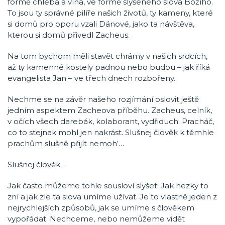
formě chleba a vína, ve formě slyšeného slova Božího.
To jsou ty správné pilíře našich životů, ty kameny, které
si domů pro oporu vzali Dánové, jako ta návštěva,
kterou si domů přivedl Zacheus.
Na tom bychom měli stavět chrámy v našich srdcích,
až ty kamenné kostely padnou nebo budou – jak říká
evangelista Jan – ve třech dnech rozbořeny.
Nechme se na závěr našeho rozjímání oslovit ještě
jedním aspektem Zacheova příběhu. Zacheus, celník,
v očích všech darebák, kolaborant, vydřiduch. Pracháč,
co to stejnak mohl jen nakrást. Slušnej člověk k těmhle
prachům slušně přijít nemoh‘…
Slušnej člověk…
Jak často můžeme tohle sousloví slyšet. Jak hezky to
zní a jak zle ta slova umíme užívat. Je to vlastně jeden z
nejrychlejších způsobů, jak se umíme s člověkem
vypořádat. Nechceme, nebo nemůžeme vidět