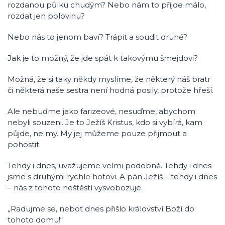
rozdanou půlku chudým? Nebo nám to přijde málo,
rozdat jen polovinu?
Nebo nás to jenom baví? Trápit a soudit druhé?
Jak je to možný, že jde spát k takovýmu šmejdovi?
Možná, že si taky někdy myslíme, že některý náš bratr
či některá naše sestra není hodná posily, protože hřeší.
Ale nebuďme jako farizeové, nesuďme, abychom
nebyli souzeni. Je to Ježíš Kristus, kdo si vybírá, kam
půjde, ne my. My jej můžeme pouze přijmout a
pohostit.
Tehdy i dnes, uvažujeme velmi podobně. Tehdy i dnes
jsme s druhými rychle hotovi. A pán Ježíš – tehdy i dnes
– nás z tohoto neštěstí vysvobozuje.
„Radujme se, neboť dnes přišlo království Boží do
tohoto domu!“