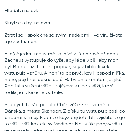
Hledal a nalezl.
Skryl se a byl nalezen.
Ztratil se – společně se svými nadějemi – ve víru života –
a je zachráněn.
A ještě jeden motiv mě zaznívá v Zacheově příběhu.
Zacheus vystupuje do výše, aby lépe viděl, aby mohl
být Bohu blíž. To není poprvé, kdy v bibli člověk
vystupuje vzhůru. A není to poprvé, kdy Hospodin říká,
nene, pojď zas pěkně dolů. Babylon a zmatení jazyků.
Penúal a stržení věže. Izajášova vinice s věží, která
rodila jen zkažené bobule.
A já bych tu rád přidal příběh věže ze severního
Dánska, z města Skangen. Z písku tu vystupuje cosi, co
připomíná maják. Jenže když přijdete blíž, zjistíte, že je
to věž – věž kostela sv. Vavřince. Neustálé poryvy větru
jej zanášely pískem od moře, a tak farníci měli stále