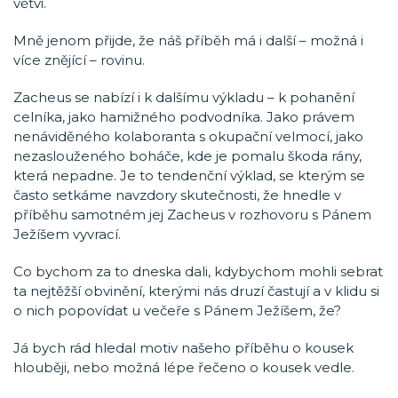
větvi.
Mně jenom přijde, že náš příběh má i další – možná i
více znějící – rovinu.
Zacheus se nabízí i k dalšímu výkladu – k pohanění
celníka, jako hamižného podvodníka. Jako právem
nenáviděného kolaboranta s okupační velmocí, jako
nezaslouženého boháče, kde je pomalu škoda rány,
která nepadne. Je to tendenční výklad, se kterým se
často setkáme navzdory skutečnosti, že hnedle v
příběhu samotném jej Zacheus v rozhovoru s Pánem
Ježíšem vyvrací.
Co bychom za to dneska dali, kdybychom mohli sebrat
ta nejtěžší obvinění, kterými nás druzí častují a v klidu si
o nich popovídat u večeře s Pánem Ježíšem, že?
Já bych rád hledal motiv našeho příběhu o kousek
hlouběji, nebo možná lépe řečeno o kousek vedle.