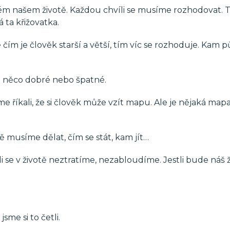
 celém našem životě. Každou chvíli se musíme rozhodovat. 
 ta křižovatka.
 čím je člověk starší a větší, tím víc se rozhoduje. Kam p
je něco dobré nebo špatné.
me říkali, že si člověk může vzít mapu. Ale je nějaká map
sně musíme dělat, čím se stát, kam jít…
li se v životě neztratíme, nezabloudíme. Jestli bude náš ž
sme si to četli.