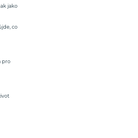
Tak jako
ůjde, co
a pro
ivot