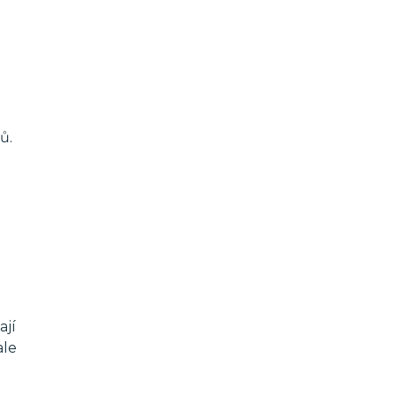
ů.
ají
ale