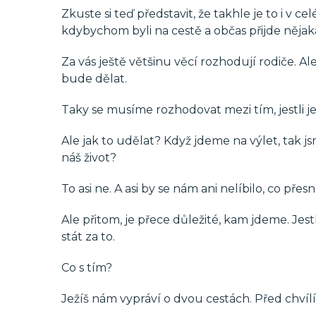
Zkuste si teď představit, že takhle je to i v
kdybychom byli na cestě a občas přijde nějaká
Za vás ještě většinu věcí rozhodují rodiče. Ale
bude dělat.
Taky se musíme rozhodovat mezi tím, jestli 
Ale jak to udělat? Když jdeme na výlet, tak js
náš život?
To asi ne. A asi by se nám ani nelíbilo, co pře
Ale přitom, je přece důležité, kam jdeme. Jest
stát za to.
Co s tím?
Ježíš nám vypráví o dvou cestách. Před chvílí j