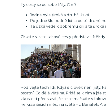
Ty cesty se od sebe lišily. Čím?
Jedna byla široká a druhá úzká.
Po jedné šlo hodně lidí a po té druhé ne
Ta úzká vede k dobrému cíli a ta široká 
Zkuste si zase takové cesty představit. Někdy s
Podívejte těch lidí. Když si člověk není jistý,
ostatní. Co dělá většina. Přidá se k nim a jde
zkuste si představit, že se se mačkáte v ta
nejkrásnějších měst na světě – z Benátek. Ale 