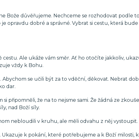
 Pane Bože důvěřujeme. Nechceme se rozhodovat podle to
co je opravdu dobré a správné. Vybrat si cestu, která bud
estu. Ale ukáže vám směr. Ať ho otočíte jakkoliv, ukaz
azuje vždy k Bohu.
Abychom se učili být za to vděční, děkovat. Nebrat dob
ko dar.
 si připomněli, že na to nejsme sami. Že žádná ze zkouše
y, nad Boží síly.
m nebloudili v kruhu, ale měli odvahu z něj vystoupit.
Ukazuje k pokání, které potřebujeme a k Boží milosti, k