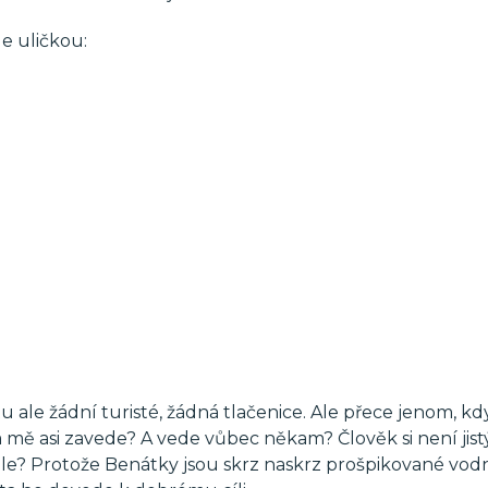
e uličkou:
u ale žádní turisté, žádná tlačenice. Ale přece jenom, kd
 mě asi zavede? A vede vůbec někam? Člověk si není jistý,
le? Protože Benátky jsou skrz naskrz prošpikované vod