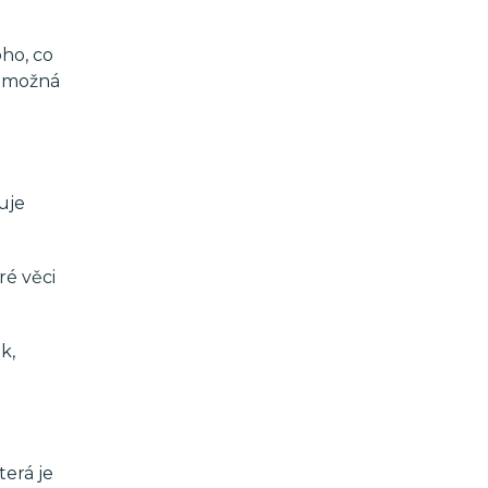
ho, co
e možná
uje
ré věci
k,
terá je