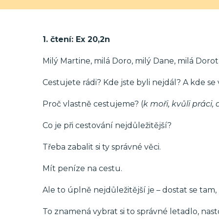
1. čtení: Ex 20,2n
Milý Martine, milá Doro, milý Dane, milá Dorot
Cestujete rádi? Kde jste byli nejdál? A kde se 
Proč vlastně cestujeme? (
k moři, kvůli práci,
Co je při cestování nejdůležitější?
Třeba zabalit si ty správné věci.
Mít peníze na cestu.
Ale to úplně nejdůležitější je – dostat se tam
To znamená vybrat si to správné letadlo, nas