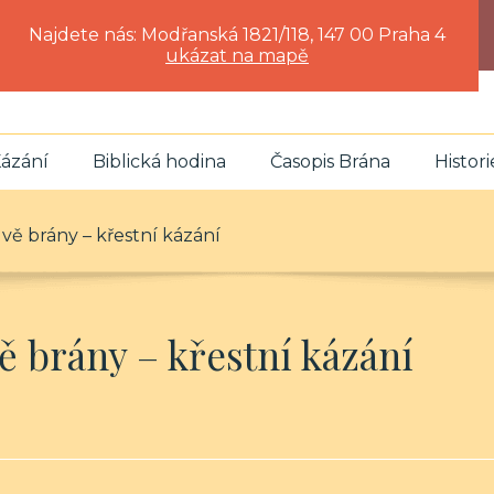
Najdete nás: Modřanská 1821/118, 147 00 Praha 4
ukázat na mapě
ázání
Biblická hodina
Časopis Brána
Histori
dvě brány – křestní kázání
vě brány – křestní kázání