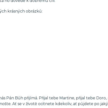
sta ho dovede k dobrému cíli.
vých krásných obrázků:
ás Pán Bůh přijímá. Přijal tebe Martine, přijal tebe Doro, p
rnošte. Ať se v životě ocitnete kdekoliv, ať půjdete po jak