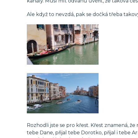
kanály. Musí mít odvahu uvěřit, že taková ce
Ale když to nevzdá, pak se dočká třeba tako
Rozhodli jste se pro křest. Křest znamená, že n
tebe Dane, přijal tebe Dorotko, přijal i tebe A