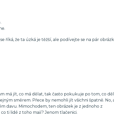
.
ne.
e říká, že ta úzká je těžší, ale podívejte se na pár obrázk
 kam má jít, co má dělat, tak často pokukuje po tom, co děl
 stejným směrem. Přece by nemohli jít všichni špatně. No, 
kovém davu. Mimochodem, ten obrázek je z jednoho z
co ti lidé z toho mají? Jenom tlačenici.