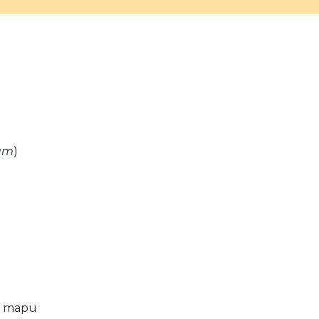
ium
)
si mapu