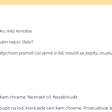
ko, milý Arnošte.
vám nejvíc líbilo?
 abychom poznali cizí země a lidi, naučili se jazyky, stud
, kam chceme. Neztratit cíl. Nezabloudit.
toupit na loď, která jede tam kam chceme. Prostudovat 