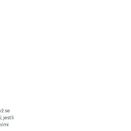
yž se
 jestli
ními