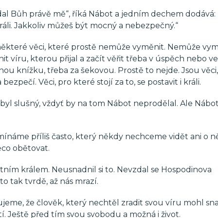
dal Bůh právě mě“, říká Nábot a jedním dechem dodává: „
ráli. Jakkoliv můžeš být mocný a nebezpečný.“
tě některé věci, které prostě nemůže vyměnit. Nemůže vy
víru, kterou přijal a začít věřit třeba v úspěch nebo ve
inou knížku, třeba za šekovou. Prostě to nejde. Jsou věci
ezpečí. Věci, pro které stojí za to, se postavit i králi.
 byl slušný, vždyť by na tom Nábot neprodělal. Ale Nábot 
omínáme příliš často, který někdy nechceme vidět ani o 
ěco obětovat.
astním králem. Neusnadnil si to. Nevzdal se Hospodinova
o tak tvrdě, až nás mrazí.
eme, že člověk, který nechtěl zradit svou víru mohl s
. Ještě před tím svou svobodu a možná i život.