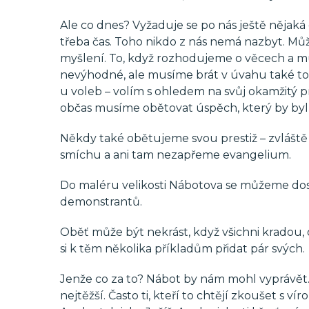
Ale co dnes? Vyžaduje se po nás ještě nějak
třeba čas. Toho nikdo z nás nemá nazbyt. Můž
myšlení. To, když rozhodujeme o věcech a mu
nevýhodné, ale musíme brát v úvahu také to, j
u voleb – volím s ohledem na svůj okamžitý 
občas musíme obětovat úspěch, který by byl 
Někdy také obětujeme svou prestiž – zvláště 
smíchu a ani tam nezapřeme evangelium.
Do maléru velikosti Nábotova se můžeme dost
demonstrantů.
Oběť může být nekrást, když všichni kradou, 
si k těm několika příkladům přidat pár svých.
Jenže co za to? Nábot by nám mohl vyprávět. 
nejtěžší. Často ti, kteří to chtějí zkoušet s v