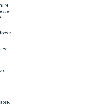
říběh
je své
m
nosti:
tane
 si
apse,