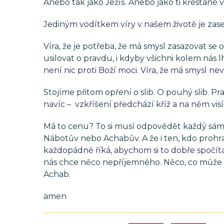
Anebo tak jako Ježíš. Anebo jako ti křesťané v
Jediným vodítkem víry v našem životě je zase 
Víra, že je potřeba, že má smysl zasazovat se
usilovat o pravdu, i kdyby všichni kolem nás l
není nic proti Boží moci. Víra, že má smysl ne
Stojíme přitom opření o slib. O pouhý slib. Pra
navíc – vzkříšení předchází kříž a na něm visí
Má to cenu? To si musí odpovědět každý sám.
Nábotův nebo Achabův. A že i ten, kdo prohraje
každopádně říká, abychom si to dobře spočíta
nás chce něco nepříjemného. Něco, co může b
Achab.
amen