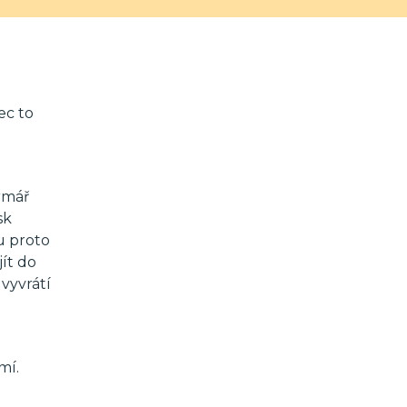
ec to
rmář
sk
u proto
jít do
vyvrátí
mí.