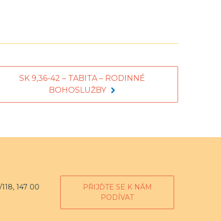
SK 9,36-42 – TABITA – RODINNÉ
BOHOSLUŽBY
118, 147 00
PŘIJĎTE SE K NÁM
PODÍVAT