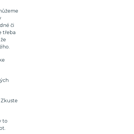
t můžeme
v
dné či
e třeba
 že
ého.
ke
ných
. Zkuste
y to
ot.