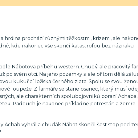
a hrdina prochází různými těžkostmi, krizemi, ale nakon
dné, kde nakonec vše skončí katastrofou bez náznaku
 podle Nábotova příběhu western. Chudý, ale pracovitý fa
už po svém otci. Na jeho pozemky si ale přitom dělá zálu
vou kukuřicí ložiska černého zlata. Spolu se svou ženo
akové loupeže. Z farmáře se stane psanec, který musí ode
rsných, ale charakterních spolubojovníků porazí Achaba, 
ajetek. Padouch je nakonec příkladně potrestán a zemře
.
y Achab vyhrál a chudák Nábot skončil šest stop pod ze
?