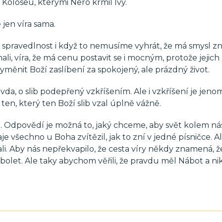
 Koloseu, kterými Nero krmil lvy.
jen víra sama.
 o spravedlnost i když to nemusíme vyhrát, že má smysl z
hali, víra, že má cenu postavit se i mocným, protože jejic
vyměnit Boží zaslíbení za spokojený, ale prázdný život.
vda, o slib podepřený vzkříšením. Ale i vzkříšení je jenom 
 ten, který ten Boží slib vzal úplně vážně.
 Odpovědí je možná to, jaký chceme, aby svět kolem nás
 všechno u Boha zvítězil, jak to zní v jedné písničce. Al
li. Aby nás nepřekvapilo, že cesta víry někdy znamená, ž
olet. Ale taky abychom věřili, že pravdu měl Nábot a ni