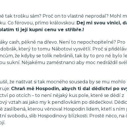
stně tak trošku sám? Proč on to vlastně neprodal? Mohl mí
ku. Co férovou, přímo královskou:
Dej mi svou vinici, d
platím ti její kupní cenu ve stříbře.!
brňáky cash, pěkně na dřevo. Není to nepochopitelné? Pro
obrák, který to tomu Nábotovi vysvětlí. Proč si přiděláv
incům, že kdyby se tolik nebránili, tak by to pro ně bylo le
ou sukní. Nějakému zaměstnanci aby moc nedráždil své
tušil, že naštvat si tak mocného souseda by se mu mohlo 
ruje:
Chraň mě Hospodin, abych ti dal dědictví po s
tví po otcích – to není nějaký kus pole, které se dědí z
vý vztah asi jako my k pendlovkám po dědečkovi. Dědic
mě zaslíbená, kterou věnoval Hospodin lidem, kteří s ním p
stní svobodu, slib Hospodinovy blízkosti. Prostě něco, na
jí.