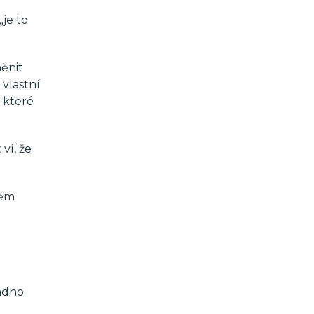
je to
měnit
 vlastní
, které
ví, že
něm
nadno