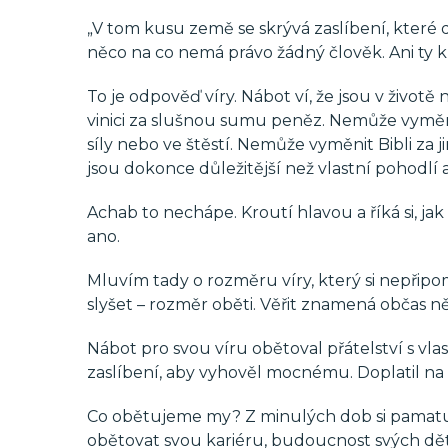
„V tom kusu země se skrývá zaslíbení, které 
něco na co nemá právo žádný člověk. Ani ty k
To je odpověď víry. Nábot ví, že jsou v živo
vinici za slušnou sumu peněz. Nemůže vyměnit 
síly nebo ve štěstí. Nemůže vyměnit Bibli za j
jsou dokonce důležitější než vlastní pohodlí a b
Achab to nechápe. Kroutí hlavou a říká si, jak
ano.
Mluvím tady o rozměru víry, který si nepřip
slyšet – rozměr oběti. Věřit znamená občas n
Nábot pro svou víru obětoval přátelství s vl
zaslíbení, aby vyhověl mocnému. Doplatil na t
Co obětujeme my? Z minulých dob si pamatuj
obětovat svou kariéru, budoucnost svých dětí