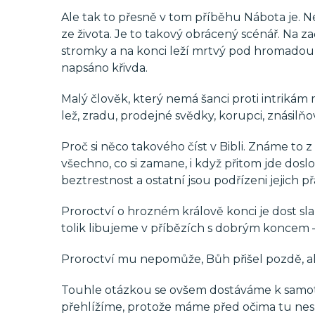
Ale tak to přesně v tom příběhu Nábota je. 
ze života. Je to takový obrácený scénář. Na za
stromky a na konci leží mrtvý pod hromado
napsáno křivda.
Malý člověk, který nemá šanci proti intriká
lež, zradu, prodejné svědky, korupci, znásilňo
Proč si něco takového číst v Bibli. Známe t
všechno, co si zamane, i když přitom jde dos
beztrestnost a ostatní jsou podřízeni jejich 
Proroctví o hrozném králově konci je dost sla
tolik libujeme v příbězích s dobrým koncem –
Proroctví mu nepomůže, Bůh přišel pozdě, 
Touhle otázkou se ovšem dostáváme k samot
přehlížíme, protože máme před očima tu nes