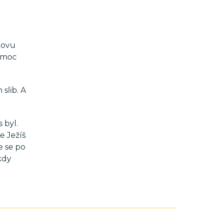
novu
h moc
slib. A
 byl.
e Ježíš
e se po
kdy