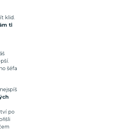
t klid.
ám ti
áš
pší.
ho šéfa
nejspíš
vých
tví po
řišli
 čem