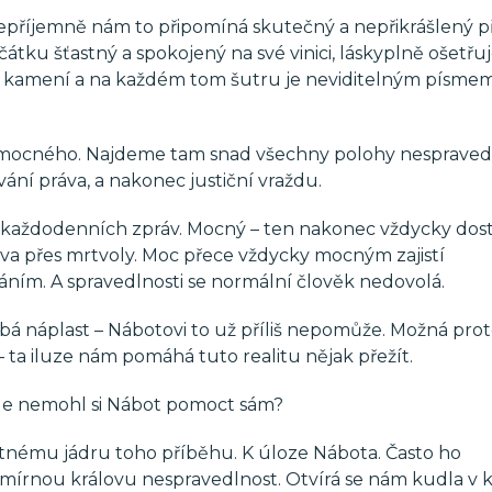
Nepříjemně nám to připomíná skutečný a nepřikrášlený p
čátku šťastný a spokojený na své vinici, láskyplně ošetřu
u kamení a na každém tom šutru je neviditelným písme
m mocného. Najdeme tam snad všechny polohy nespravedl
vání práva, a nakonec justiční vraždu.
o z každodenních zpráv. Mocný – ten nakonec vždycky dos
lova přes mrtvoly. Moc přece vždycky mocným zajistí
přáním. A spravedlnosti se normální člověk nedovolá.
bá náplast – Nábotovi to už příliš nepomůže. Možná proto
 ta iluze nám pomáhá tuto realitu nějak přežít.
ale nemohl si Nábot pomoct sám?
nému jádru toho příběhu. K úloze Nábota. Často ho
mírnou královu nespravedlnost. Otvírá se nám kudla v k