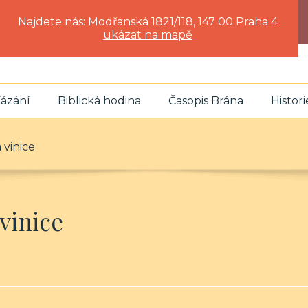
Najdete nás: Modřanská 1821/118, 147 00 Praha 4
ukázat na mapě
ázání
Biblická hodina
Časopis Brána
Histori
 vinice
 vinice