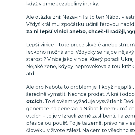
když vidíme Jezabeliny intriky.
Ale otázka zní: Nezavinil si to ten Nábot vla
Vždyť král mu zpočátku učinil férovou nabíd
za ni lepší vinici anebo, chceš-li raději, vy
Lepší vinice – to je přece skvělé anebo stří
leckoho možná ano. Vždycky se najde nějaký d
starosti? Vinice jako vinice. Který poradí Ukraj
Nějaké ženě, kdyby neprovokovala tou krátk
atd.
Ale pro Nábota to problém je. I když nejspíš 
šeredně vymstít. Nechce prodat. A králi odpo
otcích.
To si ovšem vyžaduje vysvětlení: Dědic
generace na generaci a Nábot k němu má cito
otcích – to je v Izraeli země zaslíbená. Ta ze
přes celou poušť. To je ta země, právo na vla
člověku v životě záleží. Na čem to všechno sto