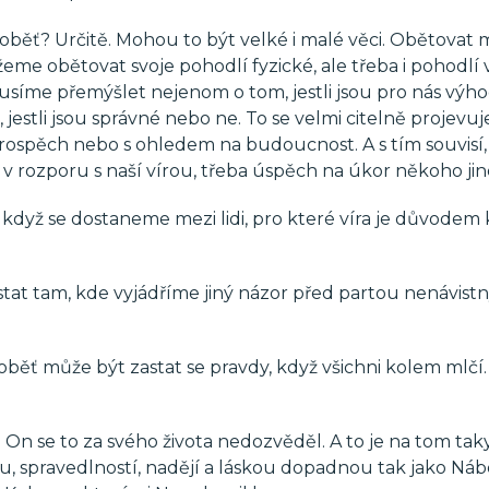
á oběť? Určitě. Mohou to být velké i malé věci. Obětova
eme obětovat svoje pohodlí fyzické, ale třeba i pohodlí 
síme přemýšlet nejenom o tom, jestli jsou pro nás výho
estli jsou správné nebo ne. To se velmi citelně projevuj
prospěch nebo s ohledem na budoucnost. A s tím souvisí,
v rozporu s naší vírou, třeba úspěch na úkor někoho jin
když se dostaneme mezi lidi, pro které víra je důvodem 
at tam, kde vyjádříme jiný názor před partou nenávist
oběť může být zastat se pravdy, když všichni kolem mlčí
On se to za svého života nedozvěděl. A to je na tom tak
írou, spravedlností, nadějí a láskou dopadnou tak jako Náb