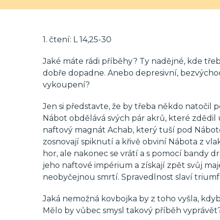
1. čtení: L 14,25-30
Jaké máte rádi příběhy? Ty nadějné, kde třeb
dobře dopadne. Anebo depresivní, bezvýcho
vykoupení?
Jen si představte, že by třeba někdo natočil
Nábot obdělává svých pár akrů, které zdědil 
naftový magnát Achab, který tuší pod Náboto
zosnovají spiknutí a křivě obviní Nábota z vl
hor, ale nakonec se vrátí a s pomocí bandy d
jeho naftové impérium a získají zpět svůj m
neobyčejnou smrtí. Spravedlnost slaví triumf
Jaká nemožná kovbojka by z toho vyšla, kdyb
Mělo by vůbec smysl takový příběh vyprávět