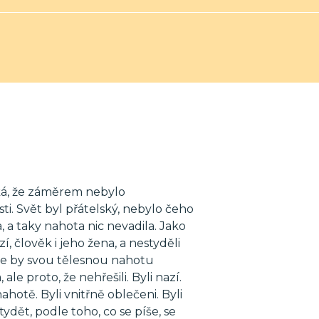
íká, že záměrem nebylo
ti. Svět byl přátelský, nebylo čeho
, a taky nahota nic nevadila. Jako
, člověk i jeho žena, a nestyděli
, že by svou tělesnou nahotu
 ale proto, že nehřešili. Byli nazí.
ahotě. Byli vnitřně oblečeni. Byli
ydět, podle toho, co se píše, se