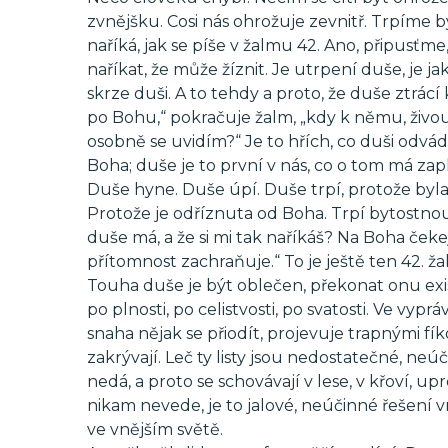
zvnějšku. Cosi nás ohrožuje zevnitř. Trpíme
naříká, jak se píše v žalmu 42. Ano, připusťme
naříkat, že může žíznit. Je utrpení duše, je jak
skrze duši. A to tehdy a proto, že duše ztrác
po Bohu,“ pokračuje žalm, „kdy k němu, živ
osobně se uvidím?“ Je to hřích, co duši odvádí
Boha; duše je to první v nás, co o tom má za
Duše hyne. Duše úpí. Duše trpí, protože byla
Protože je odříznuta od Boha. Trpí bytostno
duše má, a že si mi tak naříkáš? Na Boha čekej
přítomnost zachraňuje.“ To je ještě ten 42. ža
Touha duše je být oblečen, překonat onu exi
po plnosti, po celistvosti, po svatosti. Ve vypr
snaha nějak se přiodít, projevuje trapnými fík
zakrývají. Leč ty listy jsou nedostatečné, neú
nedá, a proto se schovávají v lese, v křoví, up
nikam nevede, je to jalové, neúčinné řešení
ve vnějším světě.