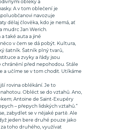
todivnými obleky a
masky. A v tom oblečení je
 spoluobčanovi navozuje
aty dělaj člověka, kdo je nemá, ať
 a mudrc Jan Werich.
a také auta a jiné
něco v čem se dá pobýt. Kultura,
 šatník. Šatník plný tvarů,
stituce a zvyky a řády jsou
me chránění před nepohodou. Stále
 a učíme se v tom chodit. Utíkáme
ší rovina oblékání. Je to
 nahotou. Obléct se do vztahů. Ano,
věkem; Antoine de Saint-Exupéry
řepych – přepych lidských vztahů.“
 se, zabydlet se v nějaké partě. Ale
dyž jeden bere druhé pouze jako
e za toho druhého, využívat