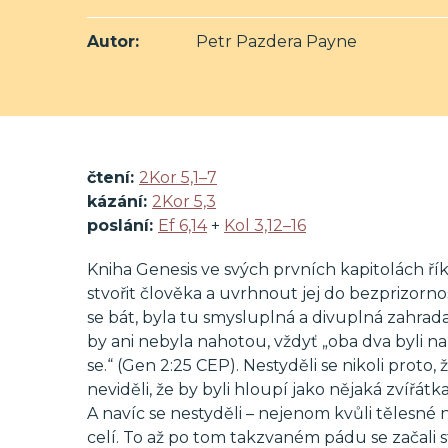
Autor:
Petr Pazdera Payne
čtení:
2Kor 5,1–7
kázání:
2Kor 5,3
poslání:
Ef 6,14
+
Kol 3,12–16
Kniha Genesis ve svých prvních kapitolách ř
stvořit člověka a uvrhnout jej do bezprizornos
se bát, byla tu smysluplná a divuplná zahrada
by ani nebyla nahotou, vždyť „oba dva byli nazí
se.“ (Gen 2:25 CEP). Nestyděli se nikoli proto
neviděli, že by byli hloupí jako nějaká zvířátka,
A navíc se nestyděli – nejenom kvůli tělesné n
celí. To až po tom takzvaném pádu se začali st