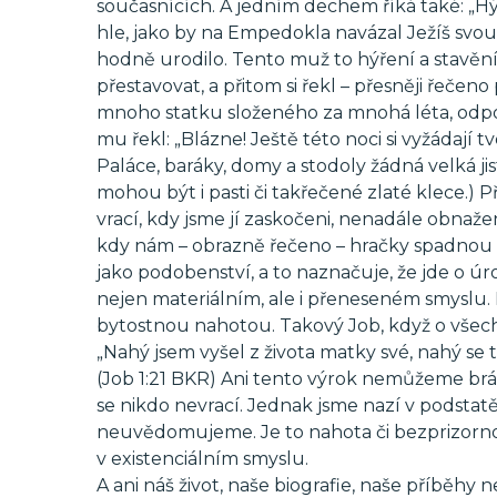
současnících. A jedním dechem říká také: „Hýří
hle, jako by na Empedokla navázal Ježíš svou
hodně urodilo. Tento muž to hýření a stavění
přestavovat, a přitom si řekl – přesněji řečeno
mnoho statku složeného za mnohá léta, odpočívej
mu řekl: „Blázne! Ještě této noci si vyžádají tvo
Paláce, baráky, domy a stodoly žádná velká ji
mohou být i pasti či takřečené zlaté klece.) P
vrací, kdy jsme jí zaskočeni, nenadále obnaženi
kdy nám – obrazně řečeno – hračky spadnou d
jako podobenství, a to naznačuje, že jde o úr
nejen materiálním, ale i přeneseném smyslu. 
bytostnou nahotou. Takový Job, když o všec
„Nahý jsem vyšel z života matky své, nahý se 
(Job 1:21 BKR) Ani tento výrok nemůžeme brá
se nikdo nevrací. Jednak jsme nazí v podstat
neuvědomujeme. Je to nahota či bezprizornost 
v existenciálním smyslu.
A ani náš život, naše biografie, naše příběhy 