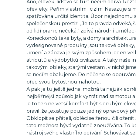
Ano, člověk, lidstvo se furt něčím odívá. Roz
převleky. Peřím vlastním i cizím. Nasazuje si 
spatřována určitá identita. Úbor nejednomu
společenskou prestiž. „Je to pravda odvěká, š
od lidí pranic nečeká,“ zpívá národní umělec
Koneckonců také byty, a domy a architektura 
vydesignované produkty jsou takové obleky, 
umění a zábava je svým způsobem jeden velký
atributů a výdobytků civilizace. A taky naše in
takovými obleky, starými vestami, v nichž js
se něčím obalujeme. Do něčeho se obouváme
před svou bytostnou nahotou.
A pak je tu ještě jedna, možná ta nejzákladněj
nejběžnější způsob jak vyzrát nad samotou a
je to ten největší komfort být s druhým člo
pravil, že „existuje pouze jediný opravdový p
Obklopit se přáteli, obléci se ženou čili oženit
tato možnost bývá vydatně zneužívána. To k
nástroj svého vlastního odívání. Schovávat s