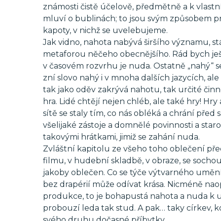
známosti čistě účelově, předmětně a k vlas
mluví o bublinách; to jsou svým způsobem prá
kapoty, v nichž se uvelebujeme.
Jak vidno, nahota nabývá širšího významu, s
metaforou něčeho obecnějšího. Rád bych ještě
v časovém rozvrhu je nuda. Ostatně „nahý“ s
zní slovo nahý i v mnoha dalších jazycích, al
tak jako oděv zakrývá nahotu, tak určité čin
hra. Lidé chtějí nejen chléb, ale také hry! Hr
sítě se staly tím, co nás obléká a chrání pře
všelijaké zástoje a domnělé povinnosti a staro
takovými hrátkami, jimiž se zahání nuda.
Zvláštní kapitolu ze všeho toho oblečení př
filmu, v hudební skladbě, v obraze, se sochou
jakoby oblečen. Co se týče výtvarného umění,
bez drapérií může odívat krása. Nicméně na
produkce, to je bohapustá nahota a nuda k 
probouzí leda tak stud. A pak… taky církev, kos
svého druhu dočasné příbytky.