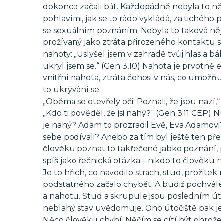
dokonce začali bát. Každopádně nebyla to něj
pohlavími, jak se to rádo vykládá, za tichého 
se sexuálním poznáním. Nebyla to taková nějak
prožívaný jako ztráta přirozeného kontaktu s 
nahoty: „Uslyšel jsem v zahradě tvůj hlas a bá
ukryl jsem se.“ (Gen 3,10) Nahota je prvotně 
vnitřní nahota, ztráta čehosi v nás, co umož
to ukrývání se.
„Oběma se otevřely oči: Poznali, že jsou nazí,
„Kdo ti pověděl, že jsi nahý?“ (Gen 3:11 CEP)
je nahý? Adam to prozradil Evě, Eva Adamovi
sebe podívali? Anebo za tím byl ještě ten př
člověku poznat to takřečené jabko poznání, 
spíš jako řečnická otázka – nikdo to člověku n
Je to hřích, co navodilo strach, stud, prožitek
podstatného začalo chybět. A budiž pochválen
a nahotu. Stud a skrupule jsou posledním úto
neblahý stav uvědomuje. Ono útočiště pak je 
Něco člověku chybí. Něčím se cítí být ohrož