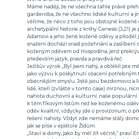
Máme naději, že ne všechna tahle právě pře
garderoba, že ne všechno lidské kulturní a jiné
věříme, že něco z toho jsou obstojné kožené o
archetypální historie z knihy Genesis (3,21) j
Adamovi a jeho ženě kožené oděvy a přioděl j
snažení dochází snad požehnání a zaslíbení
koženým oděvem od Hospodina, jenž překrývá
především jazyk, pravda a pravdivá řeč.
Ježíšův výrok „Byl jsem nahý, a oblékli jste m
jako výzvu k poskytnutí ošacení potřebným 
obecnějším smyslu. Jistě jsou bezdomovci a li
lidé, kteří (zvláště v tomto čase) mrznou, nic
nahota duchovní a kulturní; naše populární k
k těm fíkovým listům než ke koženému oděvu
oděv kvalitní, vždycky jde o provizorium, o 
řešení nahoty. Vždyť zde nemáme stálý domov,
jak se píše v epištole Židům.
„Staví si domy, jako by měl žít věčně,“ praví