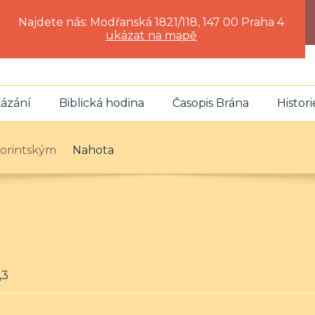
Najdete nás: Modřanská 1821/118, 147 00 Praha 4
ukázat na mapě
ázání
Biblická hodina
Časopis Brána
Histori
 Korintským
Nahota
,3