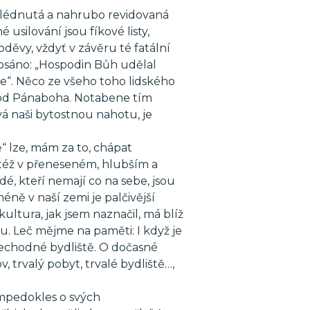
hlédnutá a nahrubo revidovaná
 usilování jsou fíkové listy,
děvy, vždyť v závěru té fatální
e psáno: „Hospodin Bůh udělal
e“. Něco ze všeho toho lidského
 od Pánaboha. Notabene tím
 naši bytostnou nahotu, je
ě“ lze, mám za to, chápat
též v přeneseném, hlubším a
dé, kteří nemají co na sebe, jsou
méně v naší zemi je palčivější
ultura, jak jsem naznačil, má blíž
. Leč mějme na paměti: I když je
přechodné bydliště. O dočasné
 trvalý pobyt, trvalé bydliště…,
 Empedokles o svých