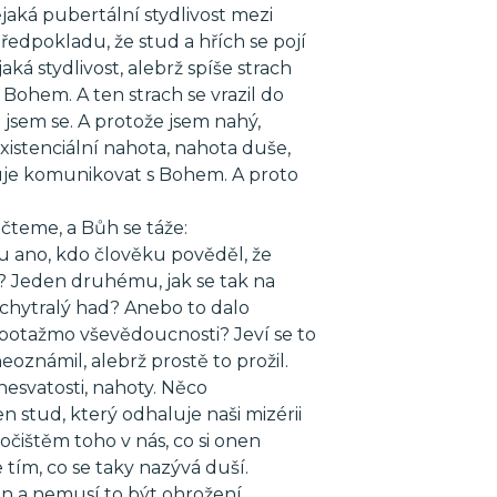
aká pubertální stydlivost mezi
předpokladu, že stud a hřích se pojí
á stydlivost, alebrž spíše strach
Bohem. A ten strach se vrazil do
l jsem se. A protože jsem nahý,
existenciální nahota, nahota duše,
ňuje komunikovat s Bohem. A proto
“ čteme, a Bůh se táže:
 Nu ano, kdo člověku pověděl, že
? Jeden druhému, jak se tak na
echytralý had? Anebo to dalo
potažmo vševědoucnosti? Jeví se to
eoznámil, alebrž prostě to prožil.
 nesvatosti, nahoty. Něco
 stud, který odhaluje naši mizérii
čištěm toho v nás, co si onen
tím, co se taky nazývá duší.
en a nemusí to být ohrožení