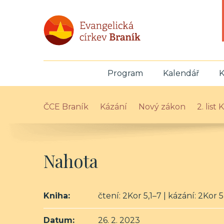
Program
Kalendář
K
ČCE Braník
Kázání
Nový zákon
2. list
Nahota
Kniha:
čtení: 2Kor 5,1–7 | kázání: 2Kor 5
Datum:
26. 2. 2023