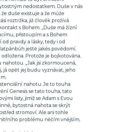
 bytostným nedostatkem. Duše v nás
, že duše existuje a že může
ási roztržka, již člověk prožívá
í kontakt s Bohem. „Duše má žízní
oucímu, přistoupím a s Bohem
 od pravdy a lásky, tedy i od
plaťpánbůh ještě jakés povědomí.
 odložena. Protože je bojkotována.
u nahotou. „Jak jsi zkormoucená,
, já opět jej budu vyznávat, jeho
lm.
stenciální nahotu. Je to touha
ávění Genesis se tato touha, tato
ovými listy, jimiž se Adam s Evou
činné, bytostná nahota se skrýt
rostřed stromoví. Ale ani tohle
 vnitřního problému něčím vnějším,