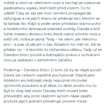
městě a okolí ve válečném voze a nechají se oslavovat
padesátkou vojáků, kteří běží před vozem. Co to
udělá? Časy se zas tak moc nemění, propaganda
zafunguje a na jejich stranu se přidávají tací, kterým se
ta šaráda líbí. Když si vedle sebe představí stárnoucího
a neaktivního dinosaura izraelské politiky Davida a teď
tuhle mladou divokou krev, která nabízí přinést nový a
svěží vítr, volba je jasná. Tedy – ne všem, ale někomu
ano – a pak už jde jen o čas. Abšalóm ho měl víc, lidí se
přidalo víc – a skončilo to občanskou válkou. Tady už se
Davidovi blízcí poučili a Adónijášův pokus o uchvácení
moci je zastaven v samotném začátku.
Podtrhuji – Davidovi blízcí. O tom, že by se nějak poučil
David, lze celkem úspěšně pochybovat. Stejně jako
Abšalóm ani Adónijáš nikdy nepoznal otcovské
výchovné působení a ať dělal, co dělal, prošlo mu to.
Byli to vždy lidé okolo Davida, kteří museli krále
přesvědčit, aby proti vlastním synům nějak zasáhl,
protože jejich jednání přesahuje únosné meze.