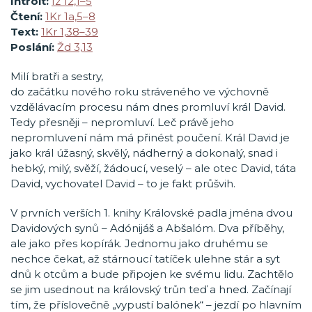
Introit:
Iz 12,1–5
Čtení:
1Kr 1a,5–8
Text:
1Kr 1,38–39
Poslání:
Žd 3,13
Milí bratři a sestry,
do začátku nového roku stráveného ve výchovně
vzdělávacím procesu nám dnes promluví král David.
Tedy přesněji – nepromluví. Leč právě jeho
nepromluvení nám má přinést poučení. Král David je
jako král úžasný, skvělý, nádherný a dokonalý, snad i
hebký, milý, svěží, žádoucí, veselý – ale otec David, táta
David, vychovatel David – to je fakt průšvih.
V prvních verších 1. knihy Královské padla jména dvou
Davidových synů – Adónijáš a Abšalóm. Dva příběhy,
ale jako přes kopírák. Jednomu jako druhému se
nechce čekat, až stárnoucí tatíček ulehne stár a syt
dnů k otcům a bude připojen ke svému lidu. Zachtělo
se jim usednout na královský trůn teď a hned. Začínají
tím, že příslovečně „vypustí balónek“ – jezdí po hlavním