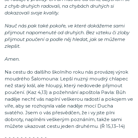
z chyb druhých radovali, na chybách druhých si
dokazovali svoje kvality.
Nauč nás pak také pokoře, ve které dokážeme sami
přijmout napomenuté od druhých. Bez vzteku či zloby
přijmout poučení a podle něj hledat, jak se můžeme
zlepšit.
Amen.
Na cestu do dalšího školního roku nás provázej výrok
moudrého Šalomouna: Lepší nuzný moudrý chlapec
než starý král, ale hloupý, který nedovede přijmout
poučení. (Kaz 4,13) a požehnání apoštola Pavla: Bůh
naděje nechť vás naplní veškerou radostí a pokojem ve
víře, aby se rozhojnila vaše naděje mocí Ducha
svatého. Jsem o vás přesvědčen, že i vy jste plni
dobroty, naplněni veškerým poznáním, takže sami
můžete ukazovat cestu jeden druhému. (Ř 15,13–14)