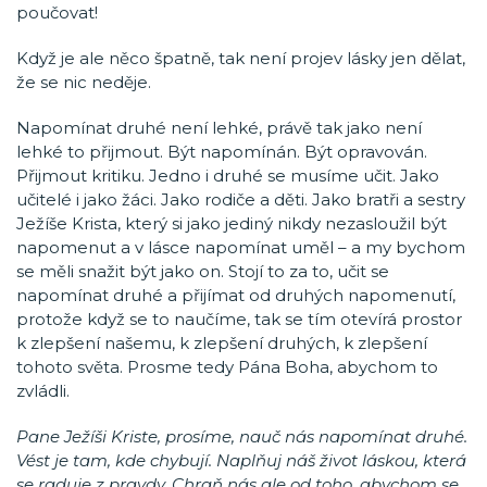
poučovat!
Když je ale něco špatně, tak není projev lásky jen dělat,
že se nic neděje.
Napomínat druhé není lehké, právě tak jako není
lehké to přijmout. Být napomínán. Být opravován.
Přijmout kritiku. Jedno i druhé se musíme učit. Jako
učitelé i jako žáci. Jako rodiče a děti. Jako bratři a sestry
Ježíše Krista, který si jako jediný nikdy nezasloužil být
napomenut a v lásce napomínat uměl – a my bychom
se měli snažit být jako on. Stojí to za to, učit se
napomínat druhé a přijímat od druhých napomenutí,
protože když se to naučíme, tak se tím otevírá prostor
k zlepšení našemu, k zlepšení druhých, k zlepšení
tohoto světa. Prosme tedy Pána Boha, abychom to
zvládli.
Pane Ježíši Kriste, prosíme, nauč nás napomínat druhé.
Vést je tam, kde chybují. Naplňuj náš život láskou, která
se raduje z pravdy. Chraň nás ale od toho, abychom se