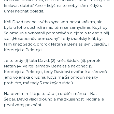
kralovat dobře? Ano – když na to nebyl sám. Když si
uměl nechat poradit.
Král David nechal svého syna korunovat králem, ale
bylo u toho dost lidí a nad těmi se zamyslíme. Když byl
Šalomoun slavnostně pomazáván olejem a tak se z něj
stal „Hospodinův pomazaný“, tedy izraelský král, byli
tam kněz Sádok, prorok Nátan a Benajáš, syn Jójadův, i
Keretejci a Peletejci.
Je tu tedy (1) táta David, (2) kněz Sádok, (3), prorok
Nátan (4) velitel armády Benajáš a nakonec (5)
Keretejci a Peletejci, tedy Davidovi dvořané a zároveň
jeho vojenská družina. Když má Šalomoun nějaký
problém, má tady 5 možných rádců.
Na prvním místě je to táta (a určitě i máma – Bat-
Šeba). David vládl dlouho a má zkušenosti. Rodina je
první zdroj poznání.