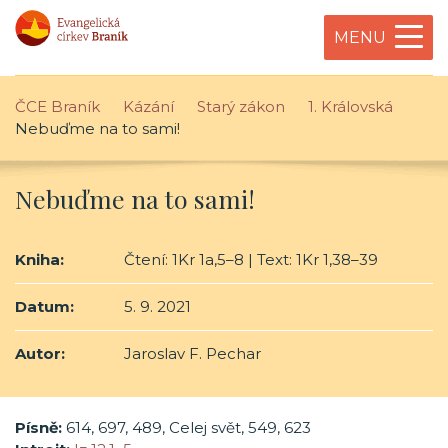
MENU
ČCE Braník
Kázání
Starý zákon
1. Královská
Nebuďme na to sami!
Nebuďme na to sami!
Kniha:
Čtení: 1Kr 1a,5–8 | Text: 1Kr 1,38–39
Datum:
5. 9. 2021
Autor:
Jaroslav F. Pechar
Písně:
614, 697, 489, Celej svět, 549, 623