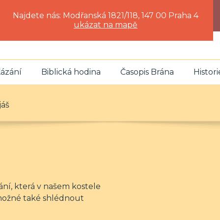
Najdete nás: Modřanská 1821/118, 147 00 Praha 4
ukázat na mapě
ázání
Biblická hodina
Časopis Brána
Histori
jáš
ání, která v našem kostele
možné také shlédnout