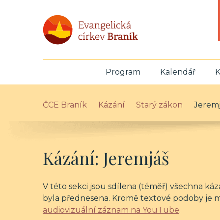
Program
Kalendář
K
ČCE Braník
Kázání
Starý zákon
Jerem
Kázání: Jeremjáš
V této sekci jsou sdílena (téměř) všechna káz
byla přednesena. Kromě textové podoby je 
audiovizuální záznam na YouTube
.