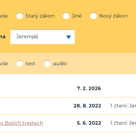
vše
Starý zákon
Jiné
Nový zákon
ha
vše
text
audio
7. 2. 2026
28. 8. 2022
1. čtení: Je
 o Božích trestech
5. 6. 2022
1. čtení: Je