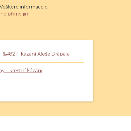
 Veškeré informace o
né přímo jim.
i &#8211; kázání Aleše Drápala
ny – křestní kázání