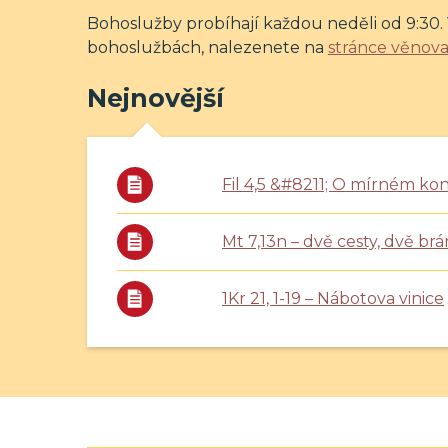
Bohoslužby probíhají každou neděli od 9:30.
bohoslužbách, nalezenete na
stránce věnova
Nejnovější
Fil 4,5 &#8211; O mírném kon
Mt 7,13n – dvě cesty, dvě brá
1Kr 21, 1-19 – Nábotova vinice