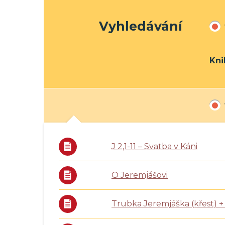
Vyhledávání
Kni
J 2,1-11 – Svatba v Káni
O Jeremjášovi
Trubka Jeremjáška (křest) +