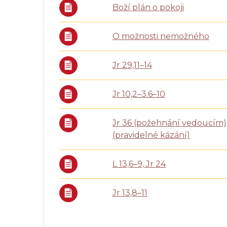
Boží plán o pokoji
O možnosti nemožného
Jr 29,11–14
Jr 10,2–3.6–10
Jr 36 (požehnání vedoucím); 
(pravidelné kázání)
L 13,6–9, Jr 24
Jr 13,8–11