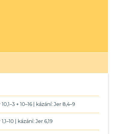
r 10,1–3 + 10–16 | kázání: Jer 8,4–9
r 1,1–10 | kázání: Jer 6,19