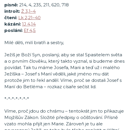
písně:
214, 4, 235, 211, 620, 718
introit:
Ž 3,1–4
čtení:
Lk 2,21–40
kázání:
1J 4,14
poslání:
Ef 4,5
Milé děti, milí bratři a sestry,
Ježíš je Boží Syn, poslaný, aby se stal Spasitelem světa
a o prvním člověku, který takto vyznal, si budeme dnes
povídat. Tak tu máme Josefa, Marii a teď už i malého
Ježíška – Josef s Marií věděli, jaké jméno mu dát
protože jim to řekl anděl. Víme, proč se dostali Josef s
Marií do Betléma – rozkaz císaře sečíst lid.
*-*-*-*-*-*-*
Víme, proč jdou do chrámu – tentokrát jim to přikazuje
Mojžíšův Zákon. Složité předpisy o očišťování. Přísně
vzato mohla přijít jen Marie. Zároveň je tu ale