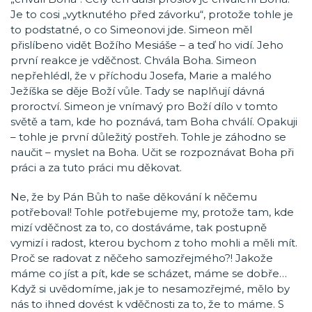
Je to cosi „vytknutého před závorku“, protože tohle je
to podstatné, o co Simeonovi jde. Simeon měl
přislíbeno vidět Božího Mesiáše – a teď ho vidí. Jeho
první reakce je vděčnost. Chvála Boha. Simeon
nepřehlédl, že v příchodu Josefa, Marie a malého
Ježíška se děje Boží vůle. Tady se naplňují dávná
proroctví. Simeon je vnímavý pro Boží dílo v tomto
světě a tam, kde ho poznává, tam Boha chválí. Opakuji
– tohle je první důležitý postřeh. Tohle je záhodno se
naučit – myslet na Boha. Učit se rozpoznávat Boha při
práci a za tuto práci mu děkovat.
Ne, že by Pán Bůh to naše děkování k něčemu
potřeboval! Tohle potřebujeme my, protože tam, kde
mizí vděčnost za to, co dostáváme, tak postupně
vymizí i radost, kterou bychom z toho mohli a měli mít.
Proč se radovat z něčeho samozřejmého?! Jakože
máme co jíst a pít, kde se scházet, máme se dobře…
Když si uvědomíme, jak je to nesamozřejmé, mělo by
nás to ihned dovést k vděčnosti za to, že to máme. S