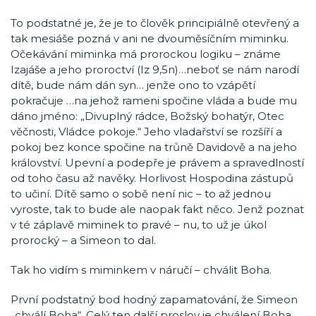
To podstatné je, že je to člověk principiálně otevřený a
tak mesiáše pozná v ani ne dvouměsíčním miminku.
Očekávání miminka má prorockou logiku – známe
Izajáše a jeho proroctví (Iz 9,5n)…neboť se nám narodí
dítě, bude nám dán syn… jenže ono to vzápětí
pokračuje …na jehož rameni spočine vláda a bude mu
dáno jméno: „Divuplný rádce, Božský bohatýr, Otec
věčnosti, Vládce pokoje.“ Jeho vladařství se rozšíří a
pokoj bez konce spočine na trůně Davidově a na jeho
království. Upevní a podepře je právem a spravedlností
od toho času až navěky. Horlivost Hospodina zástupů
to učiní. Dítě samo o sobě není nic – to až jednou
vyroste, tak to bude ale naopak fakt něco. Jenž poznat
v té záplavě miminek to pravé – nu, to už je úkol
prorocký – a Simeon to dal.
Tak ho vidím s miminkem v náručí – chválit Boha.
První podstatný bod hodný zapamatování, že Simeon
„chválí Boha“. Celý ten další proslov je chválení Boha.