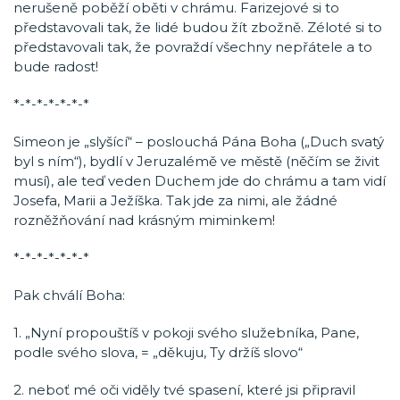
nerušeně poběží oběti v chrámu. Farizejové si to
představovali tak, že lidé budou žít zbožně. Zéloté si to
představovali tak, že povraždí všechny nepřátele a to
bude radost!
*-*-*-*-*-*-*
Simeon je „slyšící“ – poslouchá Pána Boha („Duch svatý
byl s ním“), bydlí v Jeruzalémě ve městě (něčím se živit
musí), ale teď veden Duchem jde do chrámu a tam vidí
Josefa, Marii a Ježíška. Tak jde za nimi, ale žádné
rozněžňování nad krásným miminkem!
*-*-*-*-*-*-*
Pak chválí Boha:
1. „Nyní propouštíš v pokoji svého služebníka, Pane,
podle svého slova, = „děkuju, Ty držíš slovo“
2. neboť mé oči viděly tvé spasení, které jsi připravil