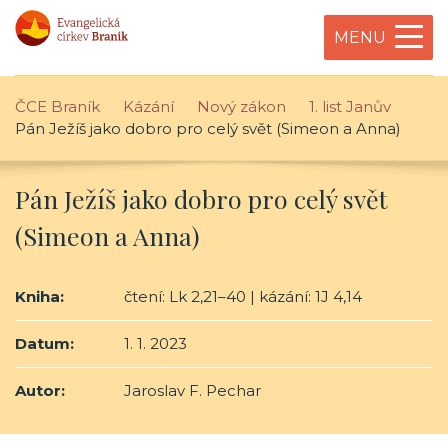
MENU
ČCE Braník
Kázání
Nový zákon
1. list Janův
Pán Ježíš jako dobro pro celý svět (Simeon a Anna)
Pán Ježíš jako dobro pro celý svět
(Simeon a Anna)
Kniha:
čtení: Lk 2,21–40 | kázání: 1J 4,14
Datum:
1. 1. 2023
Autor:
Jaroslav F. Pechar