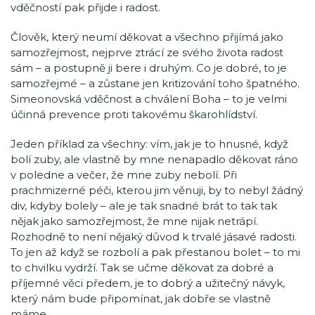
vděčností pak přijde i radost.
Člověk, který neumí děkovat a všechno přijímá jako
samozřejmost, nejprve ztrácí ze svého života radost
sám – a postupně ji bere i druhým. Co je dobré, to je
samozřejmé – a zůstane jen kritizování toho špatného.
Simeonovská vděčnost a chválení Boha – to je velmi
účinná prevence proti takovému škarohlídství.
Jeden příklad za všechny: vím, jak je to hnusné, když
bolí zuby, ale vlastně by mne nenapadlo děkovat ráno
v poledne a večer, že mne zuby nebolí. Při
prachmizerné péči, kterou jim věnuji, by to nebyl žádný
div, kdyby bolely – ale je tak snadné brát to tak tak
nějak jako samozřejmost, že mne nijak netrápí.
Rozhodně to není nějaký důvod k trvalé jásavé radosti.
To jen až když se rozbolí a pak přestanou bolet – to mi
to chvilku vydrží. Tak se učme děkovat za dobré a
příjemné věci předem, je to dobrý a užitečný návyk,
který nám bude připomínat, jak dobře se vlastně
máme.