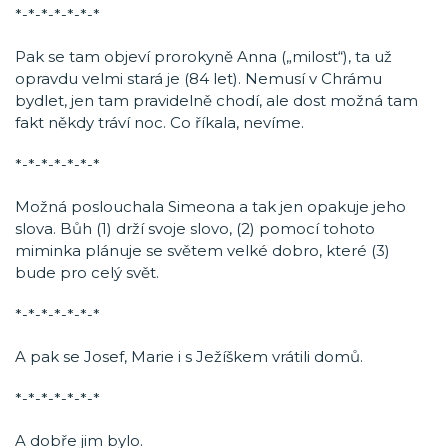
*-*-*-*-*-*-*
Pak se tam objeví prorokyně Anna („milost“), ta už
opravdu velmi stará je (84 let). Nemusí v Chrámu
bydlet, jen tam pravidelně chodí, ale dost možná tam
fakt někdy tráví noc. Co říkala, nevíme.
*-*-*-*-*-*-*
Možná poslouchala Simeona a tak jen opakuje jeho
slova. Bůh (1) drží svoje slovo, (2) pomocí tohoto
miminka plánuje se světem velké dobro, které (3)
bude pro celý svět.
*-*-*-*-*-*-*
A pak se Josef, Marie i s Ježíškem vrátili domů.
*-*-*-*-*-*-*
A dobře jim bylo.