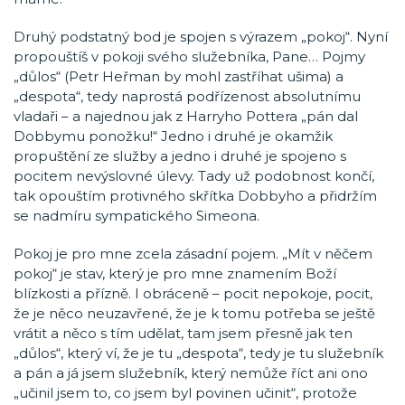
Druhý podstatný bod je spojen s výrazem „pokoj“. Nyní
propouštíš v pokoji svého služebníka, Pane… Pojmy
„důlos“ (Petr Heřman by mohl zastříhat ušima) a
„despota“, tedy naprostá podřízenost absolutnímu
vladaři – a najednou jak z Harryho Pottera „pán dal
Dobbymu ponožku!“ Jedno i druhé je okamžik
propuštění ze služby a jedno i druhé je spojeno s
pocitem nevýslovné úlevy. Tady už podobnost končí,
tak opouštím protivného skřítka Dobbyho a přidržím
se nadmíru sympatického Simeona.
Pokoj je pro mne zcela zásadní pojem. „Mít v něčem
pokoj“ je stav, který je pro mne znamením Boží
blízkosti a přízně. I obráceně – pocit nepokoje, pocit,
že je něco neuzavřené, že je k tomu potřeba se ještě
vrátit a něco s tím udělat, tam jsem přesně jak ten
„důlos“, který ví, že je tu „despota“, tedy je tu služebník
a pán a já jsem služebník, který nemůže říct ani ono
„učinil jsem to, co jsem byl povinen učinit“, protože