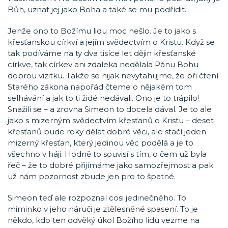
Bůh, uznat jej jako Boha a také se mu podřídit.
Jenže ono to Božímu lidu moc nešlo. Je to jako s
křesťanskou církví a jejím svědectvím o Kristu. Když se
tak podíváme na ty dva tisíce let dějin křesťanské
církve, tak církev ani zdaleka nedělala Pánu Bohu
dobrou vizitku. Takže se nijak nevytahujme, že při čtení
Starého zákona napořád čteme o nějakém tom
selhávání a jak to ti židé nedávali. Ono je to trápilo!
Snažili se – a zrovna Simeon to docela dával. Je to ale
jako s mizerným svědectvím křesťanů o Kristu – deset
křesťanů bude roky dělat dobré věci, ale stačí jeden
mizerný křesťan, který jedinou věc podělá a je to
všechno v háji. Hodně to souvisí s tím, o čem už byla
řeč – že to dobré přijímáme jako samozřejmost a pak
už nám pozornost zbude jen pro to špatné.
Simeon teď ale rozpoznal cosi jedinečného. To
miminko v jeho náruči je ztělesněné spasení. To je
někdo, kdo ten odvěký úkol Božího lidu vezme na