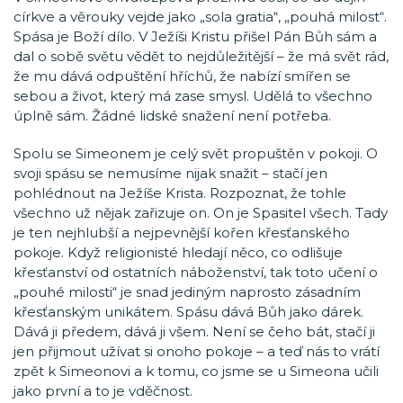
církve a věrouky vejde jako „sola gratia“, „pouhá milost“.
Spása je Boží dílo. V Ježíši Kristu přišel Pán Bůh sám a
dal o sobě světu vědět to nejdůležitější – že má svět rád,
že mu dává odpuštění hříchů, že nabízí smířen se
sebou a život, který má zase smysl. Udělá to všechno
úplně sám. Žádné lidské snažení není potřeba.
Spolu se Simeonem je celý svět propuštěn v pokoji. O
svoji spásu se nemusíme nijak snažit – stačí jen
pohlédnout na Ježíše Krista. Rozpoznat, že tohle
všechno už nějak zařizuje on. On je Spasitel všech. Tady
je ten nejhlubší a nejpevnější kořen křesťanského
pokoje. Když religionisté hledají něco, co odlišuje
křesťanství od ostatních náboženství, tak toto učení o
„pouhé milosti“ je snad jediným naprosto zásadním
křesťanským unikátem. Spásu dává Bůh jako dárek.
Dává ji předem, dává ji všem. Není se čeho bát, stačí ji
jen přijmout užívat si onoho pokoje – a teď nás to vrátí
zpět k Simeonovi a k tomu, co jsme se u Simeona učili
jako první a to je vděčnost.