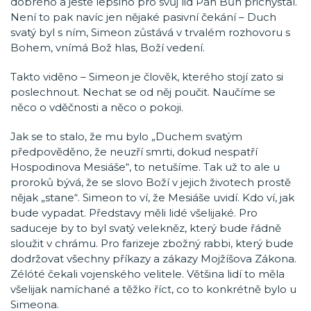
dobrého a ještě lepšího pro svůj lid Pán Bůh přichystal.
Není to pak navíc jen nějaké pasivní čekání – Duch
svatý byl s ním, Simeon zůstává v trvalém rozhovoru s
Bohem, vnímá Bož hlas, Boží vedení.
Takto viděno – Simeon je člověk, kterého stojí zato si
poslechnout. Nechat se od něj poučit. Naučíme se
něco o vděčnosti a něco o pokoji.
Jak se to stalo, že mu bylo „Duchem svatým
předpověděno, že neuzří smrti, dokud nespatří
Hospodinova Mesiáše“, to netušíme. Tak už to ale u
proroků bývá, že se slovo Boží v jejich životech prostě
nějak „stane“. Simeon to ví, že Mesiáše uvidí. Kdo ví, jak
bude vypadat. Představy měli lidé všelijaké. Pro
saduceje by to byl svatý velekněz, který bude řádně
sloužit v chrámu. Pro farizeje zbožný rabbi, který bude
dodržovat všechny příkazy a zákazy Mojžíšova Zákona.
Zélóté čekali vojenského velitele. Většina lidí to měla
všelijak namíchané a těžko říct, co to konkrétně bylo u
Simeona.