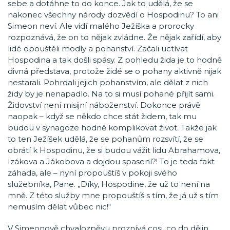
sebe a dotáhne to do konce. Jak to udělá, že se
nakonec všechny národy dozvědí o Hospodinu? To ani
Simeon neví. Ale vidí malého Ježíška a prorocky
rozpoznává, že on to nějak zvládne. Že nějak zařídí, aby
lidé opouštěli modly a pohanství. Začali uctívat
Hospodina a tak došli spásy. Z pohledu žida je to hodně
divná představa, protože židé se o pohany aktivně nijak
nestarali. Pohrdali jejich pohanstvím, ale dělat z nich
židy by je nenapadlo. Na to si musí pohané přijít sami.
Židovství není misijní náboženství. Dokonce právě
naopak – když se někdo chce stát židem, tak mu
budou v synagoze hodně komplikovat život. Takže jak
to ten Ježíšek udělá, že se pohanům rozsvítí, že se
obrátí k Hospodinu, že si budou vážit lidu Abrahamova,
Izákova a Jákobova a dojdou spasení?! To je teda fakt
záhada, ale – nyní propouštíš v pokoji svého
služebníka, Pane. „Díky, Hospodine, že už to není na
mně. Z této služby mne propouštíš s tím, že já už s tím
nemusím dělat vůbec nic!“
V Simeonově chvalozpěvu proznívá cosi, co do dějin