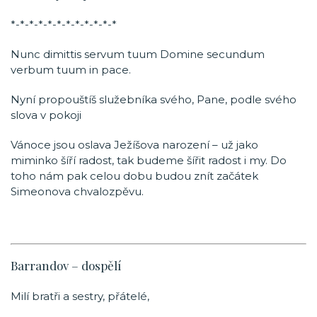
*-*-*-*-*-*-*-*-*-*-*-*
Nunc dimittis servum tuum Domine secundum
verbum tuum in pace.
Nyní propouštíš služebníka svého, Pane, podle svého
slova v pokoji
Vánoce jsou oslava Ježíšova narození – už jako
miminko šíří radost, tak budeme šířit radost i my. Do
toho nám pak celou dobu budou znít začátek
Simeonova chvalozpěvu.
Barrandov – dospělí
Milí bratři a sestry, přátelé,