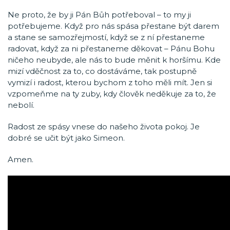
Ne proto, že by ji Pán Bůh potřeboval – to my ji
potřebujeme. Když pro nás spása přestane být darem
a stane se samozřejmostí, když se z ní přestaneme
radovat, když za ni přestaneme děkovat – Pánu Bohu
ničeho neubyde, ale nás to bude měnit k horšímu. Kde
mizí vděčnost za to, co dostáváme, tak postupně
vymizí i radost, kterou bychom z toho měli mít. Jen si
vzpomeňme na ty zuby, kdy člověk neděkuje za to, že
nebolí.
Radost ze spásy vnese do našeho života pokoj. Je
dobré se učit být jako Simeon.
Amen.