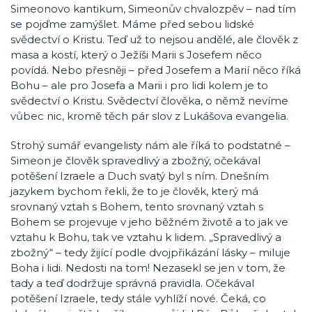
Simeonovo kantikum, Simeonův chvalozpěv – nad tím
se pojďme zamýšlet. Máme před sebou lidské
svědectví o Kristu. Teď už to nejsou andělé, ale člověk z
masa a kostí, který o Ježíši Marii s Josefem něco
povídá. Nebo přesněji – před Josefem a Marií něco říká
Bohu – ale pro Josefa a Marii i pro lidi kolem je to
svědectví o Kristu. Svědectví člověka, o němž nevíme
vůbec nic, kromě těch pár slov z Lukášova evangelia.
Strohý sumář evangelisty nám ale říká to podstatné –
Simeon je člověk spravedlivý a zbožný, očekával
potěšení Izraele a Duch svatý byl s ním. Dnešním
jazykem bychom řekli, že to je člověk, který má
srovnaný vztah s Bohem, tento srovnaný vztah s
Bohem se projevuje v jeho běžném životě a to jak ve
vztahu k Bohu, tak ve vztahu k lidem. „Spravedlivý a
zbožný“ – tedy žijící podle dvojpřikázání lásky – miluje
Boha i lidi. Nedosti na tom! Nezasekl se jen v tom, že
tady a teď dodržuje správná pravidla. Očekával
potěšení Izraele, tedy stále vyhlíží nové. Čeká, co