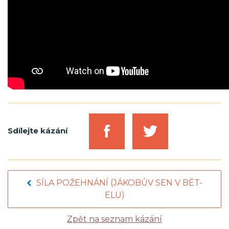
Sdílejte kázání
SÍLA POŽEHNÁNÍ (JÁKOBŮV SEN V BÉT-
ELU)
Zpět na seznam kázání