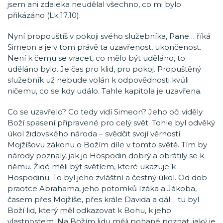
jsem ani zdaleka neudělal všechno, co mi bylo
přikázáno (Lk 17,10).
Nyní propouštíš v pokoji svého služebníka, Pane… říká
Simeon a je v tom právě ta uzavřenost, ukončenost.
Není k čemu se vracet, co mělo být uděláno, to
uděláno bylo. Je čas pro klid, pro pokoj. Propuštěný
služebník už nebude volán k odpovědnosti kvůli
ničemu, co se kdy událo. Tahle kapitola je uzavřena.
Co se uzavřelo? Co tedy vidí Simeon? Jeho oči viděly
Boží spasení připravené pro celý svět. Tohle byl odvěký
úkol židovského národa – svědčit svojí věrností
Mojžíšovu zákonu o Božím díle v tomto světě. Tím by
národy poznaly, jak jo Hospodin dobrý a obrátily se k
němu. Židé měli být světlem, které ukazuje k
Hospodinu. To byl jeho zvláštní a čestný úkol. Od dob
praotce Abrahama, jeho potomků Izáka a Jákoba,
časem přes Mojžíše, přes krále Davida a dál… tu byl
Boží lid, který měl odkazovat k Bohu, k jeho
vlastnostem. Na Božím lidu měli pohané poznat, jaký je