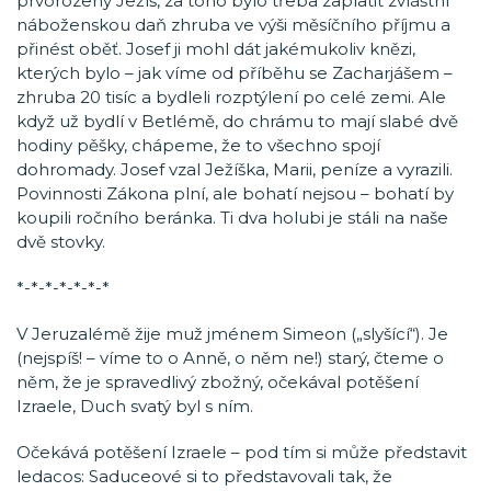
prvorozený Ježíš, za toho bylo třeba zaplatit zvláštní
náboženskou daň zhruba ve výši měsíčního příjmu a
přinést oběť. Josef ji mohl dát jakémukoliv knězi,
kterých bylo – jak víme od příběhu se Zacharjášem –
zhruba 20 tisíc a bydleli rozptýlení po celé zemi. Ale
když už bydlí v Betlémě, do chrámu to mají slabé dvě
hodiny pěšky, chápeme, že to všechno spojí
dohromady. Josef vzal Ježíška, Marii, peníze a vyrazili.
Povinnosti Zákona plní, ale bohatí nejsou – bohatí by
koupili ročního beránka. Ti dva holubi je stáli na naše
dvě stovky.
*-*-*-*-*-*-*
V Jeruzalémě žije muž jménem Simeon („slyšící“). Je
(nejspíš! – víme to o Anně, o něm ne!) starý, čteme o
něm, že je spravedlivý zbožný, očekával potěšení
Izraele, Duch svatý byl s ním.
Očekává potěšení Izraele – pod tím si může představit
ledacos: Saduceové si to představovali tak, že