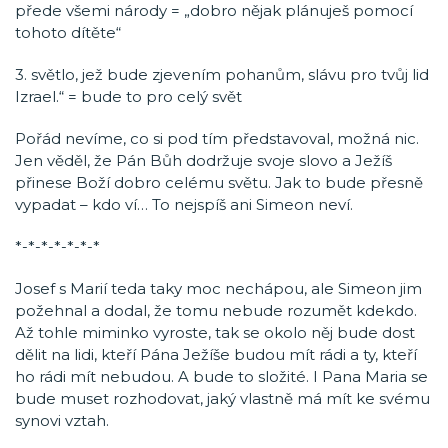
přede všemi národy = „dobro nějak plánuješ pomocí
tohoto dítěte“
3. světlo, jež bude zjevením pohanům, slávu pro tvůj lid
Izrael.“ = bude to pro celý svět
Pořád nevíme, co si pod tím představoval, možná nic.
Jen věděl, že Pán Bůh dodržuje svoje slovo a Ježíš
přinese Boží dobro celému světu. Jak to bude přesně
vypadat – kdo ví… To nejspíš ani Simeon neví.
*-*-*-*-*-*-*
Josef s Marií teda taky moc nechápou, ale Simeon jim
požehnal a dodal, že tomu nebude rozumět kdekdo.
Až tohle miminko vyroste, tak se okolo něj bude dost
dělit na lidi, kteří Pána Ježíše budou mít rádi a ty, kteří
ho rádi mít nebudou. A bude to složité. I Pana Maria se
bude muset rozhodovat, jaký vlastně má mít ke svému
synovi vztah.