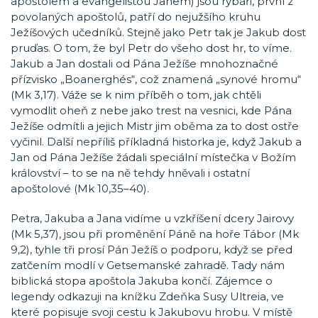
apoštolem a evangelistou Janem) jsou rybáři, první z
povolaných apoštolů, patří do nejužšího kruhu
Ježíšových učedníků. Stejně jako Petr tak je Jakub dost
pruďas. O tom, že byl Petr do všeho dost hr, to víme.
Jakub a Jan dostali od Pána Ježíše mnohoznačné
přízvisko „Boanerghés“, což znamená „synové hromu“
(Mk 3,17). Váže se k nim příběh o tom, jak chtěli
vymodlit oheň z nebe jako trest na vesnici, kde Pána
Ježíše odmítli a jejich Mistr jim oběma za to dost ostře
vyčinil. Další nepříliš příkladná historka je, když Jakub a
Jan od Pána Ježíše žádali speciální místečka v Božím
království – to se na ně tehdy hněvali i ostatní
apoštolové (Mk 10,35–40).
Petra, Jakuba a Jana vidíme u vzkříšení dcery Jairovy
(Mk 5,37), jsou při proměnění Páně na hoře Tábor (Mk
9,2), tyhle tři prosí Pán Ježíš o podporu, když se před
zatčením modlí v Getsemanské zahradě. Tady nám
biblická stopa apoštola Jakuba končí. Zájemce o
legendy odkazuji na knížku Zdeňka Susy Ultreia, ve
které popisuje svoji cestu k Jakubovu hrobu. V místě