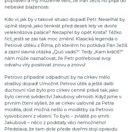
popraven a my můžeme věřit, že Pán Ježíš ho přijal do
nebeské blaženosti.
Kdo ví, jak by v takové situaci dopadl Petr. Neselhal by
úplně stejně, jako tenkrát před deseti lety ve dvoře
veleknězova paláce? Nezapřel by opět Krista? Těžko
říct, jestli se zas tak moc změnil. Klasická legenda o
Petrově útěku z Říma, při kterém ho potkává Pán Ježíš
a zazní slavná otázka „Quo vadis?“. Tedy „Kam kráčíš?“
nám může naznačovat, že Petr potřeboval svoji
odvahu víry posilovat znovu a znovu!
Petrovo případné odpadnutí by na církev mělo
strašlivý dopad! Umožnit Petrovi útěk a ještě další
duchovní růst bylo pro církev cenné právě tak, jako
bylo cenné svědectví Jakubovy věrnosti. Když jsme v
prvním čtení slyšeli, že se církev usilovně za Petra
modlila, dost možná nešlo o modlitby za Petrovo
vysvobození z vězení. To bylo – zvláště po smrti
Jakubově – něco z podstaty věci nemožného!
Představa, že tam dole přede dveřmi stojí opravdu