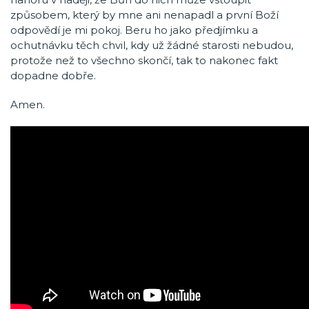
způsobem, který by mne ani nenapadl a první Boží
odpovědí je mi pokoj. Beru ho jako předjímku a
ochutnávku těch chvil, kdy už žádné starosti nebudou,
protože než to všechno skončí, tak to nakonec fakt
dopadne dobře.
Amen.