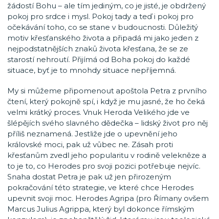
žádostí Bohu – ale tím jediným, co je jisté, je obdržený
pokoj pro srdce i mysl. Pokoj tady a teď i pokoj pro
očekávání toho, co se stane v budoucnosti. Důležitý
motiv křesťanského života a připadá mi jako jeden z
nejpodstatnějších znaků života křesťana, že se ze
starostí nehroutí. Přijímá od Boha pokoj do každé
situace, byť je to mnohdy situace nepříjemná.
My si můžeme připomenout apoštola Petra z prvního
čtení, který pokojně spí, i když je mu jasné, že ho čeká
velmi krátký proces. Vnuk Heroda Velikého jde ve
šlépějích svého slavného dědečka – lidský život pro něj
příliš neznamená. Jestliže jde o upevnění jeho
královské moci, pak už vůbec ne. Zásah proti
křesťanům zvedl jeho popularitu v rodině velekněze a
to je to, co Herodes pro svoji pozici potřebuje nejvíc.
Snaha dostat Petra je pak už jen přirozeným
pokračování této strategie, ve které chce Herodes
upevnit svoji moc. Herodes Agripa (pro Římany ovšem
Marcus Julius Agrippa, který byl dokonce římským