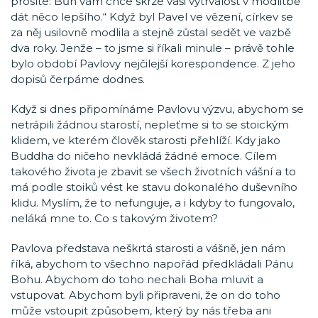
prosíte: Bůh vám chce skrze vaši vytrvalost v modlitbě
dát něco lepšího.“ Když byl Pavel ve vězení, církev se
za něj usilovně modlila a stejně zůstal sedět ve vazbě
dva roky. Jenže – to jsme si říkali minule – právě tohle
bylo období Pavlovy nejčilejší korespondence. Z jeho
dopisů čerpáme dodnes.
Když si dnes připomínáme Pavlovu výzvu, abychom se
netrápili žádnou starostí, nepleťme si to se stoickým
klidem, ve kterém člověk starosti přehlíží. Kdy jako
Buddha do ničeho nevkládá žádné emoce. Cílem
takového života je zbavit se všech životních vášní a to
má podle stoiků vést ke stavu dokonalého duševního
klidu. Myslím, že to nefunguje, a i kdyby to fungovalo,
neláká mne to. Co s takovým životem?
Pavlova představa neškrtá starosti a vášně, jen nám
říká, abychom to všechno napořád předkládali Pánu
Bohu. Abychom do toho nechali Boha mluvit a
vstupovat. Abychom byli připraveni, že on do toho
může vstoupit způsobem, který by nás třeba ani