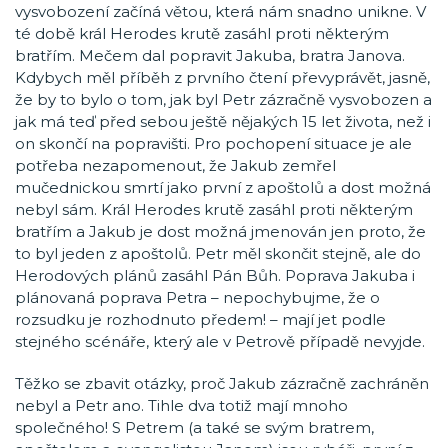
vysvobození začíná větou, která nám snadno unikne. V
té době král Herodes krutě zasáhl proti některým
bratřím. Mečem dal popravit Jakuba, bratra Janova.
Kdybych měl příběh z prvního čtení převyprávět, jasně,
že by to bylo o tom, jak byl Petr zázračně vysvobozen a
jak má teď před sebou ještě nějakých 15 let života, než i
on skončí na popravišti. Pro pochopení situace je ale
potřeba nezapomenout, že Jakub zemřel
mučednickou smrtí jako první z apoštolů a dost možná
nebyl sám. Král Herodes krutě zasáhl proti některým
bratřím a Jakub je dost možná jmenován jen proto, že
to byl jeden z apoštolů. Petr měl skončit stejně, ale do
Herodových plánů zasáhl Pán Bůh. Poprava Jakuba i
plánovaná poprava Petra – nepochybujme, že o
rozsudku je rozhodnuto předem! – mají jet podle
stejného scénáře, který ale v Petrově případě nevyjde.
Těžko se zbavit otázky, proč Jakub zázračně zachráněn
nebyl a Petr ano. Tihle dva totiž mají mnoho
společného! S Petrem (a také se svým bratrem,