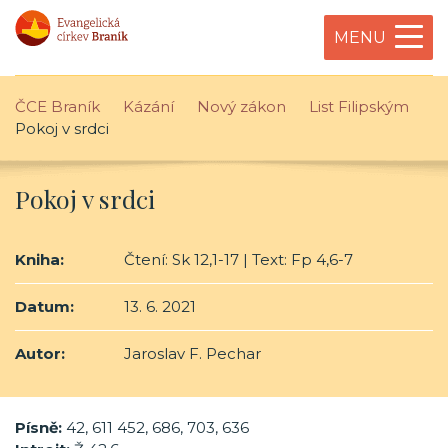
MENU
ČCE Braník
Kázání
Nový zákon
List Filipským
Pokoj v srdci
Pokoj v srdci
Kniha:
Čtení: Sk 12,1-17 | Text: Fp 4,6-7
Datum:
13. 6. 2021
Autor:
Jaroslav F. Pechar
Písně:
42, 611 452, 686, 703, 636