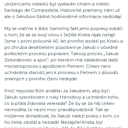
uložení jeho ostatků byl vystavěn chrám a město
Santiago de Compostela. Historické prameny nám už
ale o Jakubovi žádné hodnověrné informace nedodají.
My se vraťme k Bibli. Samotný fakt jeho popravy svědčí
o tom, že se se svojí vírou v Ježíše Krista nijak netajil.
Jsme v první polovině 40. let prvního století po Kristu a
po zhruba desetiletém působení je Jakub v očividně
politickém procesu popraven. Takový proces „Jakub
Zebedeovec a spol.“, po kterém má následovat další
monstroproces s apoštolem Petrem. Církev není
uchráněna starostí, jen k procesu s Petrem z důvodů
známých z prvního čtení nedojde.
Proč neposlal Bůh anděla i za Jakubem, aby byl i
Jakub vysvobozen z ruky Herodovy a uchráněn toho,
co si přála židovská velerada? Že by se za něj církev
nemodlila, to nezní moc pravděpodobně. Tak se
můžeme dohadovat, že Jakub nalezl pokoj v tom, co
ho čeká, obstál a nezradil. Nezapřel Krista, byl