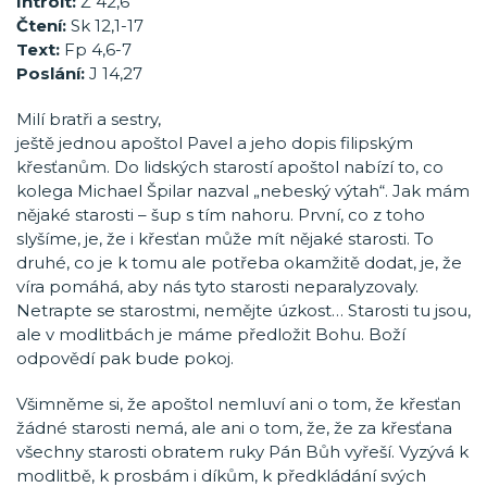
Introit:
Ž 42,6
Čtení:
Sk 12,1-17
Text:
Fp 4,6-7
Poslání:
J 14,27
Milí bratři a sestry,
ještě jednou apoštol Pavel a jeho dopis filipským
křesťanům. Do lidských starostí apoštol nabízí to, co
kolega Michael Špilar nazval „nebeský výtah“. Jak mám
nějaké starosti – šup s tím nahoru. První, co z toho
slyšíme, je, že i křesťan může mít nějaké starosti. To
druhé, co je k tomu ale potřeba okamžitě dodat, je, že
víra pomáhá, aby nás tyto starosti neparalyzovaly.
Netrapte se starostmi, nemějte úzkost… Starosti tu jsou,
ale v modlitbách je máme předložit Bohu. Boží
odpovědí pak bude pokoj.
Všimněme si, že apoštol nemluví ani o tom, že křesťan
žádné starosti nemá, ale ani o tom, že, že za křesťana
všechny starosti obratem ruky Pán Bůh vyřeší. Vyzývá k
modlitbě, k prosbám i díkům, k předkládání svých