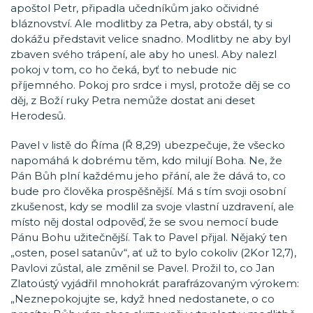
apoštol Petr, připadla učedníkům jako očividné
bláznovství. Ale modlitby za Petra, aby obstál, ty si
dokážu představit velice snadno. Modlitby ne aby byl
zbaven svého trápení, ale aby ho unesl. Aby nalezl
pokoj v tom, co ho čeká, byť to nebude nic
příjemného. Pokoj pro srdce i mysl, protože děj se co
děj, z Boží ruky Petra nemůže dostat ani deset
Herodesů.
Pavel v listě do Říma (Ř 8,29) ubezpečuje, že všecko
napomáhá k dobrému těm, kdo milují Boha. Ne, že
Pán Bůh plní každému jeho přání, ale že dává to, co
bude pro člověka prospěšnější. Má s tím svoji osobní
zkušenost, kdy se modlil za svoje vlastní uzdravení, ale
místo něj dostal odpověď, že se svou nemocí bude
Pánu Bohu užitečnější. Tak to Pavel přijal. Nějaký ten
„osten, posel satanův“, ať už to bylo cokoliv (2Kor 12,7),
Pavlovi zůstal, ale změnil se Pavel. Prožil to, co Jan
Zlatoústý vyjádřil mnohokrát parafrázovaným výrokem:
„Neznepokojujte se, když hned nedostanete, o co