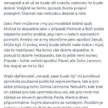
nenapadl a ať už se bude dít cokoliv, nakonec to bude
dobré. Vnějšně se tento způsob života projeví
pokojem. Starosti nás nebudou deptat a ničit.
Jako Petr můžeme i my po modlitbě klidně spát.
Možná to dopadne jako v případě Petrově a Bůh pošle
nějakého svého anděla, aby nám v našich starostech
pomohl. Anebo ne a my skončíme jako apoštol Jakub.
Může být. O pokoj, který bude střežit naše srdce i mysl,
nás to nepřipraví. Na konci vše dobře dopadne. A
pokud to dobře nedopadlo, tak to ještě není konec.
Pravda – tohle neřekl apoštol Pavel, ale John Lennon.
Ale stejně se mi to líbí.
Wabi-daňkovské „nevadí, zase bude líp“ mi poněkud
zprotivila současná politická reprezentace, tak si pro
sebe přisvojuji toho Johna Lennona. Netuším, kde bral
on základ pro tak optimistickou vizi, ale pro mne má
základ ve slovech apoštola Pavla, která si dnes
připomínáme. Svými starostmi se netrápím. Posílám je
nahoru v naději, že Bůh do nich může vstoupit