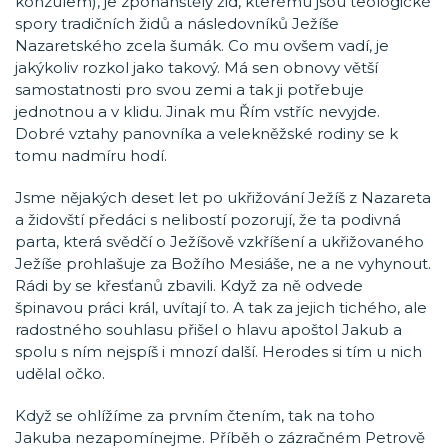
konzulem), je zpohanštělý žid, kterému jsou teologické
spory tradičních židů a následovníků Ježíše
Nazaretského zcela šumák. Co mu ovšem vadí, je
jakýkoliv rozkol jako takový. Má sen obnovy větší
samostatnosti pro svou zemi a tak ji potřebuje
jednotnou a v klidu. Jinak mu Řím vstříc nevyjde.
Dobré vztahy panovníka a velekněžské rodiny se k
tomu nadmíru hodí.
Jsme nějakých deset let po ukřižování Ježíš z Nazareta
a židovští předáci s nelibostí pozorují, že ta podivná
parta, která svědčí o Ježíšově vzkříšení a ukřižovaného
Ježíše prohlašuje za Božího Mesiáše, ne a ne vyhynout.
Rádi by se křesťanů zbavili. Když za ně odvede
špinavou práci král, uvítají to. A tak za jejich tichého, ale
radostného souhlasu přišel o hlavu apoštol Jakub a
spolu s ním nejspíš i mnozí další. Herodes si tím u nich
udělal očko.
Když se ohlížíme za prvním čtením, tak na toho
Jakuba nezapomínejme. Příběh o zázračném Petrově