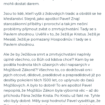
mohli dostat darem.
Jsou to lidé, kteří vyšli z židovských tradic a obrátili se ke
křesťanství. Stejně, jako apoštol Pavel! Znají
starozákonní příběhy i proroctví a tak jim nečiní
problémy přijmout zvěst o zmrtvýchvstání. Tady se s
Pavlem shodnou. Uvěřili v to, že Ježíš je Kristus. Ježíš je
Mesiáš. Ježíš je pomazaný Hospodinův. I tady se s
Pavlem shodnou.
Ale že by Ježíšova smrt a zmrtvýchvstání naplnily
úplně všechno, co Bůh od lidstva chce?! Kam by se
poděla hodnota těch úžasných věcí napsaných v
Mojžíšově Zákoně?! Všechno to, co dodržovali oni i
jejich otcové, dědové, pradědové a prapradědové již po
desítky pokolení těch 1500 let, co uplynulo do časů
Mojžíšových. A bylo to dobré! To ani apoštol Pavel
nepopírá, že Mojžíšův Zákon byla výborná věc – až do
příchodu Pána Ježíše Krista. Po Kristu už fakt ne. Tyhle
věci byly dobré. Měly svoji hodnotu! Pavel vysvětluje, že