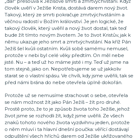
„dar“ přesouvá k Ježíšově smrti a zmrtvýchvstání. Když
člověk uvěří v Ježíše Krista, dostává darem nový život.
Takový, který ze smrti pokračuje zmrtvýchvstáním a
věčnou radostí v Božím království. Je jen logické, že
takový člověk, který uvěřil a nový život dostal, tak teď
bude žít tímto novým životem. Je to život Kristův, jak k
němu ukazuje jeho smrt a zmrtvýchvstání. Na kříž Pán
Ježíš šel kvůli ostatním. Kvůli sobě samému nemusel,
protože v nebi byl celé věky předtím. On měl nebe
jisté. Nu – a teď už ho máme jisté i my. Teď už jsme na
tom stejně, jako on. Nepotřebujeme se už jakkoliv
starat se o vlastní spásu. Ve chvíli, kdy jsme uvěřili, tak se
před námi brána do nebe otevřela úplně dokořán.
Protože už se nemusíme strachovat o sebe, otevřela
se nám možnost žít jako Pán Ježíš – žít pro druhé.
Prostě proto, že to je způsob života toho Ježíše, jehož
život jsme se rozhodli žít, když jsme uvěřili. Ze všech
znaků tohoto nového života vyzdvihnu jeden, protože
o něm mluví i ta hlavní dnešní poučka: věřící dostávají
odpuštění všech hříchů darem od Ježíše ukřižovaného