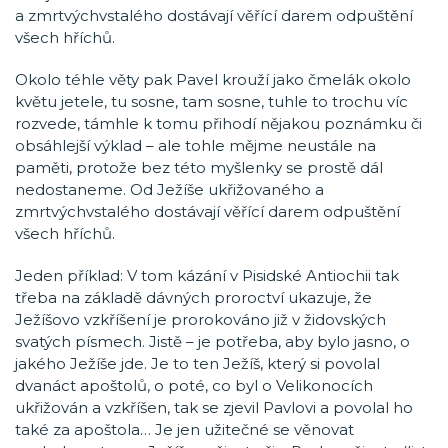
a zmrtvýchvstalého dostávají věřící darem odpuštění
všech hříchů.
Okolo téhle věty pak Pavel krouží jako čmelák okolo
květu jetele, tu sosne, tam sosne, tuhle to trochu víc
rozvede, támhle k tomu přihodí nějakou poznámku či
obsáhlejší výklad – ale tohle mějme neustále na
paměti, protože bez této myšlenky se prostě dál
nedostaneme. Od Ježíše ukřižovaného a
zmrtvýchvstalého dostávají věřící darem odpuštění
všech hříchů.
Jeden příklad: V tom kázání v Pisidské Antiochii tak
třeba na základě dávných proroctví ukazuje, že
Ježíšovo vzkříšení je prorokováno již v židovských
svatých písmech. Jistě – je potřeba, aby bylo jasno, o
jakého Ježíše jde. Je to ten Ježíš, který si povolal
dvanáct apoštolů, o poté, co byl o Velikonocích
ukřižován a vzkříšen, tak se zjevil Pavlovi a povolal ho
také za apoštola… Je jen užitečné se věnovat