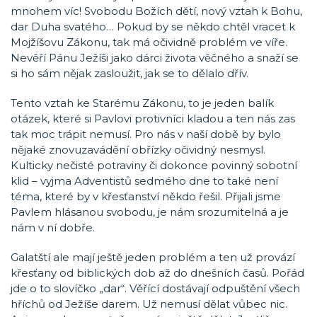
mnohem víc! Svobodu Božích dětí, nový vztah k Bohu,
dar Duha svatého… Pokud by se někdo chtěl vracet k
Mojžíšovu Zákonu, tak má očividně problém ve víře.
Nevěří Pánu Ježíši jako dárci života věčného a snaží se
si ho sám nějak zasloužit, jak se to dělalo dřív.
Tento vztah ke Starému Zákonu, to je jeden balík
otázek, které si Pavlovi protivníci kladou a ten nás zas
tak moc trápit nemusí. Pro nás v naší době by bylo
nějaké znovuzavádění obřízky očividný nesmysl.
Kulticky nečisté potraviny či dokonce povinný sobotní
klid – vyjma Adventistů sedmého dne to také není
téma, které by v křesťanství někdo řešil. Přijali jsme
Pavlem hlásanou svobodu, je nám srozumitelná a je
nám v ní dobře.
Galatští ale mají ještě jeden problém a ten už provází
křesťany od biblických dob až do dnešních časů. Pořád
jde o to slovíčko „dar“. Věřící dostávají odpuštění všech
hříchů od Ježíše darem. Už nemusí dělat vůbec nic.