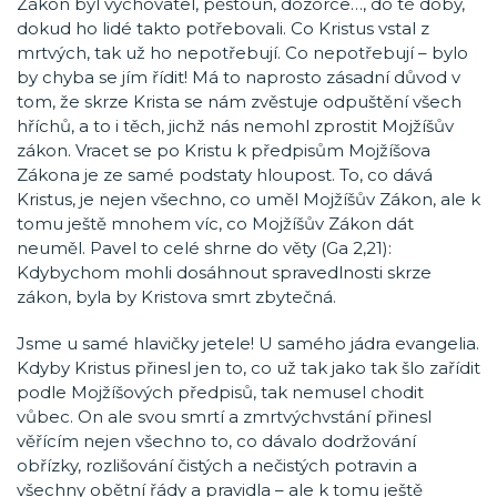
Zákon byl vychovatel, pěstoun, dozorce…, do té doby,
dokud ho lidé takto potřebovali. Co Kristus vstal z
mrtvých, tak už ho nepotřebují. Co nepotřebují – bylo
by chyba se jím řídit! Má to naprosto zásadní důvod v
tom, že skrze Krista se nám zvěstuje odpuštění všech
hříchů, a to i těch, jichž nás nemohl zprostit Mojžíšův
zákon. Vracet se po Kristu k předpisům Mojžíšova
Zákona je ze samé podstaty hloupost. To, co dává
Kristus, je nejen všechno, co uměl Mojžíšův Zákon, ale k
tomu ještě mnohem víc, co Mojžíšův Zákon dát
neuměl. Pavel to celé shrne do věty (Ga 2,21):
Kdybychom mohli dosáhnout spravedlnosti skrze
zákon, byla by Kristova smrt zbytečná.
Jsme u samé hlavičky jetele! U samého jádra evangelia.
Kdyby Kristus přinesl jen to, co už tak jako tak šlo zařídit
podle Mojžíšových předpisů, tak nemusel chodit
vůbec. On ale svou smrtí a zmrtvýchvstání přinesl
věřícím nejen všechno to, co dávalo dodržování
obřízky, rozlišování čistých a nečistých potravin a
všechny obětní řády a pravidla – ale k tomu ještě