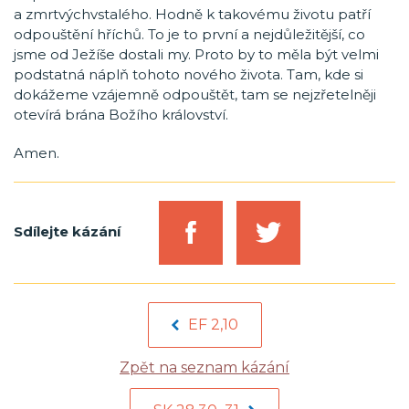
a zmrtvýchvstalého. Hodně k takovému životu patří
odpouštění hříchů. To je to první a nejdůležitější, co
jsme od Ježíše dostali my. Proto by to měla být velmi
podstatná náplň tohoto nového života. Tam, kde si
dokážeme vzájemně odpouštět, tam se nejzřetelněji
otevírá brána Božího království.
Amen.
Sdílejte kázání
EF 2,10
Zpět na seznam kázání