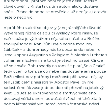
Ani nemohou, protože není co ještě dělat. Jestliže
člověk uvěřil v Krista tak s tím automaticky dostává
spásu. Brána do nebe se otevřela a už není jak ji otevřít
ještě o něco víc.
V průběhu staletí se objevily (z nejrůznějších důvodů
vytvářené!) různé oslabující výklady, které říkaly, že
naše spása je výsledkem nějakého našeho a Božího
spolupůsobení. Pán Bůh udělá hodně moc, my
ždibíček – a dohromady nás to dostane do nebe. To
jsme u sporu Augustina s Pelagiem či Martina Luthera s
Johannem Eckem, ale to už je všechno passé. Církve
už se chvála Bohu shodly na tom, že platí „Sola Gratia“,
tedy učení o tom, že do nebe nás dostane jen a pouze
Boží milost bez potřeby i možnosti přihazovat nějaký
ten „ždibíček“ z naší strany. Apoštol Pavel by měl
radost, čmelák zase jednou dosedl přesně na jetelový
květ: Od Ježíše ukřižovaného a zmrtvýchvstalého
dostávají věřící darem odpuštění všech hříchů. Stará
dobrá křesťanská víra, samé jádro křesťanské zvěsti.