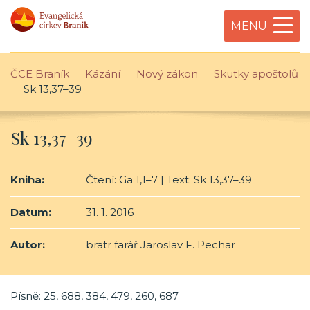
MENU
ČCE Braník
Kázání
Nový zákon
Skutky apoštolů
Sk 13,37–39
Sk 13,37–39
Kniha:
Čtení: Ga 1,1–7 | Text: Sk 13,37–39
Datum:
31. 1. 2016
Autor:
bratr farář Jaroslav F. Pechar
Písně: 25, 688, 384, 479, 260, 687