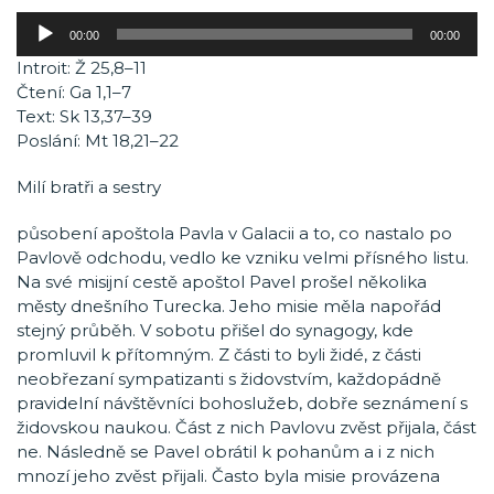
Audio
00:00
00:00
přehrávač
Introit: Ž 25,8–11
Čtení: Ga 1,1–7
Text: Sk 13,37–39
Poslání: Mt 18,21–22
Milí bratři a sestry
působení apoštola Pavla v Galacii a to, co nastalo po
Pavlově odchodu, vedlo ke vzniku velmi přísného listu.
Na své misijní cestě apoštol Pavel prošel několika
městy dnešního Turecka. Jeho misie měla napořád
stejný průběh. V sobotu přišel do synagogy, kde
promluvil k přítomným. Z části to byli židé, z části
neobřezaní sympatizanti s židovstvím, každopádně
pravidelní návštěvníci bohoslužeb, dobře seznámení s
židovskou naukou. Část z nich Pavlovu zvěst přijala, část
ne. Následně se Pavel obrátil k pohanům a i z nich
mnozí jeho zvěst přijali. Často byla misie provázena