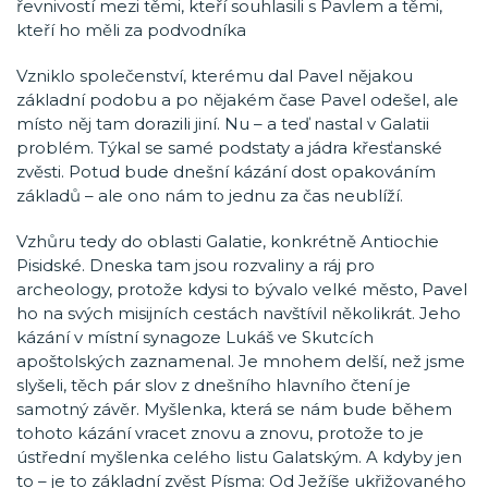
řevnivostí mezi těmi, kteří souhlasili s Pavlem a těmi,
kteří ho měli za podvodníka
Vzniklo společenství, kterému dal Pavel nějakou
základní podobu a po nějakém čase Pavel odešel, ale
místo něj tam dorazili jiní. Nu – a teď nastal v Galatii
problém. Týkal se samé podstaty a jádra křesťanské
zvěsti. Potud bude dnešní kázání dost opakováním
základů – ale ono nám to jednu za čas neublíží.
Vzhůru tedy do oblasti Galatie, konkrétně Antiochie
Pisidské. Dneska tam jsou rozvaliny a ráj pro
archeology, protože kdysi to bývalo velké město, Pavel
ho na svých misijních cestách navštívil několikrát. Jeho
kázání v místní synagoze Lukáš ve Skutcích
apoštolských zaznamenal. Je mnohem delší, než jsme
slyšeli, těch pár slov z dnešního hlavního čtení je
samotný závěr. Myšlenka, která se nám bude během
tohoto kázání vracet znovu a znovu, protože to je
ústřední myšlenka celého listu Galatským. A kdyby jen
to – je to základní zvěst Písma: Od Ježíše ukřižovaného