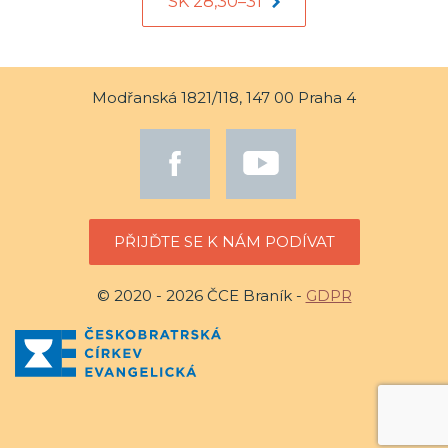
SK 28,30–31
Modřanská 1821/118, 147 00 Praha 4
PŘIJĎTE SE K NÁM PODÍVAT
© 2020 - 2026 ČCE Braník -
GDPR