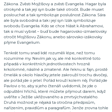
Zákona. Zvěsti Mojžíšovy a zvěsti Evangelia. Hagar byla
otrokyně a tak její syn bude také otročit. Bude muset
poslouchat a tak symbolizuje poslušnost Zákona. Sára
ale byla svobodná a tak i její syn Izák symbolizuje
svobodu Evangelia. Kdo se chce hlásit k Abrahamovi,
tak si musí vybrat – buď bude hagarovsko-izmaelovsky
otročit Mojžíšovu Zákonu, anebo sárovsko-izákovsky
přijme Evangelium.
Tenkrát tomu snad lidé rozuměli lépe, než tomu
rozumíme my. Nevím jak vy, ale mě konkrétně toto
připadá v konkrétních jednotlivostech hrozně
krkolomné, násilné a zmatené. Ale řeknu si: fajn, prostě
čmelák si okolo hlavičky jetele zakroužil trochu divočeji,
ale pořád jde o jetel. Pořád krouží kolem něj. Pořád jde
Pavlovi o to, aby si jeho čtenáři uvědomili, že jde o
odpuštění hříchů, které můžete přijmout darem, když
uvěříte v Ježíše ukřižovaného a zmrtvýchvstalého.
Druhá možnost je nějaká ta otročina předpisům,
nařízením, pravidlům a paragrafům. Jenže zrovna tohle