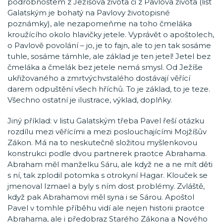
podrobnostem z Ježíšova života či z Pavlova života (list
Galatským je bohatý na Pavlovy životopisné
poznámky), ale nezapomeňme na toho čmeláka
kroužícího okolo hlavičky jetele. Vyprávět o apoštolech,
o Pavlově povolání – jo, je to fajn, ale to jen tak sosáme
tuhle, sosáme támhle, ale základ je ten jetel! Jetel bez
čmeláka a čmelák bez jetele nemá smysl. Od Ježíše
ukřižovaného a zmrtvýchvstalého dostávají věřící
darem odpuštění všech hříchů. To je základ, to je teze.
Všechno ostatní je ilustrace, výklad, doplňky.
Jiný příklad: v listu Galatským třeba Pavel řeší otázku
rozdílu mezi věřícími a mezi poslouchajícími Mojžíšův
Zákon. Má na to neskutečně složitou myšlenkovou
konstrukci podle dvou partnerek praotce Abrahama.
Abraham měl manželku Sáru, ale když ne a ne mít děti
s ní, tak zplodil potomka s otrokyní Hagar. Klouček se
jmenoval Izmael a byly s ním dost problémy. Zvláště,
když pak Abrahamovi měl syna i se Sárou. Apoštol
Pavel v tomhle příběhu vidí ale nejen historii praotce
Abrahama, ale i předobraz Starého Zákona a Nového