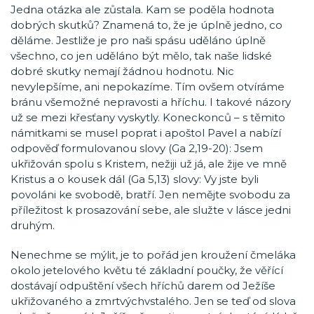
Jedna otázka ale zůstala. Kam se poděla hodnota
dobrých skutků? Znamená to, že je úplně jedno, co
děláme. Jestliže je pro naši spásu uděláno úplně
všechno, co jen uděláno být mělo, tak naše lidské
dobré skutky nemají žádnou hodnotu. Nic
nevylepšíme, ani nepokazíme. Tím ovšem otvíráme
bránu všemožné nepravosti a hříchu. I takové názory
už se mezi křesťany vyskytly. Koneckonců – s těmito
námitkami se musel poprat i apoštol Pavel a nabízí
odpověď formulovanou slovy (Ga 2,19-20): Jsem
ukřižován spolu s Kristem, nežiji už já, ale žije ve mně
Kristus a o kousek dál (Ga 5,13) slovy: Vy jste byli
povoláni ke svobodě, bratří. Jen nemějte svobodu za
příležitost k prosazování sebe, ale služte v lásce jedni
druhým.
Nenechme se mýlit, je to pořád jen kroužení čmeláka
okolo jetelového květu té základní poučky, že věřící
dostávají odpuštění všech hříchů darem od Ježíše
ukřižovaného a zmrtvýchvstalého. Jen se teď od slova