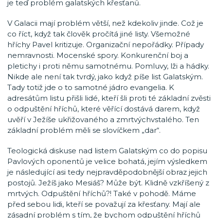
je teď problém galatských křesťanů.
V Galacii mají problém větší, než kdekoliv jinde. Což je
co říct, když tak člověk pročítá jiné listy. Všemožné
hříchy Pavel kritizuje. Organizační nepořádky. Případy
nemravnosti. Mocenské spory. Konkurenční boj a
pletichy i proti němu samotnému. Pomluvy, lži a hádky.
Nikde ale není tak tvrdý, jako když píše list Galatským.
Tady totiž jde o to samotné jádro evangelia. K
adresátům listu přišli lidé, kteří šli proti té základní zvěsti
o odpuštění hříchů, které věřící dostává darem, když
uvěří v Ježíše ukřižovaného a zmrtvýchvstalého. Ten
základní problém měli se slovíčkem „dar“.
Teologická diskuse nad listem Galatským co do popisu
Pavlových oponentů je velice bohatá, jejím výsledkem
je následující asi tedy nejpravděpodobnější obraz jejich
postojů. Ježíš jako Mesiáš? Může být. Klidně vzkříšený z
mrtvých. Odpuštění hříchů?! Také v pohodě. Máme
před sebou lidi, kteří se považují za křesťany. Mají ale
zásadní problém s tím, že bychom odpuštění hříchů