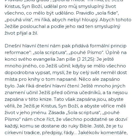
Kristus, Syn Boží, udělal pro můj smysluplný život
všechno, co mělo být uděláno. Pravidlo „sola fide“,
„pouhá víra“, mi říká, abych nebyl hloupý. Abych tohoto
Ježíše poslouchal a podle jeho rad ten smysluplný
život přijal a žil.
Dnešní hlavní čtení nám pak přidává formální princip
reformace“: „sola scriptura“, „pouhé Písmo“. Úplně na
konci svého evangelia Jan píše (J 21,25): Je ještě
mnoho jiného, co Ježíš učinil; kdyby se mělo všechno
dopodrobna vypsat, myslí, že by celý svět neměl dost
místa pro knihy o tom napsané. Něco ale zapsáno
bylo. Jak říká dnešní hlavní čtení: Ještě mnoho jiných
znamení učinil Ježíš před očima učedníků, a ta nejsou
zapsána v této knize. Tato však zapsána jsou, abyste
věřili, že Ježíš je Kristus, Syn Boží, a abyste věříce měli
život v jeho jménu. Zásada „Sola scriptura“, „pouhé
Písmo“ nám chce říct, že všechno podstatné se dozví
každý, komu se dostane do ruky Bible. Jistě, že je tu
církevní tradice, předpisy, řády… Jakékoliv komentáře,