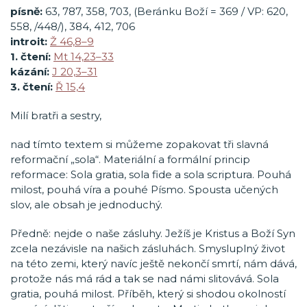
písně:
63, 787, 358, 703, (Beránku Boží = 369 / VP: 620,
558, /448/), 384, 412, 706
introit:
Ž 46,8–9
1. čtení:
Mt 14,23–33
kázání:
J 20,3–31
3. čtení:
Ř 15,4
Milí bratři a sestry,
nad tímto textem si můžeme zopakovat tři slavná
reformační „sola“. Materiální a formální princip
reformace: Sola gratia, sola fide a sola scriptura. Pouhá
milost, pouhá víra a pouhé Písmo. Spousta učených
slov, ale obsah je jednoduchý.
Předně: nejde o naše zásluhy. Ježíš je Kristus a Boží Syn
zcela nezávisle na našich zásluhách. Smysluplný život
na této zemi, který navíc ještě nekončí smrtí, nám dává,
protože nás má rád a tak se nad námi slitovává. Sola
gratia, pouhá milost. Příběh, který si shodou okolností