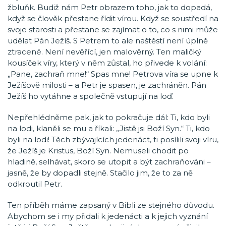
žbluňk. Budiž nám Petr obrazem toho, jak to dopadá,
když se člověk přestane řídit vírou. Když se soustředí na
svoje starosti a přestane se zajímat o to, co s nimi může
udělat Pán Ježíš. S Petrem to ale naštěstí není úplně
ztracené. Není nevěřící, jen malověrný. Ten maličký
kousíček víry, který v něm zůstal, ho přivede k volání:
„Pane, zachraň mne!“ Spas mne! Petrova víra se upne k
Ježíšově milosti – a Petr je spasen, je zachráněn. Pán
Ježíš ho vytáhne a společně vstupují na loď.
Nepřehlédněme pak, jak to pokračuje dál: Ti, kdo byli
na lodi, klaněli se mu a říkali: „Jistě jsi Boží Syn.“ Ti, kdo
byli na lodi! Těch zbývajících jedenáct, ti posílili svoji víru,
že Ježíš je Kristus, Boží Syn. Nemuseli chodit po
hladině, selhávat, skoro se utopit a být zachraňováni –
jasně, že by dopadli stejně. Stačilo jim, že to za ně
odkroutil Petr.
Ten příběh máme zapsaný v Bibli ze stejného důvodu.
Abychom se i my přidali k jedenácti a k jejich vyznání