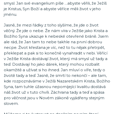
smysl. Jan své evangelium píše …abyste věřili, že Ježíš
je Kristus, Syn Boží a abyste věříce měli život v jeho
jménu.
Jasně, že mezi řádky z toho slyšíme, že jde o život
věčný. Že jde o nebe. Že nám víra v Ježíše jako Krista a
Božího Syna ukazuje k nebeské otevřené bráně. Jsem
ale rád, že Jan tam to nebe takhle na první dobrou
necpe. Život křesťana je víc, než to tu nějak přetrpět,
překlepat a pak si to konečně vynahradit v nebi. Věřící
v Ježíše Krista dostávají život, který má smysl už tady a
teď. Dostávají ho jako dárek, který mohou rozbalit
okamžitě a užívat si ho ihned. Jan mluví o víře, tedy o
životě tady a teď. Jasně, že smrtí to nekončí – ale tam,
kde rozpoznáváme v Ježíši Nazaretském Krista, Božího
Syna, tam tuhle úžasnou nepomíjející kvalitu dostává
náš život už v tuto chvíli. Záchrana tady a teď a spása
pro věčnost jsou v Novém zákoně vyjádřeny stejným
slovem.