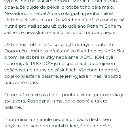
vypráví děti na starším dorostu: Martin Luther a jeho
obava, že půjde do pekla, protože toho dělá málo.
Nezaslouží si nebe! A pak sola gratia, pouhá milost.
Uklidňující zvěst o tom, že všechno důležité a nezbytně
nutné pro naši spásu už bylo uděláno Pánem Bohem.
Jasně, že nezaslouží – ale o zásluhu tu vůbec nejde.
Uklidněný Luther píše spisek „O dobrých skutcích“.
Doporučuji, máte to přečtené za čtvrt hodiny. Knížečka
o tom, že dobré skutky neděláme, ABYCHOM byli
spasení, ale PROTOŽE jsme spaseni. Jsou projevem
vděčnosti, ne touhy po zásluhách. Všechno to dobré,
co jako křesťané děláme, je jen vyjádření naší radosti z
darované spásy.
O tom už mluví sola fide – pouhou vírou, protože víra je
styl života. Rozpoznali jsme, co je dobré a tak to
děláme.
Připomínám z minulé neděle příklad s deštníkem.
Když mi aplikace pro mobil řekne, že bude pršet,