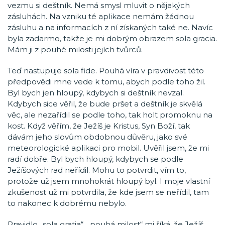
vezmu si deštník. Nemá smysl mluvit o nějakých
zásluhách. Na vzniku té aplikace nemám žádnou
zásluhu a na informacích z ní získaných také ne. Navíc
byla zadarmo, takže je mi dobrým obrazem sola gracia.
Mám ji z pouhé milosti jejích tvůrců.
Teď nastupuje sola fide. Pouhá víra v pravdivost této
předpovědi mne vede k tomu, abych podle toho žil.
Byl bych jen hloupý, kdybych si deštník nevzal.
Kdybych sice věřil, že bude pršet a deštník je skvělá
věc, ale nezařídil se podle toho, tak holt promoknu na
kost. Když věřím, že Ježíš je Kristus, Syn Boží, tak
dávám jeho slovům obdobnou důvěru, jako své
meteorologické aplikaci pro mobil. Uvěřil jsem, že mi
radí dobře. Byl bych hloupý, kdybych se podle
Ježíšových rad neřídil. Mohu to potvrdit, vím to,
protože už jsem mnohokrát hloupý byl. I moje vlastní
zkušenost už mi potvrdila, že kde jsem se neřídil, tam
to nakonec k dobrému nebylo.
Pravidlo „sola gratia“, „pouhá milost“ mi říká, že Ježíš