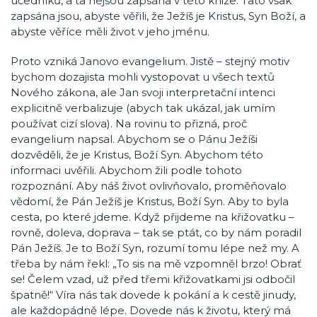
učedníků, a ta nejsou zapsána v této knize. Tato však
zapsána jsou, abyste věřili, že Ježíš je Kristus, Syn Boží, a
abyste věříce měli život v jeho jménu.
Proto vzniká Janovo evangelium. Jistě – stejný motiv
bychom dozajista mohli vystopovat u všech textů
Nového zákona, ale Jan svoji interpretační intenci
explicitně verbalizuje (abych tak ukázal, jak umím
používat cizí slova). Na rovinu to přizná, proč
evangelium napsal. Abychom se o Pánu Ježíši
dozvěděli, že je Kristus, Boží Syn. Abychom této
informaci uvěřili. Abychom žili podle tohoto
rozpoznání. Aby náš život ovlivňovalo, proměňovalo
vědomí, že Pán Ježíš je Kristus, Boží Syn. Aby to byla
cesta, po které jdeme. Když přijdeme na křižovatku –
rovně, doleva, doprava – tak se ptát, co by nám poradil
Pán Ježíš. Je to Boží Syn, rozumí tomu lépe než my. A
třeba by nám řekl: „To sis na mě vzpomněl brzo! Obrať
se! Čelem vzad, už před třemi křižovatkami jsi odbočil
špatně!“ Víra nás tak dovede k pokání a k cestě jinudy,
ale každopádně lépe. Dovede nás k životu, který má