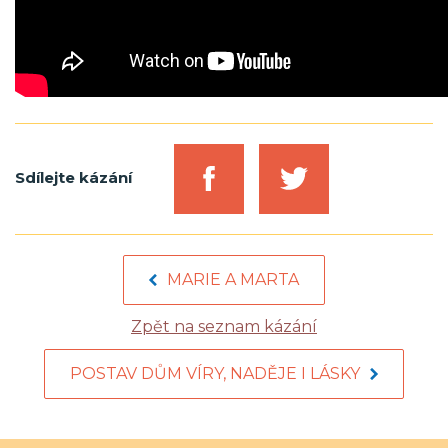
Sdílejte kázání
MARIE A MARTA
Zpět na seznam kázání
POSTAV DŮM VÍRY, NADĚJE I LÁSKY