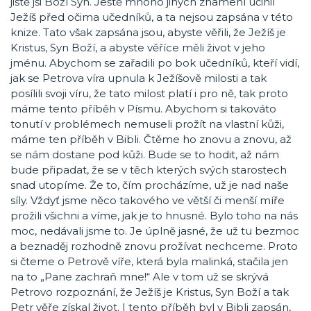
jistě jsi Boží Syn. Ještě mnoho jiných znamení učinil
Ježíš před očima učedníků, a ta nejsou zapsána v této
knize. Tato však zapsána jsou, abyste věřili, že Ježíš je
Kristus, Syn Boží, a abyste věříce měli život v jeho
jménu. Abychom se zařadili po bok učedníků, kteří vidí,
jak se Petrova víra upnula k Ježíšově milosti a tak
posílili svoji víru, že tato milost platí i pro ně, tak proto
máme tento příběh v Písmu. Abychom si takováto
tonutí v problémech nemuseli prožít na vlastní kůži,
máme ten příběh v Bibli. Čtěme ho znovu a znovu, až
se nám dostane pod kůži. Bude se to hodit, až nám
bude připadat, že se v těch kterých svých starostech
snad utopíme. Že to, čím procházíme, už je nad naše
síly. Vždyť jsme něco takového ve větší či menší míře
prožili všichni a víme, jak je to hnusné. Bylo toho na nás
moc, nedávali jsme to. Je úplně jasné, že už tu bezmoc
a beznaděj rozhodně znovu prožívat nechceme. Proto
si čteme o Petrově víře, která byla malinká, stačila jen
na to „Pane zachraň mne!“ Ale v tom už se skrývá
Petrovo rozpoznání, že Ježíš je Kristus, Syn Boží a tak
Petr věře získal život. I tento příběh byl v Bibli zapsán,