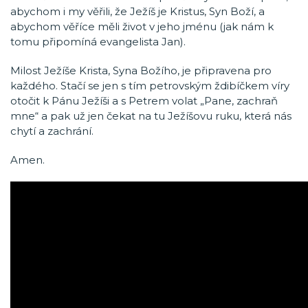
abychom i my věřili, že Ježíš je Kristus, Syn Boží, a
abychom věříce měli život v jeho jménu (jak nám k
tomu připomíná evangelista Jan).
Milost Ježíše Krista, Syna Božího, je připravena pro
každého. Stačí se jen s tím petrovským ždibíčkem víry
otočit k Pánu Ježíši a s Petrem volat „Pane, zachraň
mne“ a pak už jen čekat na tu Ježíšovu ruku, která nás
chytí a zachrání.
Amen.