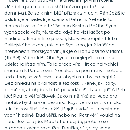
Můžeme si to ilustrovat na dnešním prvním čtení.
Učedníci jsou na lodi a křičí hrůzou, protože se
domnívají, že se k nim blíží přízrak z hlubin. Pán Ježíš je
uklidňuje a následuje scéna s Petrem. Nebude to
dlouho trvat a Petr Ježíše jako Krista a Božího Syna
vyzná zcela veřejně, takže když ho vidí kráčet po
hladině, tak není-li to přízrak, který vystoupil z hlubin
Galilejského jezera, tak je to Syn toho, jenž kráčí po
hřebenech mořských vln, jak je o Bohu psáno v Písmu
(Jb 9,8). Vidím-li Božího Syna, to nejlepší, co mohu
udělat, je jít za ním. To je přece víra – jít co nejrychleji
směrem k Pánu Ježíši. Nečekat na posmrtný život, ale
teď a tady se zařizovat tak, abych mu byl co nejblíž.
Bez ohledu na okolnosti a těžkosti: „Pane, jsi-li to ty,
poruč mi, ať přijdu k tobě po vodách!“ „Tak pojď!“ A Petr
jde! Petr je věřící člověk. Jako mně říká aplikace pro
mobil, abych si vzal deštník, i když venku svítí sluníčko,
tak Petrovi říká Pán Ježíš „Pojď!“, i když je to cesta po
vodní hladině. Buď věříš, nebo ne. Petr věří, kouká na
Pána Ježíše a jde. Moc toho neujde, protože se
najednou začne rozhlížet. Bouřka, vítr, vlny, voda…