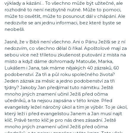
výklady a kázání… To všechno může být užitečné, ale
rozhodně to není nezbytně nutné. Může to pomoci,
může to osvětlit, může to posunout dál v chápání. Ale
nedozvíte se ani jednu informaci, bez které byste se
neobešli.
Jasně, že v Bibli není všechno. Ani o Pánu Ježíši se z ní
nedozvím, co všechno dělal či říkal. Apoštolové mají za
sebou více než tříletou zkušenost putování z místa na
místo a když dáme dohromady Matouše, Marka,
Lukášem i Jana, tak máme nějakých 40 zázraků, 60
podobenství. Za tři a půl roku společného života?
Jeden zázrak za měsíc a jedno podobenství za tři
týdny? Jakoby Jan předjímal tuto námitku. Ještě
mnoho jiných znamení učinil Ježíš před očima
učedníků, a ta nejsou zapsána v této knize. Před
evangelisty ležel náročný úkol a tím je výběr. To je úkol,
který leží i před evangelistou Janem a Jan musí najít
klíč. Právě tento klíč je pro nás dnes zásadní. Ještě
mnoho jiných znamení učinil Ježíš před očima