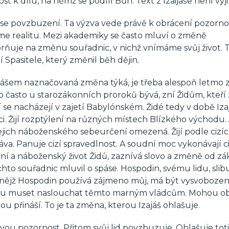
st k dílu, na němž se podílí Bůh. Text z Izaijáše není vý
se povzbuzení. Ta výzva vede právě k obrácení pozornos
 realitu. Mezi akademiky se často mluví o změně
rňuje na změnu souřadnic, v nichž vnímáme svůj život. T
Spasitele, který změnil běh dějin.
ajášem naznačovaná změna týká, je třeba alespoň letmo 
 to často u starozákonních proroků bývá, zní Židům, kteří
 se nacházejí v zajetí Babylónském. Židé tedy v době Iza
ci. Žijí rozptýlení na různých místech Blízkého východu. 
ejich náboženského sebeurčení omezená. Žijí podle cizí
a. Panuje cizí spravedlnost. A soudní moc vykonávají ci
ní a náboženský život Židů, zaznívá slovo a změně od zá
chto souřadnic mluvil o spáse. Hospodin, svému lidu, slib
ro nějž Hospodin používá zájmeno můj, má být vysvobozen
u muset naslouchat těmto marným vládcům. Mohou ob
 přináší. To je ta změna, kterou Izajáš ohlašuje.
svou pozornost. Přitom svůj lid povzbuzuje. Ohlašuje toti