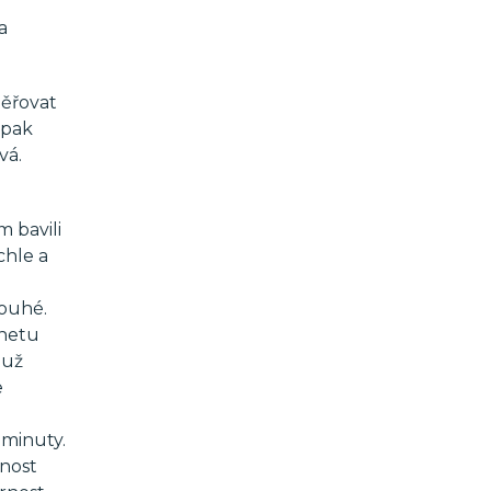
úroveň
a
hlasitosti.
ěřovat
 pak
vá.
 bavili
chle a
louhé.
rnetu
 už
e
 minuty.
rnost