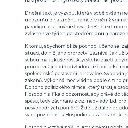
naši pozornost. Tyto texty obrací naší pozorno
Dnešní text je výzvou, která v sobě ovšem ne
upozorňuje na změnu rámce, v němž vnímáme
paradigmatu. Jinými slovy: Dnešní text upozo
zvláště živě týden po štědrém dnu a narození 
K tomu, abychom blíže pochopili, čeho se Iz
situaci, do níž jeho proroctví zaznívá. Jak už
sebou mají zkušenost Asyrského zajetí a nyní
proroctví žijí pod nadvládou cizí politické mo
společenské postavení je nevalné. Svoboda j
zákonů. Výkonná moc vládne podle cizího práv
Do toho politického rámce, který určuje osob
Hospodin si říká o pozornost, aby právě do tě
spásu, tedy záchranu z cizí nadvlády. Lid, p
nesvobodných poměrů. Židé už dále nebudo
svou pozornost k Hospodinu a záchraně, kterou
Hospodin vyzývá svůj lid, aby k němu obrátil 