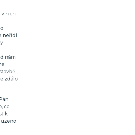
 v nich
ko
e neřídí
dy
ed námi
me
stavbě,
se zdálo
 Pán
, co
st k
souzeno