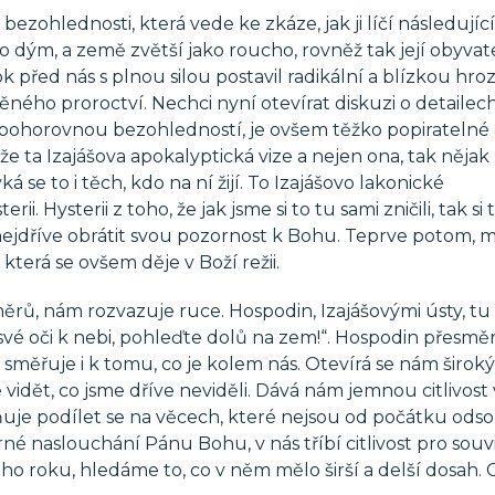
ohlednosti, která vede ke zkáze, jak ji líčí následující
o dým, a země zvětší jako roucho, rovněž tak její obyvat
 před nás s plnou silou postavil radikální a blízkou hro
ěného proroctví. Nechci nyní otevírat diskuzi o detailech
s bohorovnou bezohledností, je ovšem těžko popiratelné 
 že ta Izajášova apokalyptická vize a nejen ona, tak nějak 
á se to i těch, kdo na ní žijí. To Izajášovo lakonické
ii. Hysterii z toho, že jak jsme si to tu sami zničili, tak si 
 nejdříve obrátit svou pozornost k Bohu. Teprve potom,
která se ovšem děje v Boží režii.
ů, nám rozvazuje ruce. Hospodin, Izajášovými ústy, tu
 své oči k nebi, pohleďte dolů na zem!“. Hospodin přesmě
i směřuje i k tomu, co je kolem nás. Otevírá se nám široký
dět, co jsme dříve neviděli. Dává nám jemnou citlivost 
žňuje podílet se na věcech, které nejsou od počátku od
rné naslouchání Pánu Bohu, v nás tříbí citlivost pro souvi
lého roku, hledáme to, co v něm mělo širší a delší dosah.