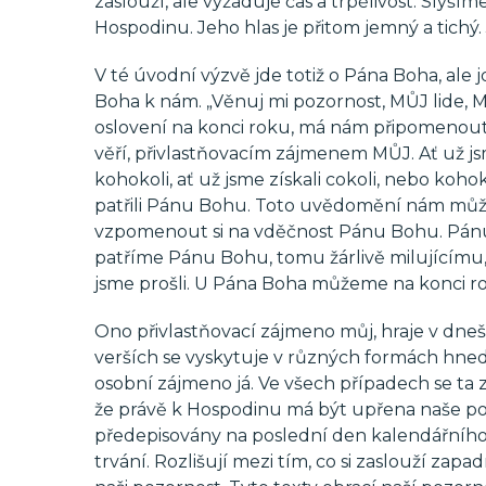
zaslouží, ale vyžaduje čas a trpělivost. Slyš
Hospodinu. Jeho hlas je přitom jemný a tichý.
V té úvodní výzvě jde totiž o Pána Boha, ale 
Boha k nám. „Věnuj mi pozornost, MŮJ lide,
oslovení na konci roku, má nám připomenout
věří, přivlastňovacím zájmenem MŮJ. Ať už jsme
kohokoli, ať už jsme získali cokoli, nebo koh
patřili Pánu Bohu. Toto uvědomění nám můž
vzpomenout si na vděčnost Pánu Bohu. Pán
patříme Pánu Bohu, tomu žárlivě milujícímu, 
jsme prošli. U Pána Boha můžeme na konci r
Ono přivlastňovací zájmeno můj, hraje v dnešn
verších se vyskytuje v různých formách hned
osobní zájmeno já. Ve všech případech se ta
že právě k Hospodinu má být upřena naše pozo
předepisovány na poslední den kalendářního ro
trvání. Rozlišují mezi tím, co si zaslouží zap