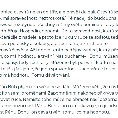
ed otevírá nejen do šíře, ale právě i do dáli. Otevírá se
, má spravedlnost neztroskotá.“ Té naději do budoucna
s se rozplynou, všechny režimy světa pominou, tak ja
dměřuje Hospodin, nepomíjí. Je to spravedlnost, která s
která žije z naděje, a proto jde ruku v ruce se spásou, te
ává poklesky a kolapsy, ale zachraňuje z nich. Je to
vnává člověka. Až teprve tento nadějný výhled, který př
m, co má hodnotu a trvání. Nasloucháme-li Bohu, může
lu spásy, tedy záchrany. Můžeme být pozvání k dílu i na 
totiž zjišťujeme, že jeho spravedlnost zachraňuje to, co 
co má hodnotu. Tomu dává trvání.
Pán Bůh přijímá za své a nese dále. Můžeme věřit, že nás
é dílo všemi proměnami. Zapomněním nakonec přikrývá to
azovat ruce. Namísto toho můžeme obracet naší pozorno
ěnujme pozornost Pánu Bohu, on nám ukazuje, co je od
st Pánu Bohu, on dává trvání tomu, co má hodnotu.