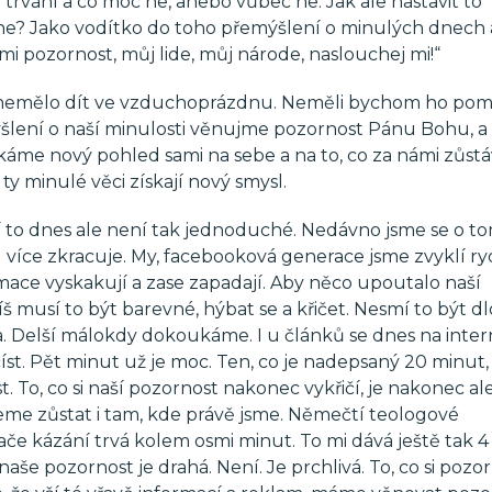
trvání a co moc ne, anebo vůbec ne. Jak ale nastavit to
 ne? Jako vodítko do toho přemýšlení o minulých dnech 
i pozornost, můj lide, můj národe, naslouchej mi!“
 nemělo dít ve vzduchoprázdnu. Neměli bychom ho pom
šlení o naší minulosti věnujme pozornost Pánu Bohu, a
káme nový pohled sami na sebe a na to, co za námi zůstá
 minulé věci získají nový smysl.
to dnes ale není tak jednoduché. Nedávno jsme se o tom
l více zkracuje. My, facebooková generace jsme zvyklí ry
mace vyskakují a zase zapadají. Aby něco upoutalo naší
íš musí to být barevné, hýbat se a křičet. Nesmí to být d
a. Delší málokdy dokoukáme. I u článků se dnes na inte
íst. Pět minut už je moc. Ten, co je nadepsaný 20 minut,
 To, co si naší pozornost nakonec vykřičí, je nakonec al
eme zůstat i tam, kde právě jsme. Němečtí teologové
e kázání trvá kolem osmi minut. To mi dává ještě tak 4
 naše pozornost je drahá. Není. Je prchlivá. To, co si pozo