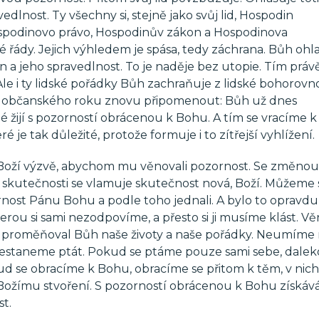
dlnost. Ty všechny si, stejně jako svůj lid, Hospodin
ospodinovo právo, Hospodinův zákon a Hospodinova
ké řády. Jejich výhledem je spása, tedy záchrana. Bůh ohl
n a jeho spravedlnost. To je naděje bez utopie. Tím právě
Ale i ty lidské pořádky Bůh zachraňuje z lidské bohorovno
nku občanského roku znovu připomenout: Bůh už dnes
é žijí s pozorností obrácenou k Bohu. A tím se vracíme 
je tak důležité, protože formuje i to zítřejší vyhlížení.
 Boží výzvě, abychom mu věnovali pozornost. Se změnou
í skutečnosti se vlamuje skutečnost nová, Boží. Můžeme 
rnost Pánu Bohu a podle toho jednali. A bylo to opravdu
rou si sami nezodpovíme, a přesto si ji musíme klást. V
y proměňoval Bůh naše životy a naše pořádky. Neumíme 
přestaneme ptát. Pokud se ptáme pouze sami sebe, dalek
e obracíme k Bohu, obracíme se přitom k těm, v nichž
Božímu stvoření. S pozorností obrácenou k Bohu získá
t.