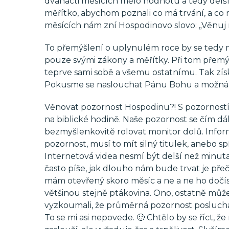
dvanácti měsících mělo hodnotu a tedy delší 
měřítko, abychom poznali co má trvání, a co
měsících nám zní Hospodinovo slovo: „Věnuj m
To přemýšlení o uplynulém roce by se tedy
pouze svými zákony a měřítky. Při tom přemý
teprve sami sobě a všemu ostatnímu. Tak zís
Pokusme se naslouchat Pánu Bohu a možná ty
Věnovat pozornost Hospodinu?! S pozorností 
na biblické hodině. Naše pozornost se čím dá
bezmyšlenkovitě rolovat monitor dolů. Infor
pozornost, musí to mít silný titulek, anebo sp
Internetová videa nesmí být delší než minut
často píše, jak dlouho nám bude trvat je přeč
mám otevřený skoro měsíc a ne a ne ho dočíst.
většinou stejně ptákovina. Ono, ostatně můž
vyzkoumali, že průměrná pozornost posluchač
To se mi asi nepovede. 🙂 Chtělo by se říct, že