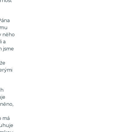
ornost
 Pána
žímu
v něho
i a
h jsme
 že
terými
ch
uje
zněno,
co má
luhuje