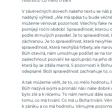
hodnotu. Co mělo trvání.
V závěrečných slovech našeho textu se náš pohl
nadějný výhled: „Ale má spása tu bude věčně
můžeme věnovat pozornost. Všechny fake new
pomíjejí roční období. Spravedlnost, kterou o
podle strnulých pravidel. Je to spravedlnost, 
záchranou. Je to spravedlnost, která nevyhled
spravedlnost, která neohýbá hřbety, ale naro
Bůh otevírá, nám umožňuje podílet se na to
zaslechnout pozvání ke spolupráci na jeho dí
která by se zdála marná. S pozorností k Bohu 
odepsané. Boží spravedlnost zachraňuje to, 
A tak můžeme věřit, že to, co mělo hodnotu, 
Bůh nazývá svými a pronáší nás i naše dobr
bylo zlé a k ničemu. To nám nemusí dále sv
tomu, co má trvání. Co má u Boha trvání. V
k zániku a co má hodnotu. Věnujme pozorno