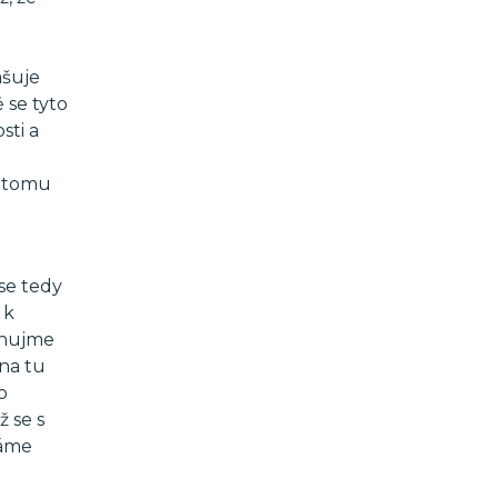
ašuje
 se tyto
sti a
k tomu
se tedy
 k
ěnujme
na tu
o
 se s
váme