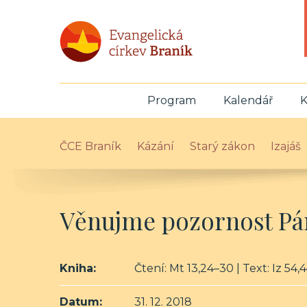
Program
Kalendář
K
ČCE Braník
Kázání
Starý zákon
Izajáš
Věnujme pozornost P
Kniha:
Čtení: Mt 13,24–30 | Text: Iz 54,
Datum:
31. 12. 2018