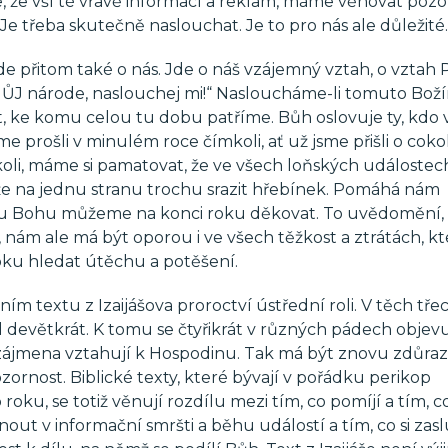
íme, že vší té vřavě informací a reklam, máme věnovat poz
 Je třeba skutečně naslouchat. Je to pro nás ale důležité.
jde přitom také o nás. Jde o náš vzájemný vztah, o vztah
 MŮJ národe, naslouchej mi!“ Nasloucháme-li tomuto Bo
, ke komu celou tu dobu patříme. Bůh oslovuje ty, kdo 
 prošli v minulém roce čímkoli, ať už jsme přišli o cokol
okoli, máme si pamatovat, že ve všech loňských událostec
e na jednu stranu trochu srazit hřebínek. Pomáhá nám
u Bohu můžeme na konci roku děkovat. To uvědomění,
nám ale má být oporou i ve všech těžkost a ztrátách, k
oku hledat útěchu a potěšení.
ím textu z Izaijášova proroctví ústřední roli. V těch tře
 devětkrát. K tomu se čtyřikrát v různých pádech objev
 zájmena vztahují k Hospodinu. Tak má být znovu zdůra
rnost. Biblické texty, které bývají v pořádku perikop
ku, se totiž věnují rozdílu mezi tím, co pomíjí a tím, 
adnout v informační smršti a běhu událostí a tím, co si zas