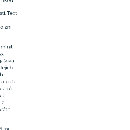
jimkou.
ti. Text
o zní
zmínit
 za
jášova
Jejich
ch
zí paže.
kladů.
uje
 z
rátit
ž, že