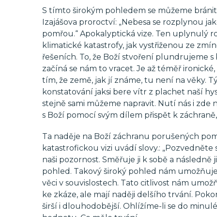
S tímto širokým pohledem se můžeme bránit bez
Izajášova proroctví: „Nebesa se rozplynou jak
pomřou.“ Apokalyptická vize. Ten uplynulý rok
klimatické katastrofy, jak vystřiženou ze zmín
řešeních. To, že Boží stvoření plundrujeme 
začíná se nám to vracet. Je až téměř ironické,
tím, že země, jak jí známe, tu není na věky. Týk
konstatování jaksi bere vítr z plachet naší hyster
stejně sami můžeme napravit. Nutí nás i zde
s Boží pomocí svým dílem přispět k záchraně, 
Ta naděje na Boží záchranu porušených poměr
katastrofickou vizi uvádí slovy.: „Pozvedněte
naši pozornost. Směřuje ji k sobě a následně j
pohled. Takový široký pohled nám umožňuje vi
věci v souvislostech. Tato citlivost nám umo
ke zkáze, ale mají naději delšího trvání. Poko
širší i dlouhodobější. Ohlížíme-li se do minu