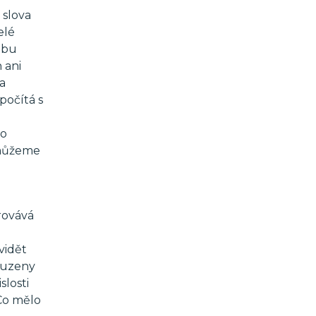
 slova
elé
zbu
 ani
a
počítá s
to
 můžeme
rovává
vidět
souzeny
slosti
 Co mělo