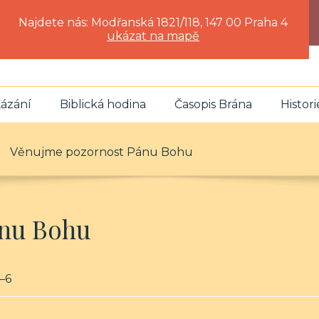
Najdete nás: Modřanská 1821/118, 147 00 Praha 4
ukázat na mapě
ázání
Biblická hodina
Časopis Brána
Histori
Věnujme pozornost Pánu Bohu
ánu Bohu
4–6