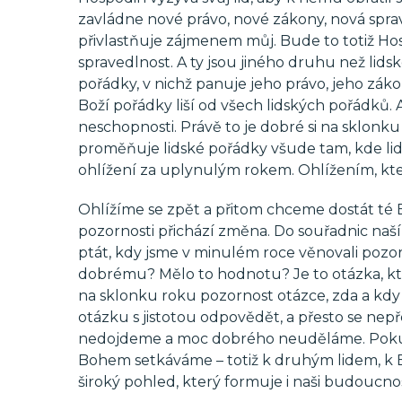
zavládne nové právo, nové zákony, nová sprave
přivlastňuje zájmenem můj. Bude to totiž H
spravedlnost. A ty jsou jiného druhu než lids
pořádky, v nichž panuje jeho právo, jeho záko
Boží pořádky liší od všech lidských pořádků. 
neschopnosti. Právě to je dobré si na sklo
proměňuje lidské pořádky všude tam, kde lid
ohlížení za uplynulým rokem. Ohlížením, které 
Ohlížíme se zpět a přitom chceme dostát té
pozornosti přichází změna. Do souřadnic naš
ptát, kdy jsme v minulém roce věnovali pozo
dobrému? Mělo to hodnotu? Je to otázka, kte
na sklonku roku pozornost otázce, zda a kd
otázku s jistotou odpovědět, a přesto se ne
nedojdeme a moc dobrého neuděláme. Pokud s
Bohem setkáváme – totiž k druhým lidem, k 
široký pohled, který formuje i naši budoucnos