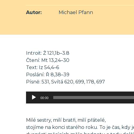
Autor:
Michael Pfann
Introit: Ž 121,1b–3.8
Čtení: Mt 13,24–30
Text: Iz 54,4–6
Poslání: Ř 8,38–39
Písně: 531, Svítá 620, 699, 178, 697
Audio
00:00
přehrávač
Milé sestry, milí bratři, milí přátelé,
stojíme na konci starého roku. To je čas, kdy