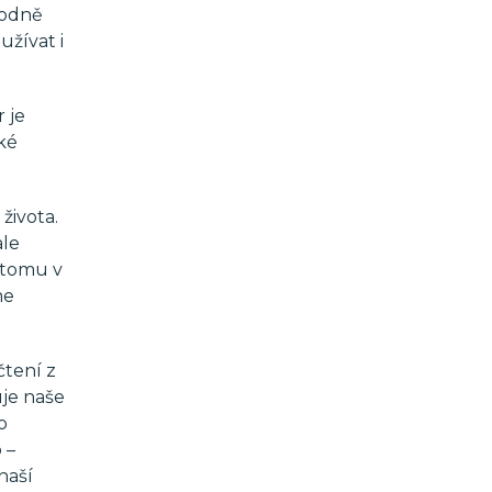
bodně
užívat i
 je
ké
života.
ale
 tomu v
me
čtení z
uje naše
o
 –
naší