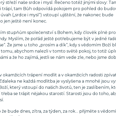
rý střeží naše srdce i mysl. Řečeno totéž jinými slovy: T
í i trápí, tam Bůh odpovídá pokojem pro pohled do budo
vah („srdce i mysl“) vstoupí ujištění, že nakonec bude
to jen ještě není konec.
ším stupňům společenství s Bohem, kdy člověk plně pro
ndy. Myslím, že pořád ještě potřebujeme být v jedné řadě
se“. Že jsme u toho „prosím a dík“, kdy s vědomím Boží bl
K tomu, abychom nalezli v tomto světě pokoj, to totiž úpln
námi a že ho zajímá, jestli se nám vede zle, nebo jsme do
okamžicích trápení modlit a v okamžicích radosti zpívat
 Zdaleka ne každá modlitba je vyslyšena a mnohé jsou vy
 Boží, který vstoupí do našich životů, ten je zaslíbením, kt
eba se trápit nějakou starostí. Starosti jsou do toho, ab
í.
 že bude dnes, zítra, za týden, za rok… přijměte s vědom