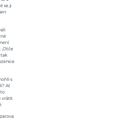
 se ji
jen
ili
žné
 není
: ‚Otče
 tak
sazenice
ohli s
i? Ať
 to
vrátit.
é.
azarova