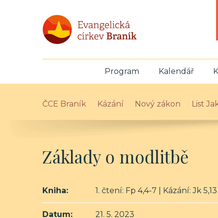
Program
Kalendář
K
ČCE Braník
Kázání
Nový zákon
List J
Základy o modlitbě
Kniha:
1. čtení: Fp 4,4-7 | Kázání: Jk 5,13
Datum:
21. 5. 2023