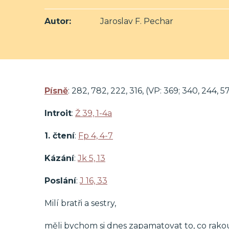
Autor:
Jaroslav F. Pechar
Písně
: 282, 782, 222, 316, (VP: 369; 340, 244, 5
Introit
:
Ž 39, 1-4a
1. čtení
:
Fp 4, 4-7
Kázání
:
Jk 5, 13
Poslání
:
J 16, 33
Milí bratři a sestry,
měli bychom si dnes zapamatovat to, co rakou