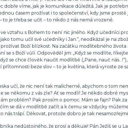
c dobře víme, jak je komunikace důležitá. Jak je potřebné
 jednou časem prožívat i to společenství, kdy jsme prostě 
 to je třeba se učit – to nikdo z nás nemá vrozené.
 ve vztahu s Bohem to není nic jiného. Když učedníci pros
, jako tomu učil své učedníky i Jan.“, neodkázal je na zbo
ci prožívat Boží blízkost. Na začátku modlitebného života
 se s Boží vůlí. Odpověděl jim: „Když se modlíte, říkejte
 Když se chce člověk naučit modlitbě („Pane, nauč nás…!“),
í přítomnosti beze slov – to je květina, která vyroste ze 
ska učí, že nic není tak malicherné, abychom o tom nem
 se někomu z vás zle? Ať se modlí! Je někdo dobré mysl
Mám problém? Pak prosím o pomoc. Mám se fajn? Pak za
s čím se dá v modlitbě začít a k čemu se vždycky můžeme 
 co nás trápí. Děkovat, protože dobro je tak nesamozřejm
bníka nedůstojného, že prosí a děkuje! Pán Ježíš se u L