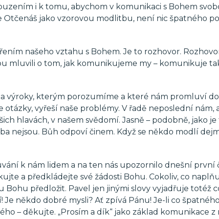
zbuzením i k tomu, abychom v komunikaci s Bohem svo
áme Otčenáš jako vzorovou modlitbu, není nic špatného po
dřením našeho vztahu s Bohem. Je to rozhovor. Rozhovor
bu mluvili o tom, jak komunikujeme my – komunikuje ta
y a výroky, kterým porozumíme a které nám promluví do 
še otázky, vyřeší naše problémy. V řadě neposlední nám, 
šich hlavách, v našem svědomí. Jasně – podobně, jako je
eba nejsou. Bůh odpoví činem. Když se někdo modlí dej
vání k nám lidem a na ten nás upozornilo dnešní první 
kujte a předkládejte své žádosti Bohu. Cokoliv, co naplň
nu Bohu předložit. Pavel jen jinými slovy vyjadřuje totéž c
! Je někdo dobré mysli? Ať zpívá Pánu! Je-li co špatného
rého – děkujte. „Prosím a dík“ jako základ komunikace z 