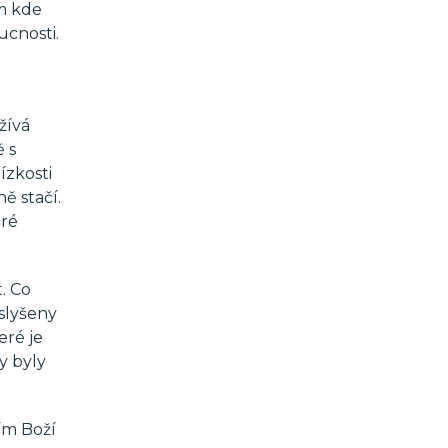
am kde
ucnosti.
žívá
 s
ízkosti
ě stačí.
bré
. Co
slyšeny
eré je
y byly
ím Boží