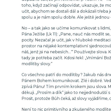
toho, když začínají odpovídat, ukazuje, že mo
učit, abychom se dostali dál a dokázali třeba
spolu a je nám spolu dobře. Ale ještě jednou –
No – a tak jako se učíme komunikovat s lidmi,
Pána Ježíše (Lk 11): „Pane, nauč nás modlit se
pocity. Nezačal je učit, jak v hluboké medita
prostor na nějaké kontemplativní sjednocování
náš, jenž jsi na nebesích…‘“ Používejte slova.
tady je potřeba začít. Kdosi řekl: „Vnímání Bož
modlitby slovy.“
Co všechno patří do modlitby? Jakub nás dne
Pánem Bohem komunikovat. Zlé i dobré. Vede
zpívá Pánu! Tím prvním krokem jsou slova. 
děkuji. „Prosím a dík“ jako to nejjednodušší 
Prosit, protože Bůh čeká, až slovy vyjádříme,
Není to nic primitivního a zkušeného modlite