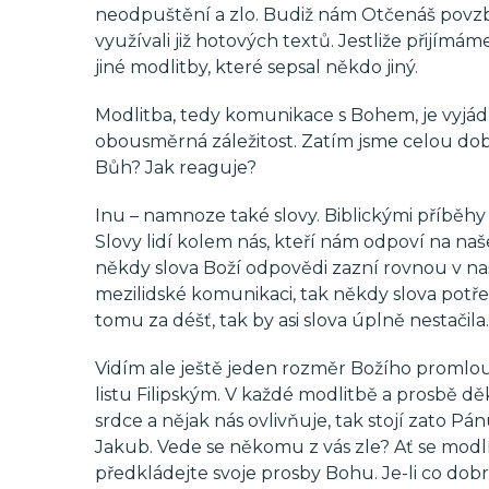
neodpuštění a zlo. Budiž nám Otčenáš pov
využívali již hotových textů. Jestliže přijím
jiné modlitby, které sepsal někdo jiný.
Modlitba, tedy komunikace s Bohem, je vyjá
obousměrná záležitost. Zatím jsme celou do
Bůh? Jak reaguje?
Inu – namnoze také slovy. Biblickými příběh
Slovy lidí kolem nás, kteří nám odpoví na na
někdy slova Boží odpovědi zazní rovnou v na
mezilidské komunikaci, tak někdy slova potř
tomu za déšť, tak by asi slova úplně nestačila.
Vidím ale ještě jeden rozměr Božího promlou
listu Filipským. V každé modlitbě a prosbě dě
srdce a nějak nás ovlivňuje, tak stojí zato Pá
Jakub. Vede se někomu z vás zle? Ať se modlí
předkládejte svoje prosby Bohu. Je-li co dob