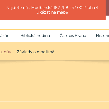
Najdete nás: Modřanská 1821/118, 147 00 Praha 4
ukázat na mapě
ázání
Biblická hodina
Časopis Brána
Histori
akubův
Základy o modlitbě