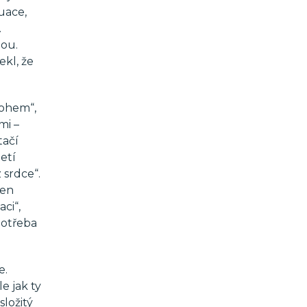
uace,
.
bou.
kl, že
Bohem“,
mi –
tačí
etí
 srdce“.
jen
ci“,
potřeba
e.
e jak ty
ložitý