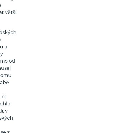
s
t větší
idských
m
u a
ny
samo od
musel
ř tomu
sobě
 či
ohlo.
i, v
dských
a
 se z