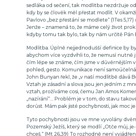
sedláka od sečení, tak modlitba nezdržuje od
kdy by se člověk měl přestat modlit. V okamžicí
Pavlovo „bez přestání se modlete“ (1Tes 5,17)
Jenže – znamená to, že máme celý život prokl
kdyby tomu tak bylo, tak by nám určitě Pán 
Modlitba. Úplně nejjednodušší definice by b
abychom více vyzdvihli to, že nemusí nutně j
čím lépe se známe, čím jsme v důvěrnějším vz
pohled, gesto. Komunikace není samoúčelná, al
John Bunyan řekl, že „v naší modlitbě dává B
Vztah je zásadní a slova jsou jen jedním z m
vztah, prožíváme cosi, čemu Jan Amos Komens
„nazírání“… Problém je v tom, do stavu tako
dorůst. Mám pak jisté pochybnosti, jak moc j
Tyto pochybnosti jsou ve mne vyvolány dvěm
Pozemský Ježíš, který se modlí „Otče můj, je-l
chceš.“ (Mt 26,39) To rozhodně není vyjádře