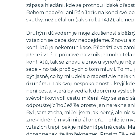
zápas a hledání, kde se protnou lidské předsta
Bohem nedošel ani Pán Ježíš na konci své po
skutky, než dělal on (jak slíbil: J 14,12), ale
Druhým důvodem je moje zkušenost s běžnými 
vztazích se beze slov neobejdeme. Znovu a z
konfliktů je nekomunikace. Přichází dva zam
přece i v této přípravě na vznik jednoho těl
konfliktů, tak se znovu a znovu vynořuje ně
sebe – no tak proč bych o tom mluvil. To mu 
být jasné, co by mi udělalo radost! Ale neřekno
druhému. Tak svoji nespokojenost ukryjí kdes
není cesta, která by vedla k dobrému výsledku
svévolníkovi volí cestu mlčení. Aby se snad s
odpouštějícího Ježíše prostě jen neřekne ani
Byl jsem zticha, mlčel jsem jak němý, ale nic se
zneklidněné mysli mi plál oheň… Tohle je mys
vztazích trápí, pak je mlčení špatná cesta. Ma
dopadne tak, že jim řekneme: „Prosím Tě – ně