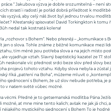
 práce.“ Jakubova výzva je dobře srozumitelná – není sit
ch strastí i radostí je pořád dobrá příležitost k modlitbě
 nás vyzývá, aby celý náš život byl jednou trvalou modlit
ečet? Křesťanský spisovatel David Torkingkton k tomu ře
Bůh nedal tak kostnatá kolena!
yla „rozhovor s Bohem“. Nebo přesněji – „komunikace s 
ít jen o slova. Tohle známe z běžné komunikace mezi lid
tahu, tím méně jsou potřeba slova a na jejich místo pos
e vyjadřuje vztah. Slavný baptistický kazatel ze 17. stol
ůh neskonale víc přednost srdci beze slov před slovy bez
noha projevů tohoto vztahu. Kdyby slova nebyla a zůstal 
ký říká „patření na Boha“, můžeme mluvit o „kontempla
vého sjednocení s Bohem, že už slov nebude potřeba, je 
e to v našem světě vůbec možné.
a věcmi. Předně je to getsemanská modlitba Pána Ježíš
i možné, ať mne mine tento kalich; avšak ne jak já chci, al
ní nějakého mystického sjednocení s Bohem To je hodně s