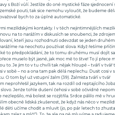
vy s Boží vůlí. Jestliže do oné mystické fáze sjednocení 
zemské pouti, tak sice nemohu vyloučit, že budeme děla
 nepovažoval bych to za úplně automatické.
mezilidskými kontakty. I v těch nejintimnějších mezil
novu na to narážím v diskusích se snoubenci, že zdroje
ilovaní, kteří jsou rozhodnuti odevzdat se jeden druhém
a narážíme na neochotu používat slova. Když řešíme příči
jaké to předpokládání, že to tomu druhému musí dojít 
přece muselo být jasné, jak moc mě to štve! To jí přece 
u to. Je jim to v tu chvíli tak nějak hloupé – tváří v tvá
i v sobě – no a ona tam pak dělá neplechu. Dusit cosi v 
. O tom byl už vstupní žalm (39). Žalmista tváří v tvář
ám neprohřešil jazykem, tak na rozdíl od reptajícího Joba
 slovo. Jenže tohle dušení čehosi v sobě očividně nepom
 nezlepšilo, má bolest se rozjitřila. Srdce pálilo mě v hrud
lím obecně lidská zkušenost, že když nás něco v mezili
lé děti učíme chodit a mluvit (jo, po pár letech to zhust
kam zalez a mlč!“). To, že ale na ně mluvíme a radujeme