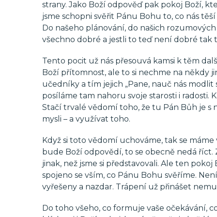
strany. Jako Boží odpověď pak pokoj Boží, kte
jsme schopni svěřit Pánu Bohu to, co nás těš
Do našeho plánování, do našich rozumových ú
všechno dobré a jestli to teď není dobré tak 
Tento pocit už nás přesouvá kamsi k těm dal
Boží přítomnost, ale to si nechme na někdy ji
učedníky a tím jejich „Pane, nauč nás modlit 
posíláme tam nahoru svoje starosti i radosti. 
Stačí trvalé vědomí toho, že tu Pán Bůh je s 
mysli – a využívat toho.
Když si toto vědomí uchováme, tak se máme v 
bude Boží odpovědí, to se obecně nedá říct.
jinak, než jsme si představovali. Ale ten pokoj
spojeno se vším, co Pánu Bohu svěříme. Není tř
vyřešeny a nazdar. Trápení už přinášet nemus
Do toho všeho, co formuje vaše očekávání, co