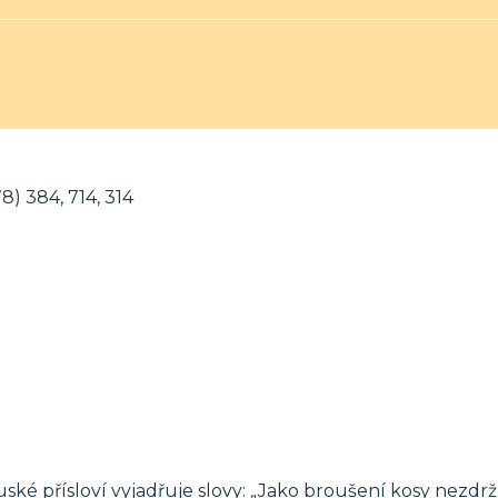
78) 384, 714, 314
ské přísloví vyjadřuje slovy: „Jako broušení kosy nezdr