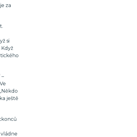
je za
t.
ž si
. Když
etického
 –
 Ve
ň „Někdo
ka ještě
eckonců
e vládne