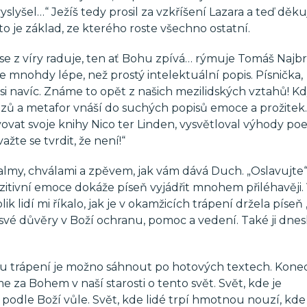
 vyslyšel…“ Ježíš tedy prosil za vzkříšení Lazara a teď děku
 to je základ, ze kterého roste všechno ostatní.
 se z víry raduje, ten ať Bohu zpívá… rýmuje Tomáš Najbr
 mnohdy lépe, než prostý intelektuální popis. Písnička,
i navíc. Známe to opět z našich mezilidských vztahů! Kdy
razů a metafor vnáší do suchých popisů emoce a prožitek
vovat svoje knihy Nico ter Linden, vysvětloval výhody po
žte se tvrdit, že není!“
žalmy, chválami a zpěvem, jak vám dává Duch. „Oslavujte“
itivní emoce dokáže píseň vyjádřit mnohem přiléhavěji.
lidí mi říkalo, jak je v okamžicích trápení držela píse
 své důvěry v Boží ochranu, pomoc a vedení. Také ji dnes
žiku trápení je možno sáhnout po hotových textech. Kon
e za Bohem v naší starosti o tento svět. Svět, kde je
 podle Boží vůle. Svět, kde lidé trpí hmotnou nouzí, kd