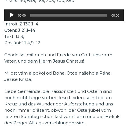
Písně: 130, 638, 166, 203, 700, 550
Audio
00:00
00:00
přehrávač
Introit: Ž 130,1–4
Čtení: J 21,1–14
Text: 1J 3,1
Poslání: 1J 4,9–12
Gnade sei mit euch und Friede von Gott, unserem
Vater, und dem Herrn Jesus Christus!
Milost vám a pokoj od Boha, Otce našeho a Pána
Ježíše Krista.
Liebe Gemeinde, die Passionszeit und Ostern sind
noch nicht lange vorbei. Jesu Leiden, sein Tod am
Kreuz und das Wunder der Auferstehung sind uns
noch immer präsent, obwohl der Osterjubel vom
letzten Sonntag schon fast vom Lärm und der Hektik
des Prager Alltags verschlungen wird.