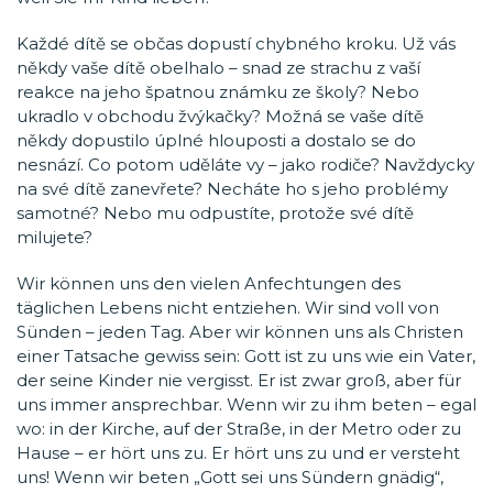
Každé dítě se občas dopustí chybného kroku. Už vás
někdy vaše dítě obelhalo – snad ze strachu z vaší
reakce na jeho špatnou známku ze školy? Nebo
ukradlo v obchodu žvýkačky? Možná se vaše dítě
někdy dopustilo úplné hlouposti a dostalo se do
nesnází. Co potom uděláte vy – jako rodiče? Navždycky
na své dítě zanevřete? Necháte ho s jeho problémy
samotné? Nebo mu odpustíte, protože své dítě
milujete?
Wir können uns den vielen Anfechtungen des
täglichen Lebens nicht entziehen. Wir sind voll von
Sünden – jeden Tag. Aber wir können uns als Christen
einer Tatsache gewiss sein: Gott ist zu uns wie ein Vater,
der seine Kinder nie vergisst. Er ist zwar groß, aber für
uns immer ansprechbar. Wenn wir zu ihm beten – egal
wo: in der Kirche, auf der Straße, in der Metro oder zu
Hause – er hört uns zu. Er hört uns zu und er versteht
uns! Wenn wir beten „Gott sei uns Sündern gnädig“,