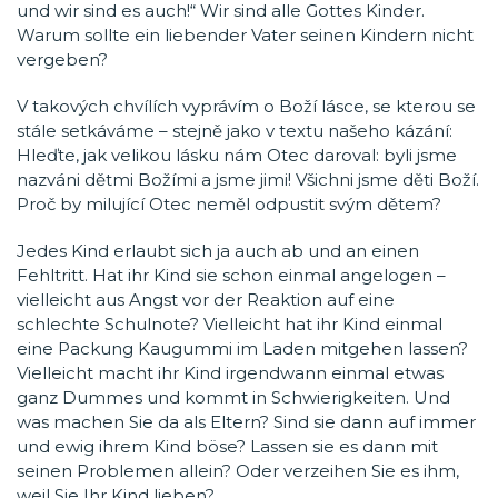
und wir sind es auch!“ Wir sind alle Gottes Kinder.
Warum sollte ein liebender Vater seinen Kindern nicht
vergeben?
V takových chvílích vyprávím o Boží lásce, se kterou se
stále setkáváme – stejně jako v textu našeho kázání:
Hleďte, jak velikou lásku nám Otec daroval: byli jsme
nazváni dětmi Božími a jsme jimi! Všichni jsme děti Boží.
Proč by milující Otec neměl odpustit svým dětem?
Jedes Kind erlaubt sich ja auch ab und an einen
Fehltritt. Hat ihr Kind sie schon einmal angelogen –
vielleicht aus Angst vor der Reaktion auf eine
schlechte Schulnote? Vielleicht hat ihr Kind einmal
eine Packung Kaugummi im Laden mitgehen lassen?
Vielleicht macht ihr Kind irgendwann einmal etwas
ganz Dummes und kommt in Schwierigkeiten. Und
was machen Sie da als Eltern? Sind sie dann auf immer
und ewig ihrem Kind böse? Lassen sie es dann mit
seinen Problemen allein? Oder verzeihen Sie es ihm,
weil Sie Ihr Kind lieben?