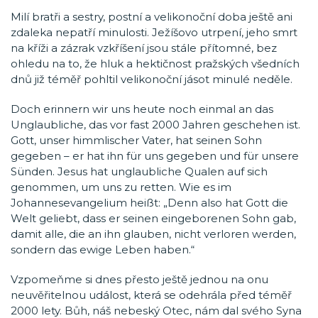
Milí bratři a sestry, postní a velikonoční doba ještě ani
zdaleka nepatří minulosti. Ježíšovo utrpení, jeho smrt
na kříži a zázrak vzkříšení jsou stále přítomné, bez
ohledu na to, že hluk a hektičnost pražských všedních
dnů již téměř pohltil velikonoční jásot minulé neděle.
Doch erinnern wir uns heute noch einmal an das
Unglaubliche, das vor fast 2000 Jahren geschehen ist.
Gott, unser himmlischer Vater, hat seinen Sohn
gegeben – er hat ihn für uns gegeben und für unsere
Sünden. Jesus hat unglaubliche Qualen auf sich
genommen, um uns zu retten. Wie es im
Johannesevangelium heißt: „Denn also hat Gott die
Welt geliebt, dass er seinen eingeborenen Sohn gab,
damit alle, die an ihn glauben, nicht verloren werden,
sondern das ewige Leben haben.“
Vzpomeňme si dnes přesto ještě jednou na onu
neuvěřitelnou událost, která se odehrála před téměř
2000 lety. Bůh, náš nebeský Otec, nám dal svého Syna