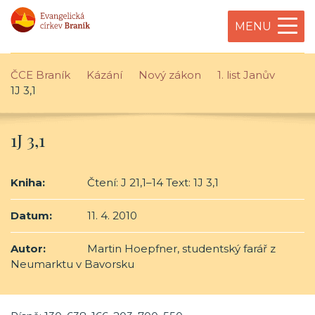
MENU
ČCE Braník
Kázání
Nový zákon
1. list Janův
1J 3,1
1J 3,1
Kniha:
Čtení: J 21,1–14 Text: 1J 3,1
Datum:
11. 4. 2010
Autor:
Martin Hoepfner, studentský farář z
Neumarktu v Bavorsku