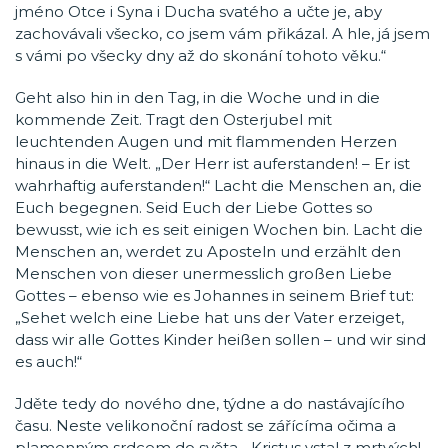
jméno Otce i Syna i Ducha svatého a učte je, aby
zachovávali všecko, co jsem vám přikázal. A hle, já jsem
s vámi po všecky dny až do skonání tohoto věku.“
Geht also hin in den Tag, in die Woche und in die
kommende Zeit. Tragt den Osterjubel mit
leuchtenden Augen und mit flammenden Herzen
hinaus in die Welt. „Der Herr ist auferstanden! – Er ist
wahrhaftig auferstanden!“ Lacht die Menschen an, die
Euch begegnen. Seid Euch der Liebe Gottes so
bewusst, wie ich es seit einigen Wochen bin. Lacht die
Menschen an, werdet zu Aposteln und erzählt den
Menschen von dieser unermesslich großen Liebe
Gottes – ebenso wie es Johannes in seinem Brief tut:
„Sehet welch eine Liebe hat uns der Vater erzeiget,
dass wir alle Gottes Kinder heißen sollen – und wir sind
es auch!“
Jděte tedy do nového dne, týdne a do nastávajícího
času. Neste velikonoční radost se zářícíma očima a
plamenným srdcem do světa. „Kristus vstal z mrtvých! –