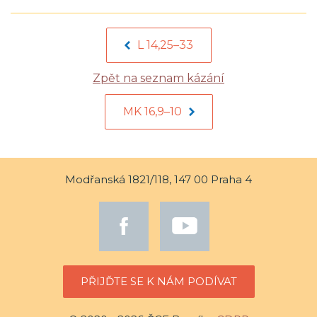
L 14,25–33
Zpět na seznam kázání
MK 16,9–10
Modřanská 1821/118, 147 00 Praha 4
PŘIJĎTE SE K NÁM PODÍVAT