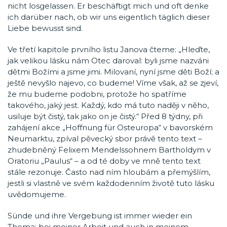
nicht losgelassen. Er beschäftigt mich und oft denke
ich darüber nach, ob wir uns eigentlich täglich dieser
Liebe bewusst sind.
Ve třetí kapitole prvního listu Janova čteme: „Hleďte,
jak velikou lásku nám Otec daroval: byli jsme nazváni
dětmi Božími a jsme jimi. Milovaní, nyní jsme děti Boží; a
ještě nevyšlo najevo, co budeme! Víme však, až se zjeví,
že mu budeme podobni, protože ho spatříme
takového, jaký jest. Každý, kdo má tuto naději v něho,
usiluje být čistý, tak jako on je čistý.“ Před 8 týdny, při
zahájení akce „Hoffnung für Osteuropa“ v bavorském
Neumarktu, zpíval pěvecký sbor právě tento text –
zhudebněný Felixem Mendelssohnem Bartholdym v
Oratoriu „Paulus“ – a od té doby ve mně tento text
stále rezonuje. Často nad ním hloubám a přemýšlím,
jestli si vlastně ve svém každodenním životě tuto lásku
uvědomujeme.
Sünde und ihre Vergebung ist immer wieder ein
Thema: bei meiner Arbeit und auch in meinem