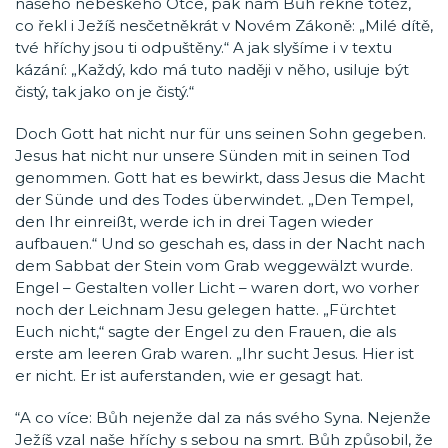
našeho nebeského Otce, pak nám Bůh řekne totéž,
co řekl i Ježíš nesčetněkrát v Novém Zákoně: „Milé dítě,
tvé hříchy jsou ti odpuštěny.“ A jak slyšíme i v textu
kázání: „Každý, kdo má tuto naději v něho, usiluje být
čistý, tak jako on je čistý.“
Doch Gott hat nicht nur für uns seinen Sohn gegeben.
Jesus hat nicht nur unsere Sünden mit in seinen Tod
genommen. Gott hat es bewirkt, dass Jesus die Macht
der Sünde und des Todes überwindet. „Den Tempel,
den Ihr einreißt, werde ich in drei Tagen wieder
aufbauen.“ Und so geschah es, dass in der Nacht nach
dem Sabbat der Stein vom Grab weggewälzt wurde.
Engel – Gestalten voller Licht – waren dort, wo vorher
noch der Leichnam Jesu gelegen hatte. „Fürchtet
Euch nicht,“ sagte der Engel zu den Frauen, die als
erste am leeren Grab waren. „Ihr sucht Jesus. Hier ist
er nicht. Er ist auferstanden, wie er gesagt hat.
“A co více: Bůh nejenže dal za nás svého Syna. Nejenže
Ježíš vzal naše hříchy s sebou na smrt. Bůh způsobil, že