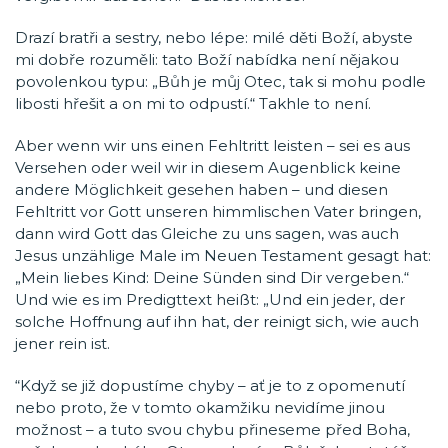
Drazí bratři a sestry, nebo lépe: milé děti Boží, abyste
mi dobře rozuměli: tato Boží nabídka není nějakou
povolenkou typu: „Bůh je můj Otec, tak si mohu podle
libosti hřešit a on mi to odpustí.“ Takhle to není.
Aber wenn wir uns einen Fehltritt leisten – sei es aus
Versehen oder weil wir in diesem Augenblick keine
andere Möglichkeit gesehen haben – und diesen
Fehltritt vor Gott unseren himmlischen Vater bringen,
dann wird Gott das Gleiche zu uns sagen, was auch
Jesus unzählige Male im Neuen Testament gesagt hat:
„Mein liebes Kind: Deine Sünden sind Dir vergeben.“
Und wie es im Predigttext heißt: „Und ein jeder, der
solche Hoffnung auf ihn hat, der reinigt sich, wie auch
jener rein ist.
“Když se již dopustíme chyby – ať je to z opomenutí
nebo proto, že v tomto okamžiku nevidíme jinou
možnost – a tuto svou chybu přineseme před Boha,