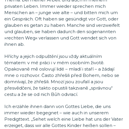
privaten Leben. Immer wieder sprechen mich
Menschen an – junge wie alte – und bitten mich um
ein Gespräch. Oft haben sie gesündigt vor Gott, oder
glauben es getan zu haben. Manche sind verzweifelt
und glauben, sie haben dadurch den sogenannten
»rechten Weg« verlassen und Gott wendet sich von
ihnen ab.
Hříchy a jejich odpuštění jsou vždy aktuálním
tématem: v mé práci i v mém osobním životě.
Opakovaně mě oslovují lidé – mladí i staří – a žádají
mne o rozhovor. Často zhřešili před Bohem, nebo se
domnívají, že zhřešili. Mnozí jsou zoufalí a jsou
přesvědčeni, že takto opustili takzvaně „správnou“
cestu a že se od nich Bůh odvrací.
Ich erzähle ihnen dann von Gottes Liebe, die uns
immer wieder begegnet – wie auch in unserem
Predigttext. „Sehet welch eine Liebe hat uns der Vater
erzeiget, dass wir alle Gottes Kinder heißen sollen –