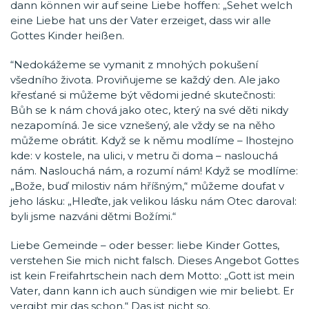
dann können wir auf seine Liebe hoffen: „Sehet welch
eine Liebe hat uns der Vater erzeiget, dass wir alle
Gottes Kinder heißen.
“Nedokážeme se vymanit z mnohých pokušení
všedního života. Proviňujeme se každý den. Ale jako
křesťané si můžeme být vědomi jedné skutečnosti:
Bůh se k nám chová jako otec, který na své děti nikdy
nezapomíná. Je sice vznešený, ale vždy se na něho
můžeme obrátit. Když se k němu modlíme – lhostejno
kde: v kostele, na ulici, v metru či doma – naslouchá
nám. Naslouchá nám, a rozumí nám! Když se modlíme:
„Bože, buď milostiv nám hříšným,“ můžeme doufat v
jeho lásku: „Hleďte, jak velikou lásku nám Otec daroval:
byli jsme nazváni dětmi Božími.“
Liebe Gemeinde – oder besser: liebe Kinder Gottes,
verstehen Sie mich nicht falsch. Dieses Angebot Gottes
ist kein Freifahrtschein nach dem Motto: „Gott ist mein
Vater, dann kann ich auch sündigen wie mir beliebt. Er
vergibt mir das schon.“ Das ist nicht so.