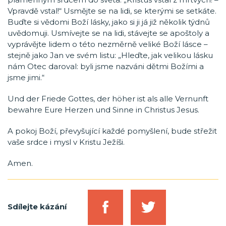
Vpravdě vstal!“ Usmějte se na lidi, se kterými se setkáte.
Buďte si vědomi Boží lásky, jako si ji já již několik týdnů
uvědomuji. Usmívejte se na lidi, stávejte se apoštoly a
vyprávějte lidem o této nezměrně veliké Boží lásce –
stejně jako Jan ve svém listu: „Hleďte, jak velikou lásku
nám Otec daroval: byli jsme nazváni dětmi Božími a
jsme jimi.“
Und der Friede Gottes, der höher ist als alle Vernunft
bewahre Eure Herzen und Sinne in Christus Jesus.
A pokoj Boží, převyšující každé pomyšlení, bude střežit
vaše srdce i mysl v Kristu Ježíši.
Amen.
Sdílejte kázání