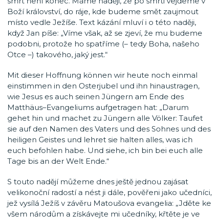
smrt není konec. Máme naději, že po smrti vejdeme v
Boží království, do ráje, kde budeme smět zaujmout
místo vedle Ježíše. Text kázání mluví i o této naději,
když Jan píše: „Víme však, až se zjeví, že mu budeme
podobni, protože ho spatříme (– tedy Boha, našeho
Otce –) takového, jaký jest.“
Mit dieser Hoffnung können wir heute noch einmal
einstimmen in den Osterjubel und ihn hinaustragen,
wie Jesus es auch seinen Jüngern am Ende des
Matthäus–Evangeliums aufgetragen hat: „Darum
gehet hin und machet zu Jüngern alle Völker: Taufet
sie auf den Namen des Vaters und des Sohnes und des
heiligen Geistes und lehret sie halten alles, was ich
euch befohlen habe. Und siehe, ich bin bei euch alle
Tage bis an der Welt Ende.“
S touto nadějí můžeme dnes ještě jednou zajásat
velikonoční radostí a nést ji dále, pověřeni jako učedníci,
jež vysílá Ježíš v závěru Matoušova evangelia: „Jděte ke
všem národům a získávejte mi učedníky, křtěte je ve