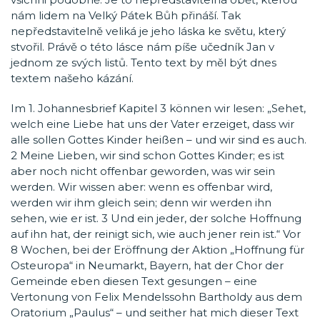
nám lidem na Velký Pátek Bůh přináší. Tak
nepředstavitelně veliká je jeho láska ke světu, který
stvořil. Právě o této lásce nám píše učedník Jan v
jednom ze svých listů. Tento text by měl být dnes
textem našeho kázání.
Im 1. Johannesbrief Kapitel 3 können wir lesen: „Sehet,
welch eine Liebe hat uns der Vater erzeiget, dass wir
alle sollen Gottes Kinder heißen – und wir sind es auch.
2 Meine Lieben, wir sind schon Gottes Kinder; es ist
aber noch nicht offenbar geworden, was wir sein
werden. Wir wissen aber: wenn es offenbar wird,
werden wir ihm gleich sein; denn wir werden ihn
sehen, wie er ist. 3 Und ein jeder, der solche Hoffnung
auf ihn hat, der reinigt sich, wie auch jener rein ist.“ Vor
8 Wochen, bei der Eröffnung der Aktion „Hoffnung für
Osteuropa“ in Neumarkt, Bayern, hat der Chor der
Gemeinde eben diesen Text gesungen – eine
Vertonung von Felix Mendelssohn Bartholdy aus dem
Oratorium „Paulus“ – und seither hat mich dieser Text