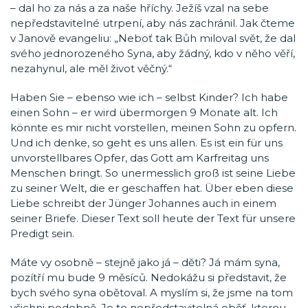
– dal ho za nás a za naše hříchy. Ježíš vzal na sebe
nepředstavitelné utrpení, aby nás zachránil. Jak čteme
v Janově evangeliu: „Neboť tak Bůh miloval svět, že dal
svého jednorozeného Syna, aby žádný, kdo v něho věří,
nezahynul, ale měl život věčný.“
Haben Sie – ebenso wie ich – selbst Kinder? Ich habe
einen Sohn – er wird übermorgen 9 Monate alt. Ich
könnte es mir nicht vorstellen, meinen Sohn zu opfern.
Und ich denke, so geht es uns allen. Es ist ein für uns
unvorstellbares Opfer, das Gott am Karfreitag uns
Menschen bringt. So unermesslich groß ist seine Liebe
zu seiner Welt, die er geschaffen hat. Über eben diese
Liebe schreibt der Jünger Johannes auch in einem
seiner Briefe. Dieser Text soll heute der Text für unsere
Predigt sein.
Máte vy osobně – stejně jako já – děti? Já mám syna,
pozítří mu bude 9 měsíců. Nedokážu si představit, že
bych svého syna obětoval. A myslím si, že jsme na tom
všichni podobně. Je to nepředstavitelná oběť, kterou