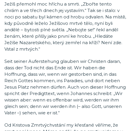
Ježíš přemohl moc hříchu a smrti. „Zbořte tento
chrám a ve třech dnech jej vystavím.“ Tak se i stalo: v
noci po sabatu byl kámen od hrobu odvalen. Na místě,
kdy původně leželo Ježíšovo mrtvé tělo, nyní byli
andělé – bytosti plné světla. „Nebojte se!“ řekl anděl
ženám, které přišly jako první ke hrobu. „Hledáte
Ježíše Nazaretského, který zemřel na kříži? Není zde.
Vstal z mrtvých.“
Seit seiner Auferstehung glauben wir Christen daran,
dass der Tod nicht das Ende ist. Wir haben die
Hoffnung, dass wir, wenn wir gestorben sind, in das
Reich Gottes kommen, ins Paradies, und dort neben
Jesus Platz nehmen dürfen. Auch von dieser Hoffnung
spricht der Predigttext, wenn Johannes schreibt: „Wir
wissen aber: wenn es offenbar wird, werden wir ihm
gleich sein; denn wir werden ihn (– also Gott, unseren
Vater –) sehen, wie er ist.“
Od Kristova Zmrtvýchvstání my křesťané věříme, že