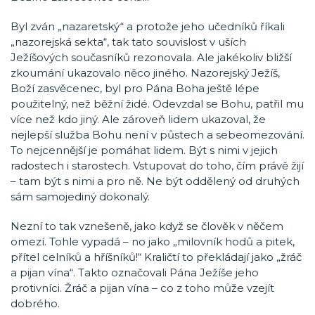
Byl zván „nazaretský“ a protože jeho učedníků říkali
„nazorejská sekta“, tak tato souvislost v uších
Ježíšových současníků rezonovala. Ale jakékoliv bližší
zkoumání ukazovalo něco jiného. Nazorejský Ježíš,
Boží zasvěcenec, byl pro Pána Boha ještě lépe
použitelný, než běžní židé. Odevzdal se Bohu, patřil mu
více než kdo jiný. Ale zároveň lidem ukazoval, že
nejlepší služba Bohu není v půstech a sebeomezování.
To nejcennější je pomáhat lidem. Být s nimi v jejich
radostech i starostech. Vstupovat do toho, čím právě žijí
– tam být s nimi a pro ně. Ne být oddělený od druhých
sám samojediný dokonalý.
Nezní to tak vznešeně, jako když se člověk v něčem
omezí. Tohle vypadá – no jako „milovník hodů a pitek,
přítel celníků a hříšníků!“ Kraličtí to překládají jako „žráč
a pijan vína“. Takto označovali Pána Ježíše jeho
protivníci. Žráč a pijan vína – co z toho může vzejít
dobrého.