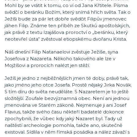
Mohl by se vrátit k tomu, co ví od Jana Křtitele. Písma
svědčí o beránku Božím, který snímá hřích světa. Tak o
Ježíši bude za pár let dobře svědčit Filipův jmenovec
jáhen Filip. Známe ten příběh ze Skutků apoštolských,
jak právě z textu Izajášova proroctví o „beránku, který
neotevřel ústa“ zvěstoval etiopskému dvořanu Krista.
Náš dnešní Filip Natanaelovi zvěstuje Ježíše, syna
Josefova z Nazareta. Někoho takového ale lze v
Mojžíšovi a prorocích nalézt jen stěží.
Ježíš je jedno z nejběžnějších jmen té doby, právě tak,
jako jméno jeho otce Josefa. Prostě nějaký Jirka Novák.
S tím díru do světa neuděláte. S Nazaretem je to ještě
složitější. Zoufale bezvýznamná obec. Není ani jednou
jmenována ve Starém zákoně. Nejmenuje ji ani Josef
Flavius, takže svého času někteří badatelé dokonce
zpochybnili, že vůbec kdy jaký Nazaret byl. Tady už
naštěstí archeologie pomohla, takže ano, skutečně
existoval. Sídlila v něm římská posádka a nález závaží s