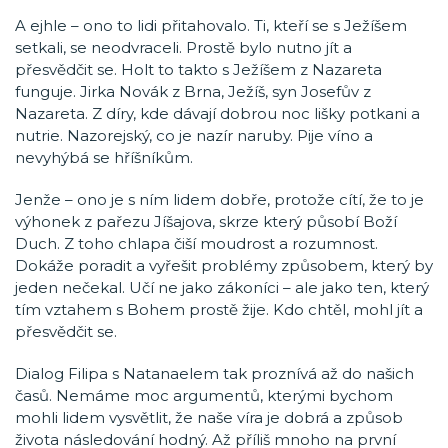
A ejhle – ono to lidi přitahovalo. Ti, kteří se s Ježíšem
setkali, se neodvraceli. Prostě bylo nutno jít a
přesvědčit se. Holt to takto s Ježíšem z Nazareta
funguje. Jirka Novák z Brna, Ježíš, syn Josefův z
Nazareta. Z díry, kde dávají dobrou noc lišky potkani a
nutrie. Nazorejský, co je nazír naruby. Pije víno a
nevyhýbá se hříšníkům.
Jenže – ono je s ním lidem dobře, protože cítí, že to je
výhonek z pařezu Jíšajova, skrze který působí Boží
Duch. Z toho chlapa čiší moudrost a rozumnost.
Dokáže poradit a vyřešit problémy způsobem, který by
jeden nečekal. Učí ne jako zákoníci – ale jako ten, který
tím vztahem s Bohem prostě žije. Kdo chtěl, mohl jít a
přesvědčit se.
Dialog Filipa s Natanaelem tak proznívá až do našich
časů. Nemáme moc argumentů, kterými bychom
mohli lidem vysvětlit, že naše víra je dobrá a způsob
života následování hodný. Až příliš mnoho na první