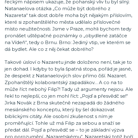
řeckým nápisem ukazuje, že pohanský vliv tu byl silný.
Natanaelova otázka „Co může být dobrého z
Nazareta“ tak dost dobře moha být nějakým příslovím,
které si zpohanštělého města udělalo příslovečné
místo neužitečnosti. Jsme v Praze, mohli bychom tedy
pronášet uštěpačné poznámky o „obydlené zatáčce
na Vídeň“, tedy o Brnu. Brno: Jediný vtip, ve kterém se
dá bydlet. Ale co z něj čekat dobrého?
Takové úsloví o Nazaretu jinde doloženo není, tak je to
jen dohad. I kdyby to byla špatná stopa, pořád je jasné,
že despekt z Natanaelových slov přímo čiší. Nazaret.
Zpohanštělý kolaborantský zapadákov… A co na to
může říct nebohý Filip?! Tady už argumenty nejsou. Ale
řekl to nejlepší, co jen mohl říct: „Pojď a přesvědč se!“
Jirka Novák z Brna skutečně nezapadá do žádného
mesiánského konceptu, který by šel dokazovat
biblickými citáty. Ale osobní zkušenost s ním je
proměňující. Tohle už má Filip za sebou a snaží se
předat dál. Pojď a přesvědč se – to je základní výzva
pro porozumění „Nazaretskému“. Nazaretský totiž boří