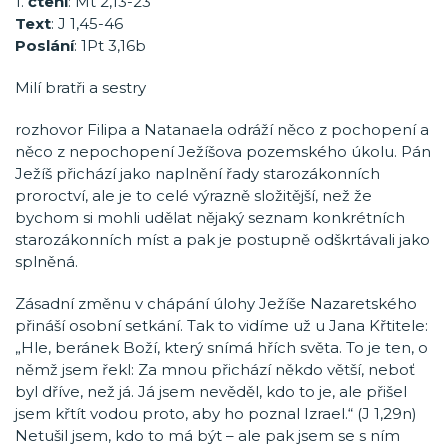
1.
čtení
: Mt 2,13-23
Text
: J 1,45-46
Poslání
: 1Pt 3,16b
Milí bratři a sestry
rozhovor Filipa a Natanaela odráží něco z pochopení a
něco z nepochopení Ježíšova pozemského úkolu. Pán
Ježíš přichází jako naplnění řady starozákonních
proroctví, ale je to celé výrazně složitější, než že
bychom si mohli udělat nějaký seznam konkrétních
starozákonních míst a pak je postupně odškrtávali jako
splněná.
Zásadní změnu v chápání úlohy Ježíše Nazaretského
přináší osobní setkání. Tak to vidíme už u Jana Křtitele:
„Hle, beránek Boží, který snímá hřích světa. To je ten, o
němž jsem řekl: Za mnou přichází někdo větší, neboť
byl dříve, než já. Já jsem nevěděl, kdo to je, ale přišel
jsem křtít vodou proto, aby ho poznal Izrael.“ (J 1,29n)
Netušil jsem, kdo to má být – ale pak jsem se s ním