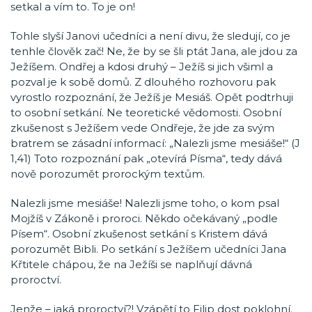
setkal a vím to. To je on!
Tohle slyší Janovi učedníci a není divu, že sledují, co je
tenhle člověk zač! Ne, že by se šli ptát Jana, ale jdou za
Ježíšem. Ondřej a kdosi druhý – Ježíš si jich všiml a
pozval je k sobě domů. Z dlouhého rozhovoru pak
vyrostlo rozpoznání, že Ježíš je Mesiáš. Opět podtrhuji
to osobní setkání. Ne teoretické vědomosti. Osobní
zkušenost s Ježíšem vede Ondřeje, že jde za svým
bratrem se zásadní informací: „Nalezli jsme mesiáše!“ (J
1,41) Toto rozpoznání pak „otevírá Písma“, tedy dává
nově porozumět prorockým textům.
Nalezli jsme mesiáše! Nalezli jsme toho, o kom psal
Mojžíš v Zákoně i proroci. Někdo očekávaný „podle
Písem“. Osobní zkušenost setkání s Kristem dává
porozumět Bibli. Po setkání s Ježíšem učedníci Jana
Křtitele chápou, že na Ježíši se naplňují dávná
proroctví.
Jenže – jaká proroctví?! Vzápětí to Filip dost poklohní.