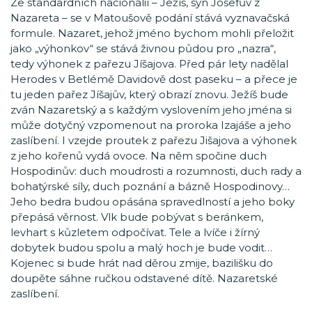
Ze standardních nacionálií – Ježíš, syn Josefův z
Nazareta – se v Matoušově podání stává vyznavačská
formule. Nazaret, jehož jméno bychom mohli přeložit
jako „výhonkov“ se stává živnou půdou pro „nazra“,
tedy výhonek z pařezu Jíšajova. Před pár lety nadělal
Herodes v Betlémě Davidově dost paseku – a přece je
tu jeden pařez Jíšajův, který obrazí znovu. Ježíš bude
zván Nazaretský a s každým vyslovením jeho jména si
může dotyčný vzpomenout na proroka Izajáše a jeho
zaslíbení. I vzejde proutek z pařezu Jišajova a výhonek
z jeho kořenů vydá ovoce. Na něm spočine duch
Hospodinův: duch moudrosti a rozumnosti, duch rady a
bohatýrské síly, duch poznání a bázně Hospodinovy…
Jeho bedra budou opásána spravedlností a jeho boky
přepásá věrnost. Vlk bude pobývat s beránkem,
levhart s kůzletem odpočívat. Tele a lvíče i žírný
dobytek budou spolu a malý hoch je bude vodit…
Kojenec si bude hrát nad děrou zmije, bazilišku do
doupěte sáhne ručkou odstavené dítě. Nazaretské
zaslíbení.