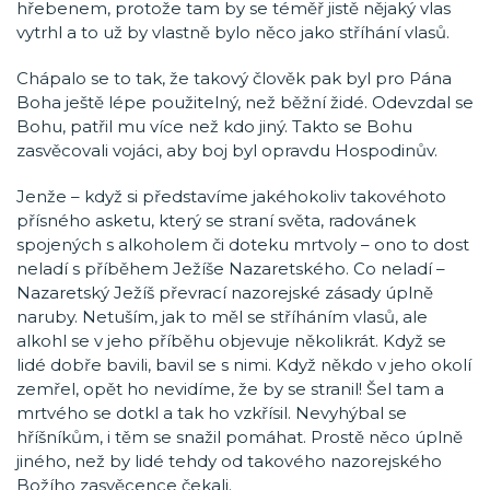
hřebenem, protože tam by se téměř jistě nějaký vlas
vytrhl a to už by vlastně bylo něco jako stříhání vlasů.
Chápalo se to tak, že takový člověk pak byl pro Pána
Boha ještě lépe použitelný, než běžní židé. Odevzdal se
Bohu, patřil mu více než kdo jiný. Takto se Bohu
zasvěcovali vojáci, aby boj byl opravdu Hospodinův.
Jenže – když si představíme jakéhokoliv takovéhoto
přísného asketu, který se straní světa, radovánek
spojených s alkoholem či doteku mrtvoly – ono to dost
neladí s příběhem Ježíše Nazaretského. Co neladí –
Nazaretský Ježíš převrací nazorejské zásady úplně
naruby. Netuším, jak to měl se stříháním vlasů, ale
alkohl se v jeho příběhu objevuje několikrát. Když se
lidé dobře bavili, bavil se s nimi. Když někdo v jeho okolí
zemřel, opět ho nevidíme, že by se stranil! Šel tam a
mrtvého se dotkl a tak ho vzkřísil. Nevyhýbal se
hříšníkům, i těm se snažil pomáhat. Prostě něco úplně
jiného, než by lidé tehdy od takového nazorejského
Božího zasvěcence čekali.