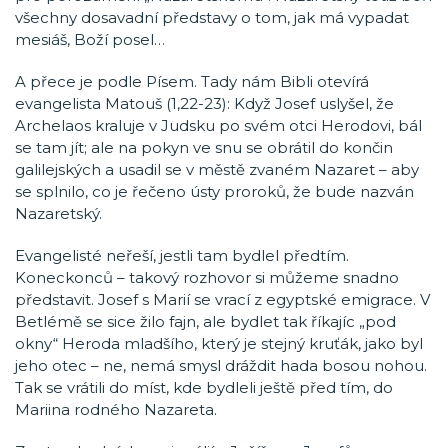
všechny dosavadní představy o tom, jak má vypadat
mesiáš, Boží posel…
A přece je podle Písem. Tady nám Bibli otevírá
evangelista Matouš (1,22-23): Když Josef uslyšel, že
Archelaos kraluje v Judsku po svém otci Herodovi, bál
se tam jít; ale na pokyn ve snu se obrátil do končin
galilejských a usadil se v městě zvaném Nazaret – aby
se splnilo, co je řečeno ústy proroků, že bude nazván
Nazaretský.
Evangelisté neřeší, jestli tam bydlel předtím.
Koneckonců – takový rozhovor si můžeme snadno
představit. Josef s Marií se vrací z egyptské emigrace. V
Betlémě se sice žilo fajn, ale bydlet tak říkajíc „pod
okny“ Heroda mladšího, který je stejný kruťák, jako byl
jeho otec – ne, nemá smysl dráždit hada bosou nohou.
Tak se vrátili do míst, kde bydleli ještě před tím, do
Mariina rodného Nazareta.