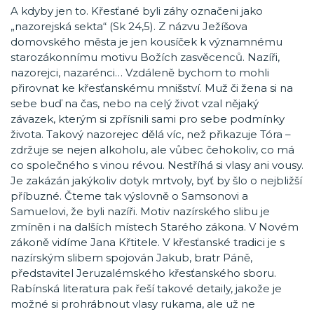
A kdyby jen to. Křesťané byli záhy označeni jako
„nazorejská sekta“ (Sk 24,5). Z názvu Ježíšova
domovského města je jen kousíček k významnému
starozákonnímu motivu Božích zasvěcenců. Nazíři,
nazorejci, nazarénci… Vzdáleně bychom to mohli
přirovnat ke křesťanskému mnišství. Muž či žena si na
sebe buď na čas, nebo na celý život vzal nějaký
závazek, kterým si zpřísnili sami pro sebe podmínky
života. Takový nazorejec dělá víc, než přikazuje Tóra –
zdržuje se nejen alkoholu, ale vůbec čehokoliv, co má
co společného s vinou révou. Nestříhá si vlasy ani vousy.
Je zakázán jakýkoliv dotyk mrtvoly, byť by šlo o nejbližší
příbuzné. Čteme tak výslovně o Samsonovi a
Samuelovi, že byli nazíři. Motiv nazírského slibu je
zmíněn i na dalších místech Starého zákona. V Novém
zákoně vidíme Jana Křtitele. V křesťanské tradici je s
nazírským slibem spojován Jakub, bratr Páně,
představitel Jeruzalémského křesťanského sboru.
Rabínská literatura pak řeší takové detaily, jakože je
možné si prohrábnout vlasy rukama, ale už ne