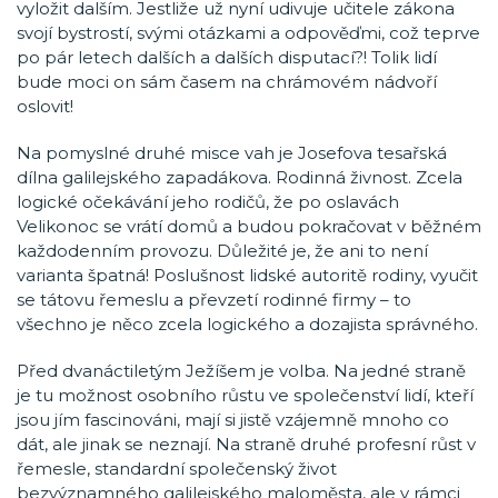
vyložit dalším. Jestliže už nyní udivuje učitele zákona
svojí bystrostí, svými otázkami a odpověďmi, což teprve
po pár letech dalších a dalších disputací?! Tolik lidí
bude moci on sám časem na chrámovém nádvoří
oslovit!
Na pomyslné druhé misce vah je Josefova tesařská
dílna galilejského zapadákova. Rodinná živnost. Zcela
logické očekávání jeho rodičů, že po oslavách
Velikonoc se vrátí domů a budou pokračovat v běžném
každodenním provozu. Důležité je, že ani to není
varianta špatná! Poslušnost lidské autoritě rodiny, vyučit
se tátovu řemeslu a převzetí rodinné firmy – to
všechno je něco zcela logického a dozajista správného.
Před dvanáctiletým Ježíšem je volba. Na jedné straně
je tu možnost osobního růstu ve společenství lidí, kteří
jsou jím fascinováni, mají si jistě vzájemně mnoho co
dát, ale jinak se neznají. Na straně druhé profesní růst v
řemesle, standardní společenský život
bezvýznamného galilejského maloměsta, ale v rámci