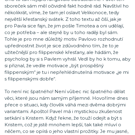
sboreček sám měl očividně fakt hodně rád. Navštívil ho
několikrát, víme, že tam jel oslavit Velikonoce, tedy
největší křesťanský svátek. Z toho textu až čiší, jak je
pro Pavla sice fajn, že jim pošle Timotea a oni udělají,
co je potřeba – ale stejně by u toho raději byl sám.
Tohle je pro mne důležitý motiv. Pavlovo rozhodnutí
upřednostnit život je sice zdůvodněno tím, že to je
užitečnější pro filippenské křesťany, ale hádám, že
psycholog by si s Pavlem vyhrál. Vedl by ho k tomu, aby
si přiznal, že vedle motivace „být prospěšný
filippenským“ je tu i nepřehlédnutelná motivace „je mi
s filippenskými dobře“.
To není nic špatného! Není vůbec nic špatného dělat
věci, které jsou nám samým příjemné. Hovoříme dnes
přece o situaci, kdy člověk váhá mezi dvěma dobrými
variantami. Apoštol Pavel má i mystickou zkušenost
setkání s Kristem. Když řekne, že touží odejít a být s
Kristem, což je jistě mnohem lepší, tak také mluví o
něčem, co se opírá o jeho vlastní prožitky. Je mu jasné,