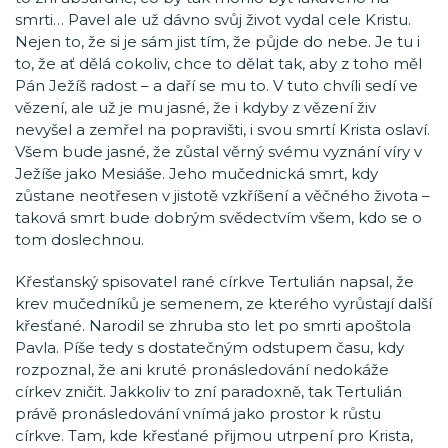
smrti… Pavel ale už dávno svůj život vydal cele Kristu.
Nejen to, že si je sám jist tím, že půjde do nebe. Je tu i
to, že ať dělá cokoliv, chce to dělat tak, aby z toho měl
Pán Ježíš radost – a daří se mu to. V tuto chvíli sedí ve
vězení, ale už je mu jasné, že i kdyby z vězení živ
nevyšel a zemřel na popravišti, i svou smrtí Krista oslaví.
Všem bude jasné, že zůstal věrný svému vyznání víry v
Ježíše jako Mesiáše. Jeho mučednická smrt, kdy
zůstane neotřesen v jistotě vzkříšení a věčného života –
taková smrt bude dobrým svědectvím všem, kdo se o
tom doslechnou.
Křesťanský spisovatel rané církve Tertulián napsal, že
krev mučedníků je semenem, ze kterého vyrůstají další
křesťané. Narodil se zhruba sto let po smrti apoštola
Pavla. Píše tedy s dostatečným odstupem času, kdy
rozpoznal, že ani kruté pronásledování nedokáže
církev zničit. Jakkoliv to zní paradoxně, tak Tertulián
právě pronásledování vnímá jako prostor k růstu
církve. Tam, kde křesťané přijmou utrpení pro Krista,