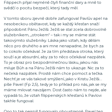
Filippech přijal nejméně čtyři finanční dary a mně to
svědčí o pocitu bezpečí, který tady měl.
V tomto sboru zjevně dobře zafungoval Pavlův apel na
nesobeckou obětavost, kdy se každý křesťan snaží
připodobnit Pánu Ježíši. Ježíš se stal zcela dobrovolně
služebníkem, „otrokem“ – tak i my se máme stát
takovýmito služebníky. Láska jako vztah, kdy dělám
něco pro druhého a ani mne nenapadne, že bych za
to cokoliv očekával. Je za tím představa otroka, který
souží a je absurdní, aby za to něco očekával nazpátek.
To je obraz pro bezpodmínečnou lásku, jakou nás
miluje Bůh a na Pánu Ježíši nám to ukazuje. Nic za to
nečeká nazpátek. Prostě nám chce pomoct a tečka.
Nechť je ve vás takové smýšlení, jako v Kristu Ježíši…
píše Pavel (Fp 2,5), tedy je to příklad pro nás, jak se my
máme milovat navzájem. Dost často nám to nejde, ale
vypadá to, že vztah filippenských křesťanů k Pavlovi
takhle fungoval.
Ono to tak nejspíš fungovalo oboustranně. Pavel ten