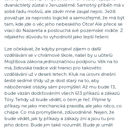
dvanáctiletý zůstal v Jeruzalémě. Samotný příběh má v
sobě řadu motivů, ale závěr mne zaujal nejvíc. Ježíš
považuje za naprosto logické a samozřejmé, že má být
tam, kde jde o věc jeho nebeského Otce! Ale přece se
vrací do Nazareta a poslouchá své pozemské rodiče. Z
nějakého důvodu to vyhodnotil jako lepší řešení.
Lze očekávat, že kdyby projevil zájem o další
vzdělávání se v chrámové škole, našel by u učitelů
Mojžíšova zákona jednoznačnou podporu. Věk na to
má, židovská tradice vidí hranici pro takovéto
vzdělávání už v deseti letech. Kluk na úrovni dnešní
šesté sedmé třídy už je dost starý na to, aby
náboženské otázky sám promýšlel. Až mu bude 13,
bude vázán dodržováním všech 613 příkazů a zákazů
Tóry. Tehdy už bude vědět, o čem je řeč. Přijme ty
příkazy ne jako mechanická pravidla, ale jako něco, co
chápe. Co má promyšlené, zdůvodněné. Nejen, že
bude vědět, jak ty příkazy a zákazy zní a jsou tu pro
jeho dobro. Bude jim také rozumět. Bude je umět