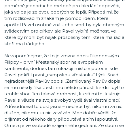
poměrně jednoduché metodě pro hledání odpovědi,
jaká volba je ze dvou dobrých ta lepší. Připadá mi, že
tím rozlišovacím znakem je pomoc lidem, které
apoštol Pavel osobně zná. Jeho smrt by byla obecným
svědectvím pro církev, ale Pavel vybírá možnost, ve
které by mohl být nějak prospěšný těm, které má rád a
kteří mají rádi jeho.
Nezapomínejme, že to je zrovna dopis Filippenským.
Filippy – první křesťanský sbor na evropském
kontinentě, dodnes tam ukazují místo v potoce, kde
Pavel pokřtil první „evropskou křesťanku“ Lýdii. Snad
nejradostnější Pavlův dopis. „Zamilovaný Pavlův dopis“
se mu někdy říká. Jestli mu někdo přirostl k srdci, byl to
tenhle sbor. Jen taková drobnost, která mi to ilustruje:
Pavel si všude na svoje živobytí vydělával vlastní prací.
Zdůvodňoval to dost jasně – nechce být nikomu za nic
dlužen, nikomu za nic zavázán. Moc dobře věděl, že
přijímat od někoho dary připoutává a tím i spoutává.
Omezuje ve svobodě vzájemného jednání. Ze sboru ve