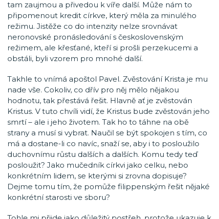
tam zaujmou a přivedou k víře další. Může nám to
připomenout kredit církve, který měla za minulého
režimu. Jistěže co do intenzity nelze srovnávat
neronovské pronásledování s československým
režimem, ale křesťané, kteří si prošli perzekucemi a
obstáli, byli vzorem pro mnohé další.
Takhle to vnímá apoštol Pavel. Zvěstování Krista je mu
nade vše. Cokoliv, co dřív pro něj mělo nějakou
hodnotu, tak přestává řešit. Hlavně ať je zvěstován
Kristus. V tuto chvíli vidí, že Kristus bude zvěstován jeho
smrtí – ale i jeho životem. Tak ho to táhne na obě
strany a musí si vybrat. Naučil se být spokojen s tím, co
má a dostane-li co navíc, snaží se, aby i to posloužilo
duchovnímu růstu dalších a dalších. Komu tedy teď
posloužit? Jako mučedník církvi jako celku, nebo
konkrétním lidem, se kterými si zrovna dopisuje?
Dejme tomu tím, že pomůže filippenským řešit nějaké
konkrétní starosti ve sboru?
Tohle mi přijde jako důležitý postřeh, protože ukazuje k