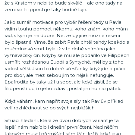
že s Kristem v nebi to bude skvělé – ale ono tady na
zemi ve Filippech je taky hodně fajn.
Jako sumář motivace pro výběr řešení tedy u Pavla
vidím touhu pomoct někomu, koho znám, koho mám
rád, s kým je mi dobře. Ne, že by jiné možné řešení
bylo špatné. Víme, že zabít Pavla chtěl tehdy kdekdo a
mučednická smrt byla již v té době vnímána jako
vyznavačský čin. Kdyby se mu ale podařilo ve Filippech
usmířit rozhádanou Euodii a Syntyché, měl by z toho
radost větší. Jsou to dobré křesťanky, když jde o práci
pro sbor, ale mezi sebou jim to nějak nefunguje.
Epafrodita by taky užil u sebe, ale když zjistil, že se
filippenští bojí o jeho zdraví, poslal jim ho nazpátek.
Když váhám, kam napřít svoje síly, tak Pavlův příklad
velí rozhlédnout se po svých nejbližších.
Situaci hledání, která ze dvou dobrých variant je ta
lepší, nám nabídlo i dnešní první čtení. Nad něčím
takovým musel přemýšlet sám Pán Ježíš, když jako