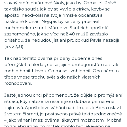
slavný rabín chrámové školy, jako byl Gamaliel. Právě
tak těžko soudit, jak by se vyvíjela církev, kdyby se
apoštol neodvolal na svoje římské občanství a
následně k císaři. Nejspíš by se záhy proslavil
mučednickou smrtí. Máme ve Skutcích apoštolů
zaznamenáno, jak se více než 40 mužů zavázalo
přísahou, že nebudou jíst ani pít, dokud Pavla nezabijí
(Sk 22,31).
Tak nad těmito dvěma příběhy budeme dnes
přemýšlet a hledat, co se jejich protagonistům asi tak
mohlo honit hlavou. Co museli zohlednit. Ono nám to
třeba vnese trochu světla do našich vlastních
rozhodování.
Ještě jednou chci připomenout, že půjde o promýšlení
situací, kdy nabízená řešení jsou dobrá a přiměřeně
zajímavá. Apoštolovo váhání nad tím, jestli Boha oslavit
životem či smrtí, je postaveno právě takto jednoznačně
– jako váhání mezi dvěma lákavými možnostmi. Možná
to zní absurdně, co by tak mohlo být lákavého na