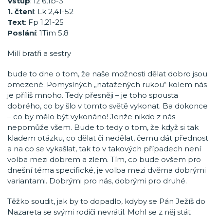
Vstup
: Iz 6,1b-3
1.
čtení
: Lk 2,41-52
Text
: Fp 1,21-25
Poslání
: 1Tim 5,8
Milí bratři a sestry
bude to dne o tom, že naše možnosti dělat dobro jsou
omezené. Pomyslných „natažených rukou“ kolem nás
je příliš mnoho. Tedy přesněji – je toho spousta
dobrého, co by šlo v tomto světě vykonat. Ba dokonce
– co by mělo být vykonáno! Jenže nikdo z nás
nepomůže všem. Bude to tedy o tom, že když si tak
kladem otázku, co dělat či nedělat, čemu dát přednost
a na co se vykašlat, tak to v takových případech není
volba mezi dobrem a zlem. Tím, co bude ovšem pro
dnešní téma specifické, je volba mezi dvěma dobrými
variantami. Dobrými pro nás, dobrými pro druhé.
Těžko soudit, jak by to dopadlo, kdyby se Pán Ježíš do
Nazareta se svými rodiči nevrátil. Mohl se z něj stát