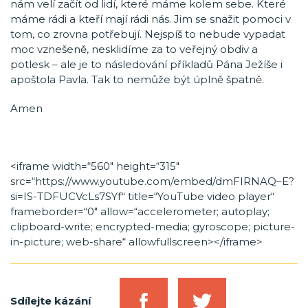
nám velí začít od lidí, které máme kolem sebe. Které
máme rádi a kteří mají rádi nás. Jim se snažit pomoci v
tom, co zrovna potřebují. Nejspíš to nebude vypadat
moc vznešeně, nesklidíme za to veřejný obdiv a
potlesk – ale je to následování příkladů Pána Ježíše i
apoštola Pavla. Tak to nemůže být úplně špatně.
Amen
<iframe width=“560″ height=“315″
src=“https://www.youtube.com/embed/dmFIRNAQ–E?
si=IS-TDFUCVcLs7SYf“ title=“YouTube video player“
frameborder=“0″ allow=“accelerometer; autoplay;
clipboard-write; encrypted-media; gyroscope; picture-
in-picture; web-share“ allowfullscreen></iframe>
Sdílejte kázání