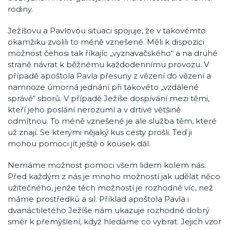
rodiny.
Ježíšovu a Pavlovou situaci spojuje, že v takovémto
okamžiku zvolili to méně vznešené. Měli k dispozici
možnost čehosi tak říkajíc „vyznavačského“ a na druhé
straně návrat k běžnému každodennímu provozu. V
případě apoštola Pavla přesuny z vězení do vězení a
namnoze úmorná jednání při takovéto „vzdálené
správě“ sborů. V případě Ježíše dospívání mezi těmi,
kteří jeho poslání nerozumí a v drtivé většině
odmítnou. To méně vznešené je ale služba těm, které
už znají. Se kterými nějaký kus cesty prošli. Teď ji
mohou pomoci jít ještě o kousek dál.
Nemáme možnost pomoci všem lidem kolem nás.
Před každým z nás je mnoho možností jak udělat něco
užitečného, jenže těch možností je rozhodně víc, než
máme prostředků a sil. Příklad apoštola Pavla i
dvanáctiletého Ježíše nám ukazuje rozhodně dobrý
směr k přemýšlení, když hledáme co vybrat. Jejich vzor