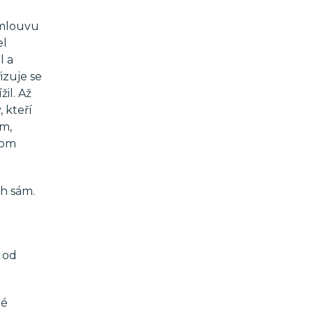
smlouvu
el
l a
izuje se
il. Až
 kteří
em,
tom
ůh sám.
 od
né