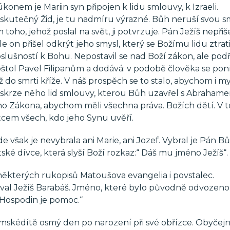
onem je Mariin syn připojen k lidu smlouvy, k Izraeli.
e skutečný Žid, je tu nadmíru výrazné. Bůh neruší svou 
oho, jehož poslal na svět, ji potvrzuje. Pán Ježíš nepřiš
 on přišel odkrýt jeho smysl, který se Božímu lidu ztrati
slušností k Bohu. Nepostavil se nad Boží zákon, ale podř
štol Pavel Filipanům a dodává: v podobě člověka se poníž
ž do smrti kříže. V náš prospěch se to stalo, abychom i my,
 skrze něho lid smlouvy, kterou Bůh uzavřel s Abraham
ého Zákona, abychom měli všechna práva. Božích dětí. V 
tcem všech, kdo jeho Synu uvěří.
e však je nevybrala ani Marie, ani Jozef. Vybral je Pán B
ké dívce, která slyší Boží rozkaz:“ Dáš mu jméno Ježíš“.
některých rukopisů Matoušova evangelia i povstalec.
oval Ježíš Barabáš. Jméno, které bylo původně odvozeno
„Hospodin je pomoc.“
mskédítě osmý den po narození při své obřízce. Obyčej