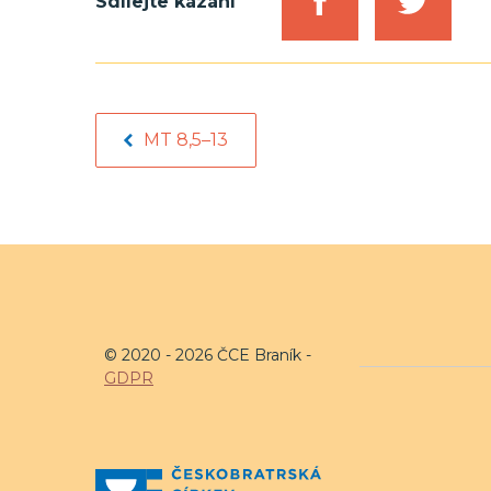
Sdílejte kázání
MT 8,5–13
© 2020 - 2026 ČCE Braník -
GDPR