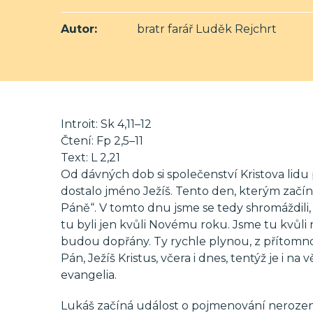
Autor:
bratr farář Luděk Rejchrt
Introit: Sk 4,11–12
Čtení: Fp 2,5–11
Text: L 2,21
Od dávných dob si společenství Kristova lid
dostalo jméno Ježíš. Tento den, kterým začíná
Páně“. V tomto dnu jsme se tedy shromáždili,
tu byli jen kvůli Novému roku. Jsme tu kvůli
budou dopřány. Ty rychle plynou, z přítomnos
Pán, Ježíš Kristus, včera i dnes, tentýž je i 
evangelia.
Lukáš začíná událost o pojmenování nerozené