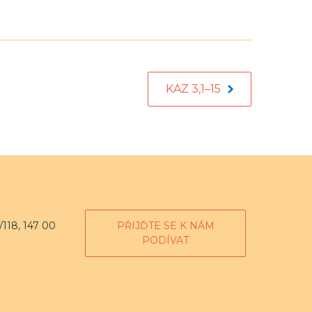
KAZ 3,1–15
118, 147 00
PŘIJĎTE SE K NÁM
PODÍVAT