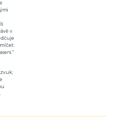
e
pými
íš
rávě v
ědčuje
mlčet:
seni.“
 zvuk;
je
nu
.