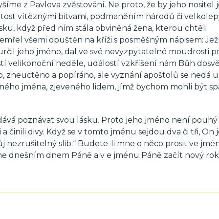
íme z Pavlova zvěstování. Ne proto, že by jeho nositel j
ežitost vítěznými bitvami, podmaněním národů či velkole
ísku, když před ním stála obviněná žena, kterou chtěli
zemřel všemi opuštěn na kříži s posměšným nápisem: Jež
 určil jeho jméno, dal ve své nevyzpytatelné moudrosti p
tí velikonoční neděle, událostí vzkříšení nám Bůh dosv
, zneuctěno a popíráno, ale vyznání apoštolů se nedá u
iného jména, zjeveného lidem, jímž bychom mohli být spa
ává poznávat svou lásku. Proto jeho jméno není pouhý
činili divy. Když se v tomto jménu sejdou dva či tři, On 
ůj nezrušitelný slib:“ Budete-li mne o něco prosit ve jmé
smíme dnešním dnem Páně a v e jménu Páně začít nový rok