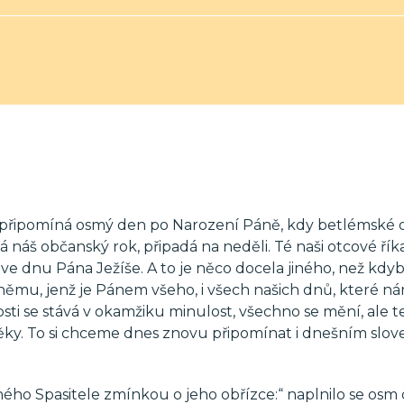
u připomíná osmý den po Narození Páně, kdy betlémské 
 náš občanský rok, připadá na neděli. Té naši otcové říka
 ve dnu Pána Ježíše. A to je něco docela jiného, než kd
 němu, jenž je Pánem všeho, i všech našich dnů, které ná
ti se stává v okamžiku minulost, všechno se mění, ale t
na věky. To si chceme dnes znovu připomínat i dnešním slo
ho Spasitele zmínkou o jeho obřízce:“ naplnilo se osm 