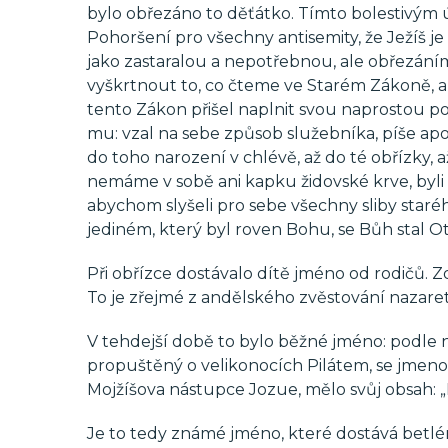
bylo obřezáno to děťátko. Tímto bolestivým úk
Pohoršení pro všechny antisemity, že Ježíš j
jako zastaralou a nepotřebnou, ale obřezáním t
vyškrtnout to, co čteme ve Starém Zákoně, ale
tento Zákon přišel naplnit svou naprostou po
mu: vzal na sebe způsob služebníka, píše apo
do toho narození v chlévě, až do té obřízky, a
nemáme v sobě ani kapku židovské krve, byli
abychom slyšeli pro sebe všechny sliby star
jediném, který byl roven Bohu, se Bůh stal O
Při obřízce dostávalo dítě jméno od rodičů. Zd
To je zřejmé z andělského zvěstování nazarets
V tehdejší době to bylo běžné jméno: podle 
propuštěný o velikonocích Pilátem, se jmen
Mojžíšova nástupce Jozue, mělo svůj obsah: 
Je to tedy známé jméno, které dostává betlé