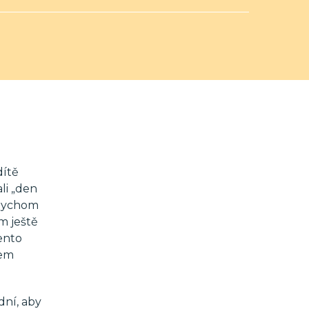
dítě
li „den
ybychom
m ještě
ento
vem
dní, aby