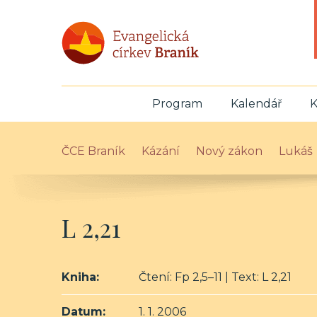
Program
Kalendář
K
ČCE Braník
Kázání
Nový zákon
Lukáš
L 2,21
Kniha:
Čtení: Fp 2,5–11 | Text: L 2,21
Datum:
1. 1. 2006