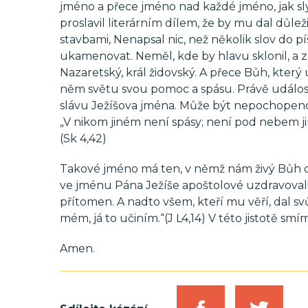
jméno a přece jméno nad každé jméno, jak slyš
proslavil literárním dílem, že by mu dal důl
stavbami, Nenapsal nic, než několik slov do p
ukamenovat. Neměl, kde by hlavu sklonil, a 
Nazaretský, král židovský. A přece Bůh, který
něm světu svou pomoc a spásu. Právě událos
slávu Ježíšova jména. Může být nepochopeno
„V nikom jiném není spásy; není pod nebem j
(Sk 4,42)
Takové jméno má ten, v němž nám živý Bůh d
ve jménu Pána Ježíše apoštolové uzdravovali a 
přítomen. A nadto všem, kteří mu věří, dal sv
mém, já to učiním.“(J L4,14) V této jistotě 
Amen.