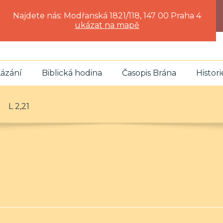
Najdete nás: Modřanská 1821/118, 147 00 Praha 4
ukázat na mapě
ázání
Biblická hodina
Časopis Brána
Histori
L 2,21