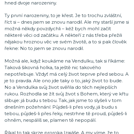
hned dvoje narozeniny.
Ty první narozeniny, to je křest. Je to trochu zvláštní,
říct si – dnes jsem se znovu narodil. Ale my starší jsme si
možná někdy povzdychli – kéž bych mohl začít
některé věci od začátku. A někteří z nás třeba přežili
nějakou hroznou věc ve svém životě, a to si pak člověk
řekne: No to jsem se znovu narodil.
Možná ale, když koukáme na Vendulku, tak si říkáme:
Taková šikovná holka, ta ještě nic takového
nepotřebuje. Vždyť má celý život teprve před sebou. A
je to pravda. Ale ono jde taky o to, jaký život to bude.
No a Vendulka svůj život svěřila do těch nejlepších
rukou. Rozhodla se žít svůj život s Bohem, který ve křtu
slibuje: já budu s tebou. Tak, jak jsme to slyšeli v tom
dnešním požehnání: Půjdeš-li přes vody, já budu s
tebou, půjdeš-li přes řeky, nestrhne tě proud, půjdeš-li
ohněm, nespálíš se, plamen tě nepopálí.
Říkal to tak skrze proroka Izaiáše. A my víme, že to