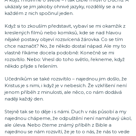
ukázaly se jim jakoby ohnivé jazyky, rozdělily se a na
každém z nich spočinul jeden.
Když si to zkouším představit, vybaví se mi okamžik z
kreslených filmů nebo komiksů, kde se nad hlavou
nějaké postavy objeví rozsvícená žárovka. Co se tím
chce naznačit? No, že někdo dostal nápad. Ale my to
vlastně říkáme docela podobně: Konečně se mi
rozsvítilo. Nebo: Vnesl do toho světlo, řekneme, když
někdo přijde s řešením.
Učedníkům se také rozsvítilo – najednou jim došlo, že
Kristus je s nimi, i když je v nebesích. Že vzkříšení není
jenom příběh z minulosti, ale něco, co nám dodává
naději každý den.
Stejně tak se to děje i s námi. Duch v nás působí a my
najednou chápeme, že odpuštění není namáhavý úkol,
ale úleva. Nebo čteme známý příběh z Bible a
najednou se nám rozsvítí, že je to o nás, že nás to vede