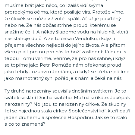
musíme brát jako něco, co Izaiáš vidí svýma
prorockýma očima, které posiluje víra. Protože víme,
že člověk se může v životě i spálit. Ať už je pokřtěný
nebo ne. Že nás občas strhne proud, kterému se
snažíme čelit. A někdy šlapeme vodu na hlubině, která
nás stahuje dolů. A že to čeká i Vendulku, i když jí
přejeme všechno nejlepší do jejího života. Ale přitom
všem platí pro ni i pro nás to boží zaslíbení: Já budu s
tebou. Tomu věříme. Věříme, že pro nás sáhne, i když
se topíme jako Petr. Pomůže nám překonat proud
jako tehdy Jozuovi u Jordánu, a i když se třeba spálíme
jako marnotratný syn, pořád je s námi a čeká na nás.
Ty druhé narozeniny souvisí s dnešním svátkem. Je to
svátek seslání Ducha svatého. Možná si říkáte: Jaképak
narozeniny? No, jsou to narozeniny církve. Ze skupiny
lidí se najednou stala církev. Společenství lidí, kteří patří
jeden druhému a společně Hospodinu. Jak se to stalo
a co to znamená?