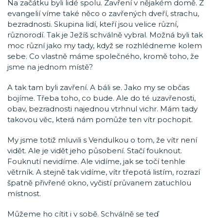
Na začátku byli lidé spolu. Zavření v nějakém domě. Z
evangelií víme také něco o zavřených dveří, strachu,
bezradnosti. Skupina lidí, kteří jsou velice různí,
různorodí. Tak je Ježíš schválně vybral. Možná byli tak
moc různí jako my tady, když se rozhlédneme kolem
sebe. Co vlastně máme společného, kromě toho, že
jsme na jednom místě?
A tak tam byli zavření. A báli se. Jako my se občas
bojíme. Třeba toho, co bude. Ale do té uzavřenosti,
obav, bezradnosti najednou vtrhnul vichr. Mám tady
takovou věc, která nám pomůže ten vítr pochopit.
My jsme totiž mluvili s Vendulkou o tom, že vítr není
vidět. Ale je vidět jeho působení. Stačí fouknout.
Fouknutí nevidíme. Ale vidíme, jak se točí tenhle
větrník. A stejně tak vidíme, vítr třepotá listím, rozrazí
špatně přivřené okno, vyčistí průvanem zatuchlou
místnost.
Můžeme ho cítit i v sobě. Schválně se teď