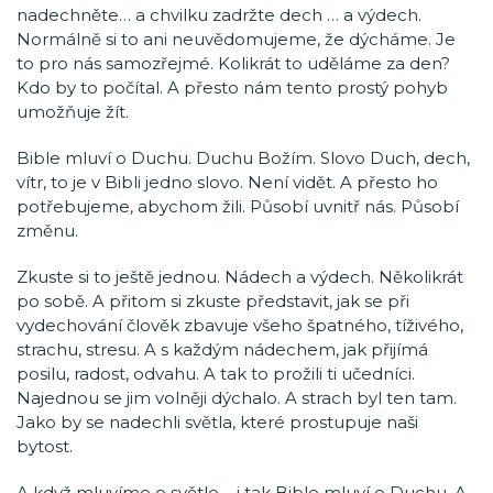
nadechněte… a chvilku zadržte dech … a výdech.
Normálně si to ani neuvědomujeme, že dýcháme. Je
to pro nás samozřejmé. Kolikrát to uděláme za den?
Kdo by to počítal. A přesto nám tento prostý pohyb
umožňuje žít.
Bible mluví o Duchu. Duchu Božím. Slovo Duch, dech,
vítr, to je v Bibli jedno slovo. Není vidět. A přesto ho
potřebujeme, abychom žili. Působí uvnitř nás. Působí
změnu.
Zkuste si to ještě jednou. Nádech a výdech. Několikrát
po sobě. A přitom si zkuste představit, jak se při
vydechování člověk zbavuje všeho špatného, tíživého,
strachu, stresu. A s každým nádechem, jak přijímá
posilu, radost, odvahu. A tak to prožili ti učedníci.
Najednou se jim volněji dýchalo. A strach byl ten tam.
Jako by se nadechli světla, které prostupuje naši
bytost.
A když mluvíme o světle – i tak Bible mluví o Duchu. A