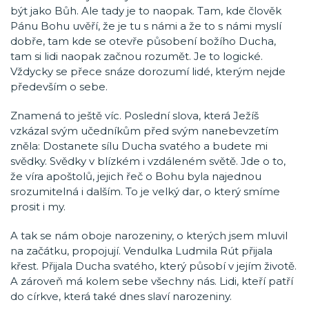
být jako Bůh. Ale tady je to naopak. Tam, kde člověk
Pánu Bohu uvěří, že je tu s námi a že to s námi myslí
dobře, tam kde se otevře působení božího Ducha,
tam si lidi naopak začnou rozumět. Je to logické.
Vždycky se přece snáze dorozumí lidé, kterým nejde
především o sebe.
Znamená to ještě víc. Poslední slova, která Ježíš
vzkázal svým učedníkům před svým nanebevzetím
zněla: Dostanete sílu Ducha svatého a budete mi
svědky. Svědky v blízkém i vzdáleném světě. Jde o to,
že víra apoštolů, jejich řeč o Bohu byla najednou
srozumitelná i dalším. To je velký dar, o který smíme
prosit i my.
A tak se nám oboje narozeniny, o kterých jsem mluvil
na začátku, propojují. Vendulka Ludmila Rút přijala
křest. Přijala Ducha svatého, který působí v jejím životě.
A zároveň má kolem sebe všechny nás. Lidi, kteří patří
do církve, která také dnes slaví narozeniny.