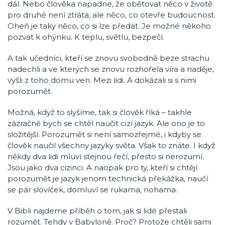
dál. Nebo člověka napadne, že obětovat něco v životě
pro druhé není ztráta, ale něco, co otevře budoucnost.
Oheň je taky něco, co si lze předat. Je možné někoho
pozvat k ohýnku. K teplu, světlu, bezpečí.
A tak učedníci, kteří se znovu svobodně beze strachu
nadechli a ve kterých se znovu rozhořela víra a naděje,
vyšli z toho domu ven. Mezi lidi. A dokázali si s nimi
porozumět.
Možná, když to slyšíme, tak si člověk říká – takhle
zázračně bych se chtěl naučit cizí jazyk. Ale ono je to
složitější. Porozumět si není samozřejmé, i kdyby se
člověk naučil všechny jazyky světa. Však to znáte. I když
někdy dva lidi mluví stejnou řečí, přesto si nerozumí.
Jsou jako dva cizinci. A naopak pro ty, kteří si chtějí
porozumět je jazyk jenom technická překážka, naučí
se pár slovíček, domluví se rukama, nohama.
V Bibli najdeme příběh o tom, jak si lidé přestali
rozumět. Tehdy v Babyloně. Proč? Protože chtěli sami