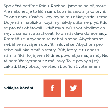
Společně patříme Pánu. Rozhodli jsme se ho přijmout.
Ale nakonec je to Bůh sám, kdo nás zavolal jako první.
To on s námi zůstává i kdy my se mu někdy vzdalujeme.
Do je nám nablízku i když my někdy utíkáme pryč. Kdo
se pro nás obětovali, i když my si svůj život hledíme co
nejvíc usnadnit a zachovat. To on nás dává dohromady.
Proměňuje. Abychom se nebáli o sebe. Abychom se
nebáli se navzájem otevřít, milovat se. Abychom pro
sebe byli jako bratři a sestry. Bůh, který je tu dnes s
námi a říká: To já jsem tě dnes povolal, jsi má, jsi můj. Nic
tě nemůže vytrhnout z mé lásky. To je pevný a jistý
základ, který obstojí ve všech bouřích života. amen
Sdílejte kázání