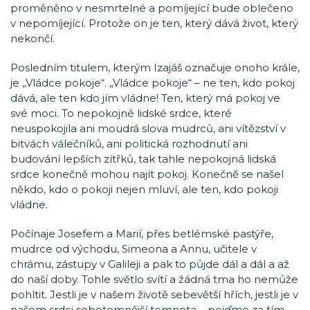
proměněno v nesmrtelné a pomíjející bude oblečeno
v nepomíjející. Protože on je ten, který dává život, který
nekončí.
Posledním titulem, kterým Izajáš označuje onoho krále,
je „Vládce pokoje“. „Vládce pokoje“ – ne ten, kdo pokoj
dává, ale ten kdo jím vládne! Ten, který má pokoj ve
své moci. To nepokojné lidské srdce, které
neuspokojila ani moudrá slova mudrců, ani vítězství v
bitvách válečníků, ani politická rozhodnutí ani
budování lepších zítřků, tak tahle nepokojná lidská
srdce konečně mohou najít pokoj. Konečně se našel
někdo, kdo o pokoji nejen mluví, ale ten, kdo pokoji
vládne.
Počínaje Josefem a Marií, přes betlémské pastýře,
mudrce od východu, Simeona a Annu, učitele v
chrámu, zástupy v Galileji a pak to půjde dál a dál a až
do naší doby. Tohle světlo svítí a žádná tma ho nemůže
pohltit. Jestli je v našem životě sebevětší hřích, jestli je v
našem srdci sebetemnější temnota – pojďme za tím