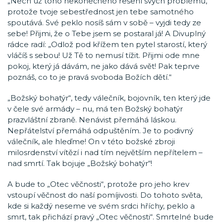
„Nech už toho nekonečného řešení svých problémů,
protože tvoje sebestřednost jen tebe samotného
spoutává. Své peklo nosíš sám v sobě – vyjdi tedy ze
sebe! Přijmi, že o Tebe jsem se postaral já! A Divuplný
rádce radí: „Odlož pod křížem ten pytel starostí, který
vláčíš s sebou! Už Tě to nemusí tížit. Přijmi ode mne
pokoj, který já dávám, ne jako dává svět! Pak teprve
poznáš, co to je pravá svoboda Božích dětí.“
„Božský bohatýr“, tedy válečník, bojovník, ten který jde
v čele své armády – nu, má ten Božský bohatýr
prazvláštní zbraně. Nenávist přemáhá láskou.
Nepřátelství přemáhá odpuštěním. Je to podivný
válečník, ale hleďme! On v této božské zbroji
milosrdenství vítězí i nad tím největším nepřítelem –
nad smrtí. Tak bojuje „Božský bohatýr“!
A bude to „Otec věčnosti“, protože pro jeho krev
vstoupí věčnost do naší pomíjivosti. Do tohoto světa,
kde si každý neseme ve svém srdci hříchy, peklo a
smrt, tak přichází pravý „Otec věčnosti“. Smrtelné bude