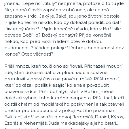
jména… Lépe říci „tituly“ než jména, protože o to tu jde.
Ne, co má člověk zapsáno v občance, ale co má
zapsáno v srdci. Jaký je. Jaké jsou jeho životní postoje.
Přijde konečně někdo, kdo by dokázal poradit, co dál?
Divuplný rádce? Přijde konečně někdo, kdo v Boží síle
povede Boží lid? Božský bohatýr? Přijde konečně
někdo, kdo před Božím lidem otevře dobrou
budoucnost? Vládce pokoje? Dobrou budoucnost bez
konce? Otec věčnosti?
Přišli mnozí, kteří to, či ono splňovali. Přicházeli moudří
lidé, kteří dokázali dát divuplnou radu a správně
promluvit v pravý čas a na pravém místě. Přišli mnozí,
kteří dokázali posílit klesající kolena a povzbudit
unavená srdce. Přišli bohatýři, kteří v Božím jméně
dokázali vyhnat toho kterého okupanta. Přišli tací, kteří
očistili chrám od modlářského poskvrnění a tak otevřeli
prostor pro budoucnost v pokoji Božího požehnání.
Byli tací, kteří se snažili o pokoj. Jeremiáš, Daniel, Kýros,
Ezdráš a Nehemijáš, Juda Makkabejský a jeho bratři…