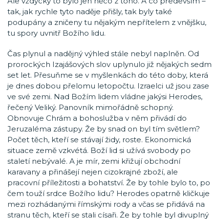
Ale vždycky to bylo jen něco z toho. A co především –
tak, jak rychle tyto naděje přišly, tak byly také
podupány a zničeny tu nějakým nepřítelem z vnějšku,
tu spory uvnitř Božího lidu.
Čas plynul a nadějný výhled stále nebyl naplněn. Od
prorockých Izajášových slov uplynulo již nějakých sedm
set let. Přesuňme se v myšlenkách do této doby, která
je dnes dobou přelomu letopočtu. Izraelci už jsou zase
ve své zemi. Nad Božím lidem vládne jakýsi Herodes,
řečený Veliký. Panovník mimořádně schopný.
Obnovuje Chrám a bohoslužba v něm přivádí do
Jeruzaléma zástupy. Že by snad on byl tím světlem?
Počet těch, kteří se stávají židy, roste. Ekonomická
situace země vzkvétá. Boží lid si užívá svobody po
staletí nebývalé. A je mír, zemi křižují obchodní
karavany a přinášejí nejen cizokrajné zboží, ale
pracovní příležitosti a bohatství. Že by tohle bylo to, po
čem touží srdce Božího lidu? Herodes opatrně kličkuje
mezi rozhádanými římskými rody a včas se přidává na
stranu těch, kteří se stali císaři. Že by tohle byl divuplný