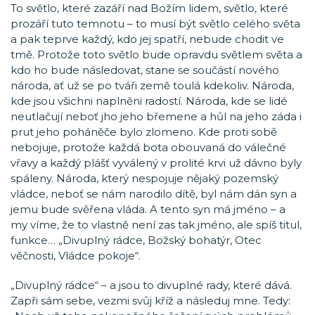
To světlo, které zazáří nad Božím lidem, světlo, které
prozáří tuto temnotu – to musí být světlo celého světa
a pak teprve každý, kdo jej spatří, nebude chodit ve
tmě. Protože toto světlo bude opravdu světlem světa a
kdo ho bude následovat, stane se součástí nového
národa, ať už se po tváři země toulá kdekoliv. Národa,
kde jsou všichni naplněni radostí. Národa, kde se lidé
neutlačují neboť jho jeho břemene a hůl na jeho záda i
prut jeho poháněče bylo zlomeno. Kde proti sobě
nebojuje, protože každá bota obouvaná do válečné
vřavy a každý plášť vyválený v prolité krvi už dávno byly
spáleny. Národa, který nespojuje nějaký pozemský
vládce, neboť se nám narodilo dítě, byl nám dán syn a
jemu bude svěřena vláda. A tento syn má jméno – a
my víme, že to vlastně není zas tak jméno, ale spíš titul,
funkce… „Divuplný rádce, Božský bohatýr, Otec
věčnosti, Vládce pokoje“.
„Divuplný rádce“ – a jsou to divuplné rady, které dává.
Zapři sám sebe, vezmi svůj kříž a následuj mne. Tedy: