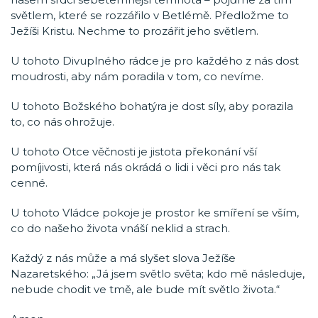
světlem, které se rozzářilo v Betlémě. Předložme to
Ježíši Kristu. Nechme to prozářit jeho světlem.
U tohoto Divuplného rádce je pro každého z nás dost
moudrosti, aby nám poradila v tom, co nevíme.
U tohoto Božského bohatýra je dost síly, aby porazila
to, co nás ohrožuje.
U tohoto Otce věčnosti je jistota překonání vší
pomíjivosti, která nás okrádá o lidi i věci pro nás tak
cenné.
U tohoto Vládce pokoje je prostor ke smíření se vším,
co do našeho života vnáší neklid a strach.
Každý z nás může a má slyšet slova Ježíše
Nazaretského: „Já jsem světlo světa; kdo mě následuje,
nebude chodit ve tmě, ale bude mít světlo života.“