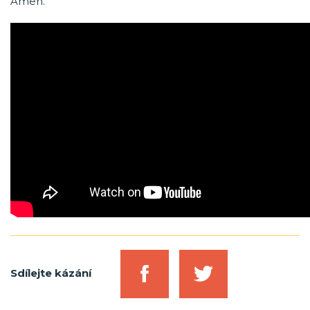
Amen.
Sdílejte kázání