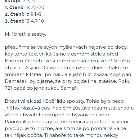
vstup:
Iz 7,14
1. čtení:
Lk 2,1-20
2. čtení:
Iz 9,1-6
3. čtení:
1J 4,7-10
Milí bratři a sestry,
přesuňme se ve svých myšlenkách nejprve do doby,
kdy tento text vniká. Jsme v osmém století před
Kristem. Období, ve kterém vzniká první veleříše této
oblasti – Asýrie. Od východu, z území dnešní Iráku, se
směrem k Izraeli pomalu ale jistě blíží zkáza. Když padl
Damašek, bylo jasné, že brzy dojde i na Izraelce. Roku
721 padá do jeho rukou Samaří.
Bitev i válek zažil Boží lidu spousty. Tohle bylo něco
jiného. Nastává cosi, nad čím zůstává rozum stát snad u
všech obyvatel postupně dobývaných území.
Panovník a šlechta jsou oslepeni a v poutech vláčeni
pryč. Jo, je to hrozné, ale s tím se po prohrané válce
tak nějak počítá. Ti nahoře to také mohou někdy