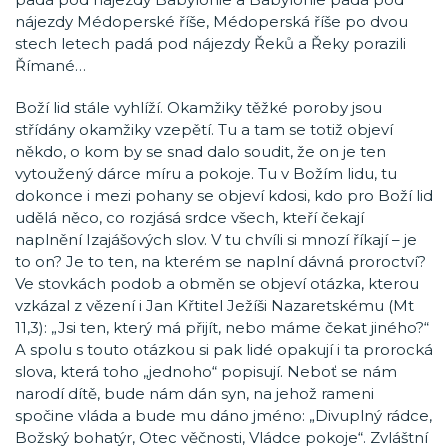
nájezdy Médoperské říše, Médoperská říše po dvou
stech letech padá pod nájezdy Řeků a Řeky porazili
Římané…
Boží lid stále vyhlíží. Okamžiky těžké poroby jsou
střídány okamžiky vzepětí. Tu a tam se totiž objeví
někdo, o kom by se snad dalo soudit, že on je ten
vytoužený dárce míru a pokoje. Tu v Božím lidu, tu
dokonce i mezi pohany se objeví kdosi, kdo pro Boží lid
udělá něco, co rozjásá srdce všech, kteří čekají
naplnění Izajášových slov. V tu chvíli si mnozí říkají – je
to on? Je to ten, na kterém se naplní dávná proroctví?
Ve stovkách podob a obměn se objeví otázka, kterou
vzkázal z vězení i Jan Křtitel Ježíši Nazaretskému (Mt
11,3): „Jsi ten, který má přijít, nebo máme čekat jiného?“
A spolu s touto otázkou si pak lidé opakují i ta prorocká
slova, která toho „jednoho“ popisují. Neboť se nám
narodí dítě, bude nám dán syn, na jehož rameni
spočine vláda a bude mu dáno jméno: „Divuplný rádce,
Božský bohatýr, Otec věčnosti, Vládce pokoje“. Zvláštní