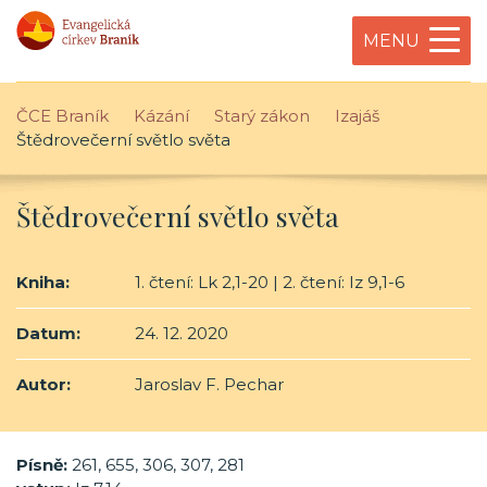
MENU
ČCE Braník
Kázání
Starý zákon
Izajáš
Štědrovečerní světlo světa
Štědrovečerní světlo světa
Kniha:
1. čtení: Lk 2,1-20 | 2. čtení: Iz 9,1-6
Datum:
24. 12. 2020
Autor:
Jaroslav F. Pechar
Písně:
261, 655, 306, 307, 281