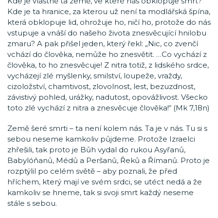
Kde je vlastně ta země, ve které nás obklopuje smrt?
Kde je ta hranice, za kterou už není ta modlářská špína,
která obklopuje lid, ohrožuje ho, ničí ho, protože do nás
vstupuje a vnáší do našeho života znesvěcující hnilobu
zmaru? A pak přišel jeden, který řekl: „Nic, co zvenčí
vchází do člověka, nemůže ho znesvětit. …Co vychází z
člověka, to ho znesvěcuje! Z nitra totiž, z lidského srdce,
vycházejí zlé myšlenky, smilství, loupeže, vraždy,
cizoložství, chamtivost, zlovolnost, lest, bezuzdnost,
závistivý pohled, urážky, nadutost, opovážlivost. Všecko
toto zlé vychází z nitra a znesvěcuje člověka!“ (Mk 7,18n)
Země šeré smrti – ta není kolem nás. Ta je v nás. Tu si s
sebou neseme kamkoliv půjdeme. Protože Izraelci
zhřešili, tak proto je Bůh vydal do rukou Asyřanů,
Babylóňanů, Médů a Peršanů, Řeků a Římanů. Proto je
rozptýlil po celém světě – aby poznali, že před
hříchem, který mají ve svém srdci, se utéct nedá a že
kamkoliv se hneme, tak si svoji smrt každý neseme
stále s sebou.