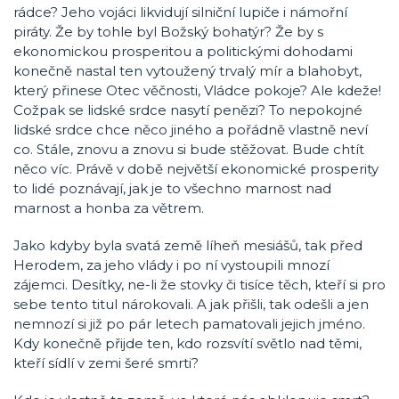
rádce? Jeho vojáci likvidují silniční lupiče i námořní
piráty. Že by tohle byl Božský bohatýr? Že by s
ekonomickou prosperitou a politickými dohodami
konečně nastal ten vytoužený trvalý mír a blahobyt,
který přinese Otec věčnosti, Vládce pokoje? Ale kdeže!
Cožpak se lidské srdce nasytí penězi? To nepokojné
lidské srdce chce něco jiného a pořádně vlastně neví
co. Stále, znovu a znovu si bude stěžovat. Bude chtít
něco víc. Právě v době největší ekonomické prosperity
to lidé poznávají, jak je to všechno marnost nad
marnost a honba za větrem.
Jako kdyby byla svatá země líheň mesiášů, tak před
Herodem, za jeho vlády i po ní vystoupili mnozí
zájemci. Desítky, ne-li že stovky či tisíce těch, kteří si pro
sebe tento titul nárokovali. A jak přišli, tak odešli a jen
nemnozí si již po pár letech pamatovali jejich jméno.
Kdy konečně přijde ten, kdo rozsvítí světlo nad těmi,
kteří sídlí v zemi šeré smrti?