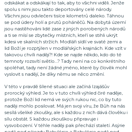
odskákat a odskákají to tak, aby to všichni viděli. Jenže
spolu s nimi jsou takto deportovány celé národy.
Všichni jsou odvlečeni tisíce kilometrů daleko. Táhnou
se pod údery holí a prutů poháněčů. Na dobytá území
jsou nastěhováni lidé zase z jiných porobených národů
a ti se mísí se zbytečky místních, kteří se stihli ukrýt
kdesi ve skalních stržích. Modláři sídlí ve svaté zemi a
lid Boží je rozptýlen v modlářských krajinách. Kde vzít v
takovou chvíli naději?! Kde se najde někdo, kdo do té
temnoty rozsvítí světlo…? Tady není na co konkrétního
spoléhat, tady není žádné jméno, které by člověk mohl
vyslovit s nadějí, že díky němu se něco změní.
V této v pravdě šílené situaci ale začíná Izajášův
prorocký výhled. Je to v tuto chvíli výhled čiré naděje,
protože Boží lid nemá ve svých rukou nic, co by tuto
naději mohlo posilovat. Má jen svoji víru, že Bůh na nás
sesílá všeliké zkoušky, ale s každou z nich dává člověku i
sílu obstát. S každou zkouškou připravuje i
vysvobození. V téhle naději pak přechází staletí. Asýrie
padá pod nájezdy Babylónie a Babylónie padá pod