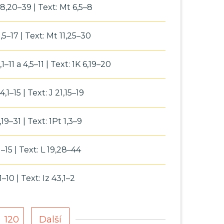
18,20–39 | Text: Mt 6,5–8
,5–17 | Text: Mt 11,25–30
1–11 a 4,5–11 | Text: 1K 6,19–20
,1–15 | Text: J 21,15–19
,19–31 | Text: 1Pt 1,3–9
1–15 | Text: L 19,28–44
1–10 | Text: Iz 43,1–2
120
Další