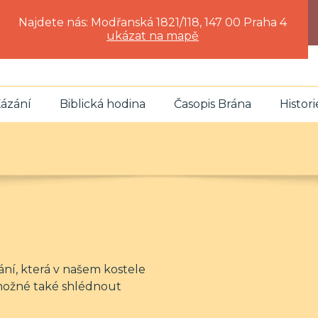
Najdete nás: Modřanská 1821/118, 147 00 Praha 4
ukázat na mapě
ázání
Biblická hodina
Časopis Brána
Histori
ání, která v našem kostele
možné také shlédnout