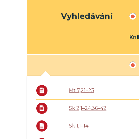
Vyhledávání
Kni
Mt 7,21–23
Sk 2,1–24.36–42
Sk 1,1–14