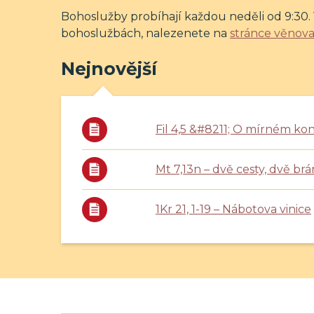
Bohoslužby probíhají každou neděli od 9:30.
bohoslužbách, nalezenete na
stránce věnova
Nejnovější
Fil 4,5 &#8211; O mírném kon
Mt 7,13n – dvě cesty, dvě brá
1Kr 21, 1-19 – Nábotova vinice