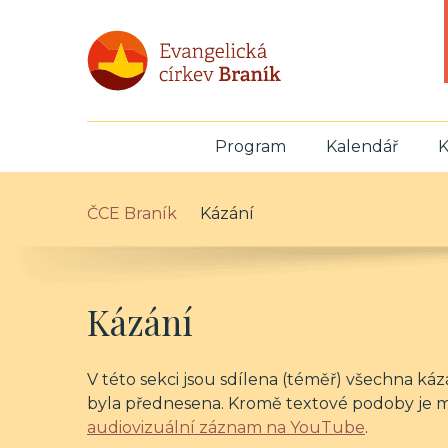
Program
Kalendář
K
ČCE Braník
Kázání
Kázání
V této sekci jsou sdílena (téměř) všechna káz
byla přednesena. Kromě textové podoby je 
audiovizuální záznam na YouTube
.