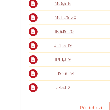
Mt 6,5–8
Mt 11,25–30
1K 6,19–20
J 21,15–19
1Pt 1,3–9
L 19,28–44
Iz 43,1–2
…
Předchozí