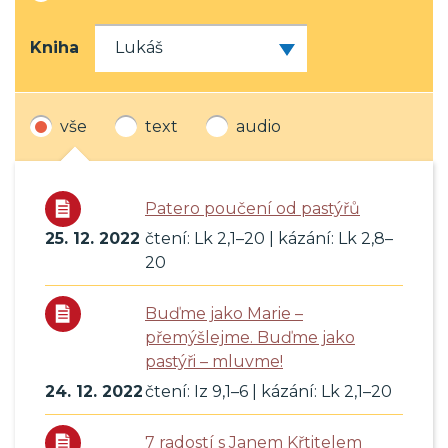
Kniha
vše
text
audio
Patero poučení od pastýřů
25. 12. 2022
čtení: Lk 2,1–20 | kázání: Lk 2,8–
20
Buďme jako Marie –
přemýšlejme. Buďme jako
pastýři – mluvme!
24. 12. 2022
čtení: Iz 9,1–6 | kázání: Lk 2,1–20
7 radostí s Janem Křtitelem