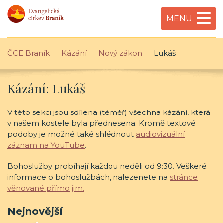
MENU
ČCE Braník
Kázání
Nový zákon
Lukáš
Kázání: Lukáš
V této sekci jsou sdílena (téměř) všechna kázání, která
v našem kostele byla přednesena. Kromě textové
podoby je možné také shlédnout
audiovizuální
záznam na YouTube
.
Bohoslužby probíhají každou neděli od 9:30. Veškeré
informace o bohoslužbách, nalezenete na
stránce
věnované přímo jim.
Nejnovější