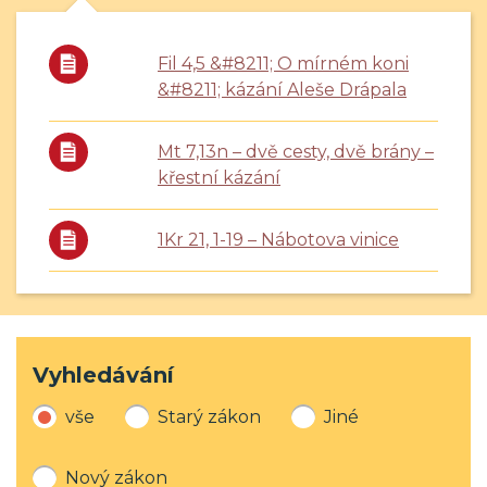
Fil 4,5 &#8211; O mírném koni
&#8211; kázání Aleše Drápala
Mt 7,13n – dvě cesty, dvě brány –
křestní kázání
1Kr 21, 1-19 – Nábotova vinice
Vyhledávání
vše
Starý zákon
Jiné
Nový zákon