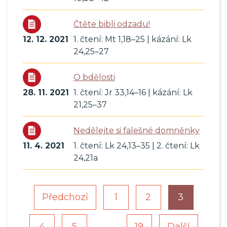
Čtěte bibli odzadu!
12. 12. 2021
1. čtení: Mt 1,18–25 | kázání: Lk
24,25–27
O bdělosti
28. 11. 2021
1. čtení: Jr 33,14–16 | kázání: Lk
21,25–37
Nedělejte si falešné domněnky
11. 4. 2021
1. čtení: Lk 24,13–35 | 2. čtení: Lk
24,21a
Předchozí
1
2
3
4
5
19
Další