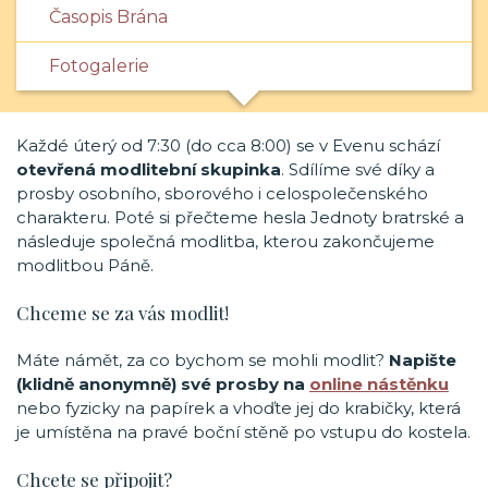
Časopis Brána
Fotogalerie
Každé úterý od 7:30 (do cca 8:00) se v Evenu schází
otevřená modlitební skupinka
. Sdílíme své díky a
prosby osobního, sborového i celospolečenského
charakteru. Poté si přečteme hesla Jednoty bratrské a
následuje společná modlitba, kterou zakončujeme
modlitbou Páně.
Chceme se za vás modlit!
Máte námět, za co bychom se mohli modlit?
Napište
(klidně anonymně) své prosby na
online nástěnku
nebo fyzicky na papírek a vhoďte jej do krabičky, která
je umístěna na pravé boční stěně po vstupu do kostela.
Chcete se připojit?